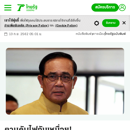
สมัครบริการ
เราใช้คุ้กกี้
เพื่อให้ทุกคนได้ประสบ
การณ์การใช้งานที่ดียิ่งขึ้น
+
ก
ก
-ก
รับทราบ
อ่านเพิ่มเติมคลิก
(Privacy Policy)
และ
(Cookie Policy)
13 ก.ย. 2562 05:01 น.
หนังสือพิมพ์
การเมือง
ไทยรัฐฉบับพิมพ์
ตามดับไฟกันเหนื่อย!