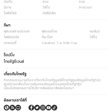
บันเทิง
ดวง
หวย
นิยาย
วิดีโอ
Podcast
ไลฟ์สไตล์
มัลติมีเดีย
กีฬา
ฟุตบอลต่่างประเทศ
ฟุตบอลไทย
คอลัมน์
ไฟต์สปอร์ต
กีฬาโลก
วิดีโอ
แกลเลอรี่
Carabao 7-a-Side Cup
ช็อปปิ้ง
ไทยรัฐอีเวนต์
เกี่ยวกับไทยรัฐ
กิจกรรม
ร่วมงานกับเรา
เกี่ยวกับไทยรัฐ
มูลนิธิไทยรัฐ
ศูนย์ข้อมูลไทยรัฐ
FAQ
ศูนย์ช่วยเหลือ
นโยบายคุ้มครองข้อมูลส่วนบุคคลไทยรัฐกรุ๊ป
เงื่อนไขข้อตกลงการใช้บริการ
ติดต่อเรา
ติดต่อโฆษณา
ติดตามเราได้ที่