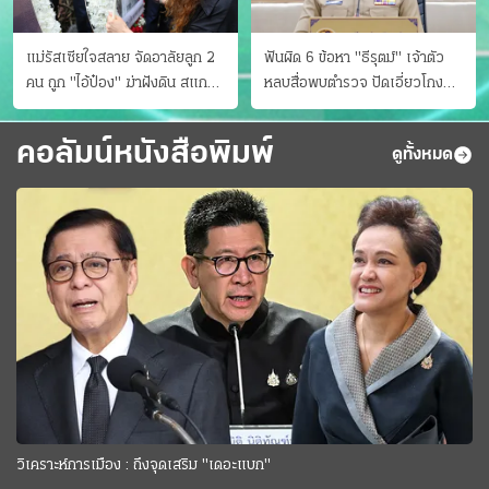
แม่รัสเซียใจสลาย จัดอาลัยลูก 2
ฟันผิด 6 ข้อหา "ธีรุตม์" เจ้าตัว
คน ถูก "ไอ้ป๋อง" ฆ่าฝังดิน สแกน
หลบสื่อพบตำรวจ ปัดเอี่ยวโกง
ไม่มีศพเพิ่ม
สอบท้องถิ่น จ่อบี้รํ่ารวยมากปกติ
คอลัมน์หนังสือพิมพ์
ดูทั้งหมด
วิเคราะห์การเมือง : ถึงจุดเสริม "เดอะแบก"