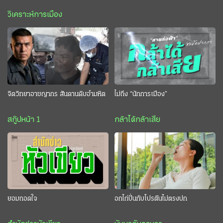
วิเคราะห์การเมือง
จิตวิทยาอาชญากร สันดานดิบอำมหิต
ไม่ถึง “นักการเมือง”
สกู๊ปหน้า 1
กล้าได้กล้าเสีย
ยอมถอดใจ
อกไก่ปั่นกับโปรตีนไม่ตรงปก