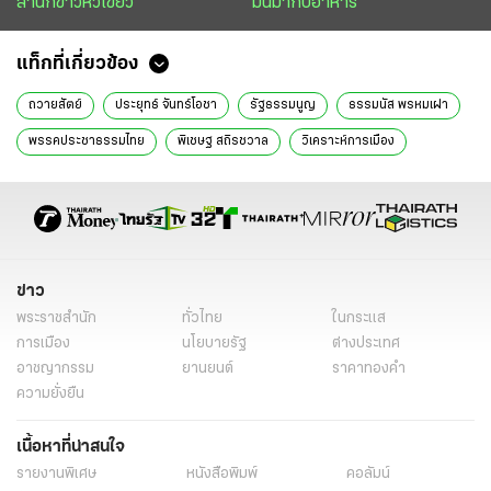
สำนักข่าวหัวเขียว
มันมากับอาหาร
แท็กที่เกี่ยวข้อง
ถวายสัตย์
ประยุทธ์ จันทร์โอชา
รัฐธรรมนูญ
ธรรมนัส พรหมเผ่า
พรรคประชาธรรมไทย
พิเชษฐ สถิรชวาล
วิเคราะห์การเมือง
ข่าวทั่วไป
ข่าว
พระราชสำนัก
ทั่วไทย
ในกระแส
การเมือง
นโยบายรัฐ
ต่างประเทศ
อาชญากรรม
ยานยนต์
ราคาทองคำ
ความยั่งยืน
เนื้อหาที่น่าสนใจ
รายงานพิเศษ
หนังสือพิมพ์
คอลัมน์