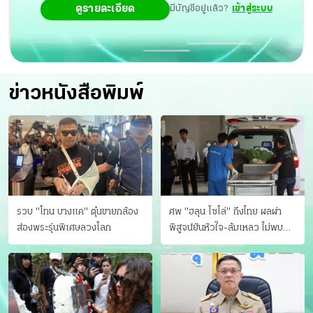
ดูรายละเอียด
มีบัญชีอยู่แล้ว?
เข้าสู่ระบบ
ข่าวหนังสือพิมพ์
รวบ "โทน บางแค" ตุ๋นขายกล้อง
ศพ "ฮลุน โซโล่" ถึงไทย ผลผ่า
ส่องพระรุ่นพิเศษลวงโลก
พิสูจน์ยันหัวใจ-ล้มเหลว ไม่พบ
บาดแผล