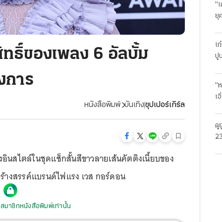
"เ
ยุ
ธุ
เก
สิทธิ์ของเพลง 6 อัลบั้ม
ปู
วงการ
"ห
เอ
หนังสือพิมพ์
บันเทิง
ซุปเปอร์เกิร์ล
ดู
23
โร
งอินสไตล์ในชุดแซ็กสั้นสีขาวลายเส้นคัตติงเนี้ยบของ
สร้างสรรค์แบรนด์ไฟแรง เวส กอร์ดอน
สมาชิกหนังสือพิมพ์เท่านั้น