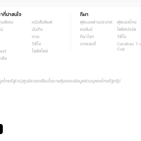
หาที่น่าสนใจ
กีฬา
านพิเศษ
หนังสือพิมพ์
ฟุตบอลต่่างประเทศ
ฟุตบอลไทย
น์
บันเทิง
คอลัมน์
ไฟต์สปอร์ต
หวย
กีฬาโลก
วิดีโอ
วิดีโอ
แกลเลอรี่
Carabao 7-
Cup
ast
ไลฟ์สไตล์
ีเดีย
มูลไทยรัฐ
FAQ
ศูนย์ช่วยเหลือ
นโยบายคุ้มครองข้อมูลส่วนบุคคลไทยรัฐกรุ๊ป