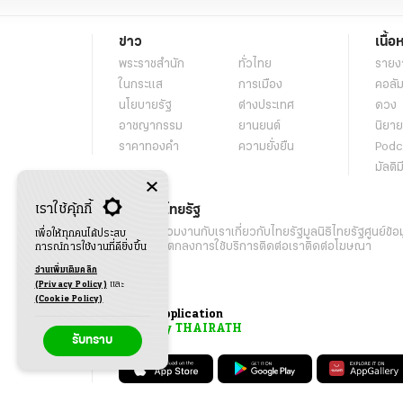
ข่าว
เนื้อ
พระราชสำนัก
ทั่วไทย
รายง
ในกระแส
การเมือง
คอลัม
นโยบายรัฐ
ต่างประเทศ
ดวง
อาชญากรรม
ยานยนต์
นิยาย
ราคาทองคำ
ความยั่งยืน
Podc
มัลติม
เราใช้คุ้กกี้
เกี่ยวกับไทยรัฐ
กิจกรรม
ร่วมงานกับเรา
เกี่ยวกับไทยรัฐ
มูลนิธิไทยรัฐ
ศูนย์ข้อ
เพื่อให้ทุกคนได้ประสบ
เงื่อนไขข้อตกลงการใช้บริการ
ติดต่อเรา
ติดต่อโฆษณา
การณ์การใช้งานที่ดียิ่งขึ้น
อ่านเพิ่มเติมคลิก
(Privacy Policy)
และ
(Cookie Policy)
Application
My THAIRATH
รับทราบ