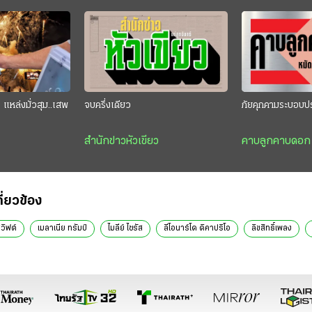
แหล่งมั่วสุม..เสพ
จบครึ่งเดียว
ภัยคุกคามระบอบป
สำนักข่าวหัวเขียว
คาบลูกคาบดอก
กี่ยวข้อง
สวิฟต์
เมลาเนีย ทรัมป์
ไมลีย์ ไซรัส
ลีโอนาร์โด ดิคาปริโอ
ลิขสิทธิ์เพลง