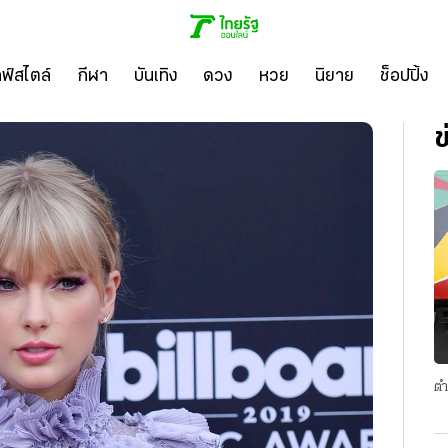
ลฟ์สไตล์
กีฬา
บันเทิง
ดวง
หวย
นิยาย
ช็อปปิ้ง
ข
ตำ