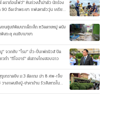
ต้ ดราก้อนไฟว์" หินถ่วงน้ำฆ่าตัว นักร้อง
ค 90 อืดเจ้าพระยา แฟนหาตัววุ่น เครียด
รกิจ!
๋งชนศูนย์พัฒนาเด็กเล็ก หวิดตายหมู่ ผนัง
นพังทะลุ คนขับเมายา
นู" จวกยับ "โรม" มั่ว-ปั่นเฟกนิวส์ ปัด
ี่ยวทํา "ทีโออาร์" ต้นทางโกงสอบฉาว
ยูทูบกราดยิง ม.3 ติดเกม ฆ่า 8 ศพ-เจ็บ
 วางแผนยิงปู่-ย่าคาบ้าน รัวสังหารใน
งเรียนทีละคน