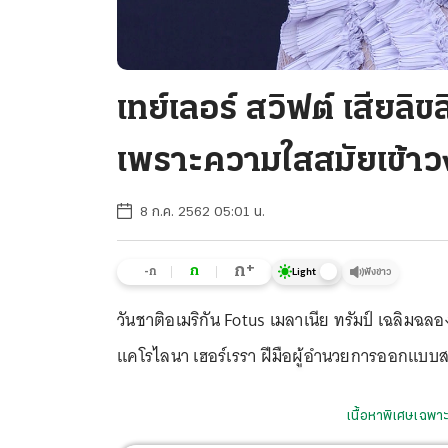
เทย์เลอร์ สวิฟต์ เสียลิข
เพราะความใสสมัยเข้า
8 ก.ค. 2562 05:01 น.
+
ก
ก
-ก
ฟังข่าว
Light
วันชาติอเมริกัน Fotus เมลาเนีย ทรัมป์ เฉลิมฉลอ
แคโรไลนา เฮอร์เรรา ฝีมือผู้อำนวยการออกแบบ
เนื้อหาพิเศษเฉพาะ