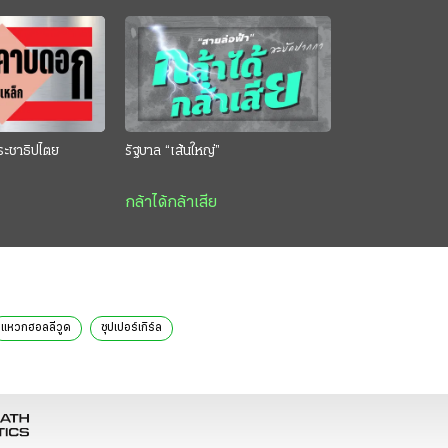
ระชาธิปไตย
รัฐบาล “เส้นใหญ่”
กล้าได้กล้าเสีย
แหวกฮอลลีวูด
ซุปเปอร์เกิร์ล