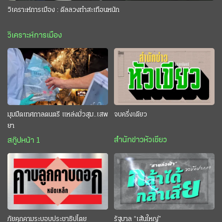
วิเคราะห์การเมือง : ดีลลวงทำสะเทือนหนัก
วิเคราะห์การเมือง
มุมมืดเทศกาลดนตรี แหล่งมั่วสุม..เสพ
จบครึ่งเดียว
ยา
สำนักข่าวหัวเขียว
สกู๊ปหน้า 1
ภัยคุกคามระบอบประชาธิปไตย
รัฐบาล “เส้นใหญ่”