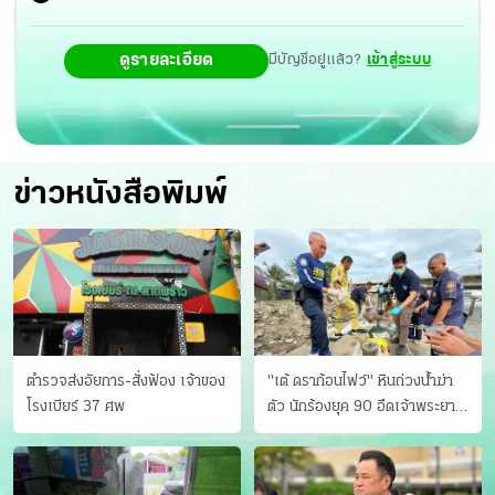
ดูรายละเอียด
มีบัญชีอยู่แล้ว?
เข้าสู่ระบบ
ข่าวหนังสือพิมพ์
ตำรวจส่งอัยการ-สั่งฟ้อง เจ้าของ
"เต้ ดราก้อนไฟว์" หินถ่วงน้ำฆ่า
โรงเบียร์ 37 ศพ
ตัว นักร้องยุค 90 อืดเจ้าพระยา
แฟนหาตัววุ่น เครียดธุรกิจ!