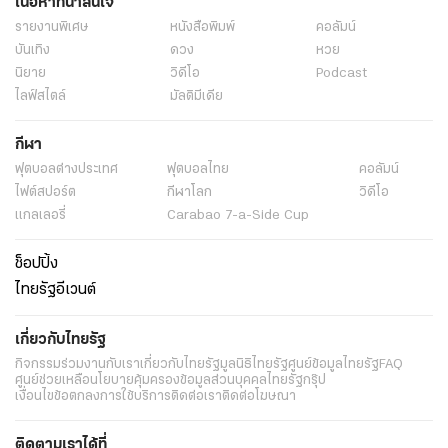
เนื้อหาที่น่าสนใจ
รายงานพิเศษ
หนังสือพิมพ์
คอลัมน์
บันเทิง
ดวง
หวย
นิยาย
วิดีโอ
Podcast
ไลฟ์สไตล์
มัลติมีเดีย
กีฬา
ฟุตบอลต่่างประเทศ
ฟุตบอลไทย
คอลัมน์
ไฟต์สปอร์ต
กีฬาโลก
วิดีโอ
แกลเลอรี่
Carabao 7-a-Side Cup
ช็อปปิ้ง
ไทยรัฐอีเวนต์
เกี่ยวกับไทยรัฐ
กิจกรรม
ร่วมงานกับเรา
เกี่ยวกับไทยรัฐ
มูลนิธิไทยรัฐ
ศูนย์ข้อมูลไทยรัฐ
FAQ
ศูนย์ช่วยเหลือ
นโยบายคุ้มครองข้อมูลส่วนบุคคลไทยรัฐกรุ๊ป
เงื่อนไขข้อตกลงการใช้บริการ
ติดต่อเรา
ติดต่อโฆษณา
ติดตามเราได้ที่