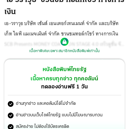
เงิน
เอ-วราวุธ บริษัท เซ้นส์ เอนเตอร์เทนเมนท์ จำกัด และบริษัท
เก็ท ไลฟ์ แมเนจเม้นท์ จำกัด ชวนชมทอล์กโชว์ ทางการเงิน
SCB Presents MONEY COACH ON STAGE 4.0 เรโวลูชั่น จัด
เนื้อหาพิเศษเฉพาะสมาชิกหนังสือพิมพ์เท่านั้น
ขึ้นเป็นครั้งที่ 4 ในตอน “การเงินมีปัญหา ถึงเวลาต้องปฏิวัติ”
โดย จักรพงษ์ เมษพันธุ์ (หนุ่ม เดอะ มันนี่ โค้ช) โค้ชทางด้าน
หนังสือพิมพ์ไทยรัฐ
การเงินที่เคยผ่านประสบการณ์เป็นหนี้นับสิบล้าน เอ เผย...
เนื้อหาครบทุกข่าว ทุกคอลัมน์
ทดลองอ่านฟรี 1 วัน
อ่านทุกข่าว และคอลัมน์ได้ไม่จำกัด
อ่านข่าวบนเว็บไซต์ไทยรัฐ แบบไม่มีโฆษณารบกวน
สมัครง่าย ไม่ต้องใช้บัตรเครดิต