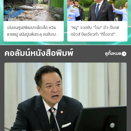
เก๋งชนศูนย์พัฒนาเด็กเล็ก หวิด
"หนู" จวกยับ "โรม" มั่ว-ปั่นเฟ
ตายหมู่ ผนังปูนพังทะลุ คนขับเมา
กนิวส์ ปัดเอี่ยวทํา "ทีโออาร์"
ยา
ต้นทางโกงสอบฉาว
คอลัมน์หนังสือพิมพ์
ดูทั้งหมด