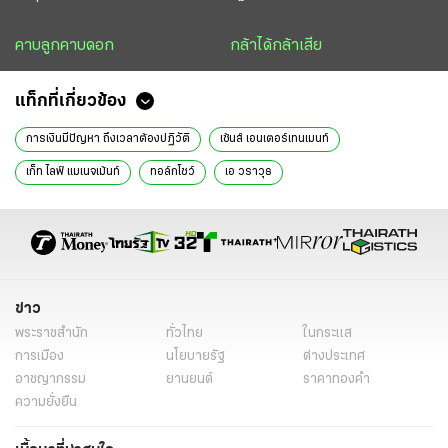
คาบลูกคาบดอก
กล้าได้กล้าเสีย
แท็กที่เกี่ยวข้อง
การเงินมีปัญหา ถึงเวลาต้องปฏิวัติ
เซ้นส์ เอนเตอร์เทนเมนท์
เก็ท ไลฟ์ แมเนจเม้นท์
ทอล์กโชว์
เอ วราวุธ
ข่าว
พระราชสำนัก
ทั่วไทย
ในกระแส
การเมือง
นโยบายรัฐ
ต่างประเทศ
อาชญากรรม
ยานยนต์
ราคาทองคำ
ความยั่งยืน