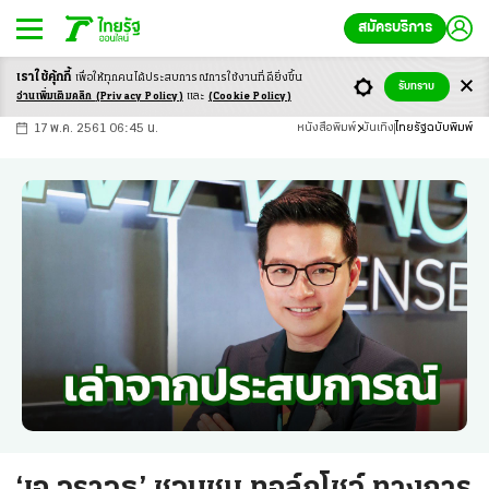
สมัครบริการ
เราใช้คุ้กกี้
เพื่อให้ทุกคนได้ประสบ
การณ์การใช้งานที่ดียิ่งขึ้น
+
ก
ก
-ก
รับทราบ
อ่านเพิ่มเติมคลิก
(Privacy Policy)
และ
(Cookie Policy)
17 พ.ค. 2561 06:45 น.
หนังสือพิมพ์
บันเทิง
ไทยรัฐฉบับพิมพ์
‘เอ วราวุธ’ ชวนชม ทอล์กโชว์ ทางการ