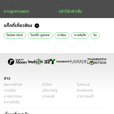
คาบลูกคาบดอก
กล้าได้กล้าเสีย
แท็กที่เกี่ยวข้อง
โดนัลด์ ทรัมป์
โรดริโก ดูเตร์เต
อาเซียน
ทะเลจีนใต้
จีน
ข่าว
พระราชสำนัก
ทั่วไทย
ในกระแส
การเมือง
นโยบายรัฐ
ต่างประเทศ
อาชญากรรม
ยานยนต์
ราคาทองคำ
ความยั่งยืน