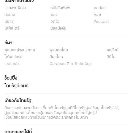
เนื้อหาที่น่าสนใจ
รายงานพิเศษ
หนังสือพิมพ์
คอลัมน์
บันเทิง
ดวง
หวย
นิยาย
วิดีโอ
Podcast
ไลฟ์สไตล์
มัลติมีเดีย
กีฬา
ฟุตบอลต่่างประเทศ
ฟุตบอลไทย
คอลัมน์
ไฟต์สปอร์ต
กีฬาโลก
วิดีโอ
แกลเลอรี่
Carabao 7-a-Side Cup
ช็อปปิ้ง
ไทยรัฐอีเวนต์
เกี่ยวกับไทยรัฐ
กิจกรรม
ร่วมงานกับเรา
เกี่ยวกับไทยรัฐ
มูลนิธิไทยรัฐ
ศูนย์ข้อมูลไทยรัฐ
FAQ
ศูนย์ช่วยเหลือ
นโยบายคุ้มครองข้อมูลส่วนบุคคลไทยรัฐกรุ๊ป
เงื่อนไขข้อตกลงการใช้บริการ
ติดต่อเรา
ติดต่อโฆษณา
ติดตามเราได้ที่