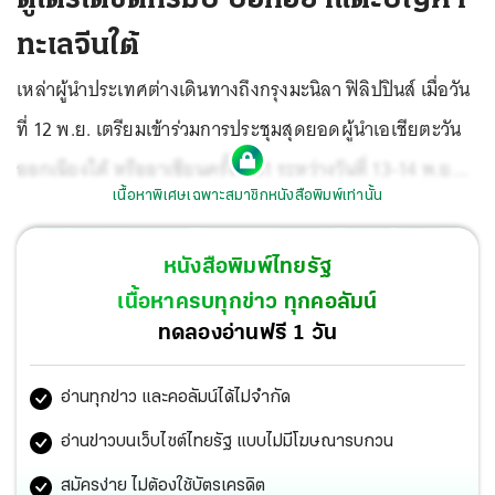
ทะเลจีนใต้
เหล่าผู้นำประเทศต่างเดินทางถึงกรุงมะนิลา ฟิลิปปินส์ เมื่อวัน
ที่ 12 พ.ย. เตรียมเข้าร่วมการประชุมสุดยอดผู้นำเอเชียตะวัน
ออกเฉียงใต้ หรืออาเซียนครั้งที่ 31 ระหว่างวันที่ 13-14 พ.ย.
เนื้อหาพิเศษเฉพาะสมาชิกหนังสือพิมพ์เท่านั้น
ท่ามกลางการจับตาบทบาทของนายโดนัลด์ ทรัมป์
ประธานาธิบดีสหรัฐฯ ที่จะปิดฉากการเดินสายเยือนภูมิภาค
หนังสือพิมพ์ไทยรัฐ
เอเชียครั้งยาวนานที่สุดในรอบ 25 ปี ของบรรดาผู้นำสหรัฐฯ
เนื้อหาครบทุกข่าว ทุกคอลัมน์
ในเวทีฟิลิปปินส์แห่งนี้
ทดลองอ่านฟรี 1 วัน
อ่านทุกข่าว และคอลัมน์ได้ไม่จำกัด
อ่านข่าวบนเว็บไซต์ไทยรัฐ แบบไม่มีโฆษณารบกวน
สมัครง่าย ไม่ต้องใช้บัตรเครดิต