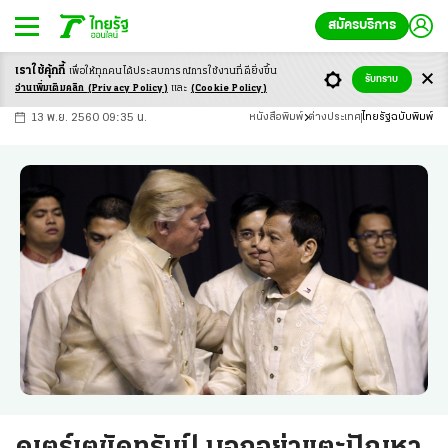
สมัครบริการ
เราใช้คุ้กกี้
เพื่อให้ทุกคนได้ประสบ
การณ์การใช้งานที่ดียิ่งขึ้น
+
ก
ก
-ก
รับทราบ
อ่านเพิ่มเติมคลิก
(Privacy Policy)
และ
(Cookie Policy)
13 พ.ย. 2560 09:35 น.
หนังสือพิมพ์
ต่างประเทศ
ไทยรัฐฉบับพิมพ์
ดูเตร์เตขัดทรัมป์ บอกอย่าแตะปัญหา