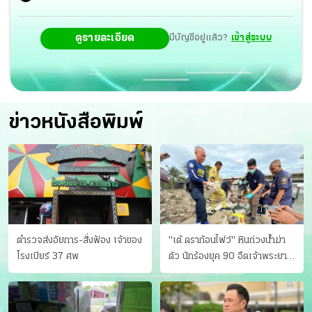
ดูรายละเอียด
มีบัญชีอยู่แล้ว?
เข้าสู่ระบบ
ข่าวหนังสือพิมพ์
ตำรวจส่งอัยการ-สั่งฟ้อง เจ้าของ
"เต้ ดราก้อนไฟว์" หินถ่วงน้ำฆ่า
โรงเบียร์ 37 ศพ
ตัว นักร้องยุค 90 อืดเจ้าพระยา
แฟนหาตัววุ่น เครียดธุรกิจ!