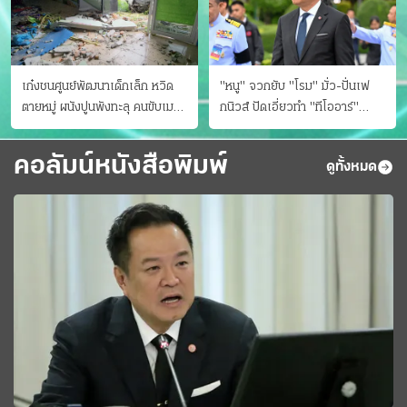
เก๋งชนศูนย์พัฒนาเด็กเล็ก หวิด
"หนู" จวกยับ "โรม" มั่ว-ปั่นเฟ
ตายหมู่ ผนังปูนพังทะลุ คนขับเมา
กนิวส์ ปัดเอี่ยวทํา "ทีโออาร์"
ยา
ต้นทางโกงสอบฉาว
คอลัมน์หนังสือพิมพ์
ดูทั้งหมด