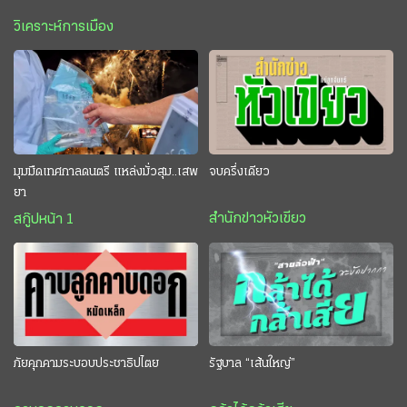
วิเคราะห์การเมือง
มุมมืดเทศกาลดนตรี แหล่งมั่วสุม..เสพ
จบครึ่งเดียว
ยา
สำนักข่าวหัวเขียว
สกู๊ปหน้า 1
ภัยคุกคามระบอบประชาธิปไตย
รัฐบาล “เส้นใหญ่”