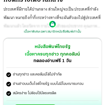
ประเทศที่มีรายได้ปานกลาง ส่วนใหญ่จะเป็น ประเทศที่กำลัง
พัฒนา หมายถึงก้ำกึ่งระหว่างทางที่จะผันตัวเองไปสู่ประเทศที่
พัฒนาแล้ว โดยวัดจาก รายได้ต่อหัวของประชากร คุณภาพ
เนื้อหาพิเศษเฉพาะสมาชิกหนังสือพิมพ์เท่านั้น
ชีวิตและการกินดีอยู่ดี ช่องว่างระหว่างคนจนกับคนรวยใน
ประเทศน้อยลง และมีการพัฒนาด้านเทคโนโลยีที่ทันสมัยมาก
หนังสือพิมพ์ไทยรัฐ
ขึ้น
เนื้อหาครบทุกข่าว ทุกคอลัมน์
ทดลองอ่านฟรี 1 วัน
อ่านทุกข่าว และคอลัมน์ได้ไม่จำกัด
อ่านข่าวบนเว็บไซต์ไทยรัฐ แบบไม่มีโฆษณารบกวน
สมัครง่าย ไม่ต้องใช้บัตรเครดิต