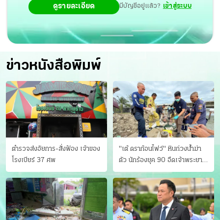
ดูรายละเอียด
มีบัญชีอยู่แล้ว?
เข้าสู่ระบบ
ข่าวหนังสือพิมพ์
ตำรวจส่งอัยการ-สั่งฟ้อง เจ้าของ
"เต้ ดราก้อนไฟว์" หินถ่วงน้ำฆ่า
โรงเบียร์ 37 ศพ
ตัว นักร้องยุค 90 อืดเจ้าพระยา
แฟนหาตัววุ่น เครียดธุรกิจ!