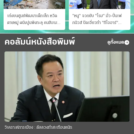
เก๋งชนศูนย์พัฒนาเด็กเล็ก หวิด
"หนู" จวกยับ "โรม" มั่ว-ปั่นเฟ
ตายหมู่ ผนังปูนพังทะลุ คนขับเมา
กนิวส์ ปัดเอี่ยวทํา "ทีโออาร์"
ยา
ต้นทางโกงสอบฉาว
คอลัมน์หนังสือพิมพ์
ดูทั้งหมด
วิเคราะห์การเมือง : ดีลลวงทำสะเทือนหนัก