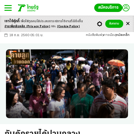
สมัครบริการ
เราใช้คุ้กกี้
เพื่อให้ทุกคนได้ประสบ
การณ์การใช้งานที่ดียิ่งขึ้น
+
ก
ก
-ก
รับทราบ
อ่านเพิ่มเติมคลิก
(Privacy Policy)
และ
(Cookie Policy)
18 ก.ย. 2560 05:01 น.
หนังสือพิมพ์
การเมือง
หมัดเหล็ก
กับดักรายได้ปานกลาง