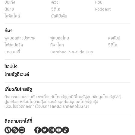
บันเทิง
ดวง
หวย
นิยาย
วิดีโอ
Podcast
ไลฟ์สไตล์
มัลติมีเดีย
กีฬา
ฟุตบอลต่่างประเทศ
ฟุตบอลไทย
คอลัมน์
ไฟต์สปอร์ต
กีฬาโลก
วิดีโอ
แกลเลอรี่
Carabao 7-a-Side Cup
ช็อปปิ้ง
ไทยรัฐอีเวนต์
เกี่ยวกับไทยรัฐ
กิจกรรม
ร่วมงานกับเรา
เกี่ยวกับไทยรัฐ
มูลนิธิไทยรัฐ
ศูนย์ข้อมูลไทยรัฐ
FAQ
ศูนย์ช่วยเหลือ
นโยบายคุ้มครองข้อมูลส่วนบุคคลไทยรัฐกรุ๊ป
เงื่อนไขข้อตกลงการใช้บริการ
ติดต่อเรา
ติดต่อโฆษณา
ติดตามเราได้ที่