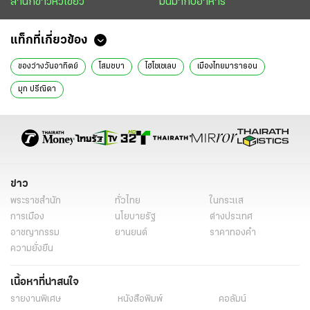
สำนักข่าวหัวเขียว
มันมากับอาหาร
แท็กที่เกี่ยวข้อง
ของว่างวันอาทิตย์
โสมชบา
ไฮโซเซเลบ
เมืองไทยมาราธอน
มุก ปรีณิดา
ข่าว
พระราชสำนัก
ทั่วไทย
ในกระแส
การเมือง
นโยบายรัฐ
ต่างประเทศ
อาชญากรรม
ยานยนต์
ราคาทองคำ
ความยั่งยืน
เนื้อหาที่น่าสนใจ
รายงานพิเศษ
หนังสือพิมพ์
คอลัมน์