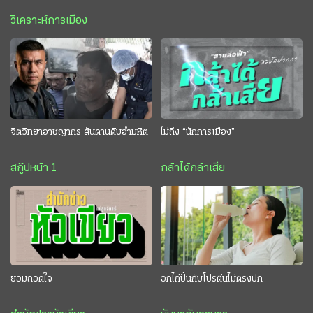
วิเคราะห์การเมือง
จิตวิทยาอาชญากร สันดานดิบอำมหิต
ไม่ถึง “นักการเมือง”
สกู๊ปหน้า 1
กล้าได้กล้าเสีย
ยอมถอดใจ
อกไก่ปั่นกับโปรตีนไม่ตรงปก