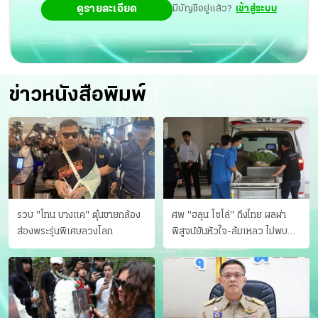
ดูรายละเอียด
มีบัญชีอยู่แล้ว?
เข้าสู่ระบบ
ข่าวหนังสือพิมพ์
รวบ "โทน บางแค" ตุ๋นขายกล้อง
ศพ "ฮลุน โซโล่" ถึงไทย ผลผ่า
ส่องพระรุ่นพิเศษลวงโลก
พิสูจน์ยันหัวใจ-ล้มเหลว ไม่พบ
บาดแผล