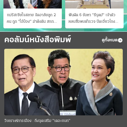
แม่รัสเซียใจสลาย จัดอาลัยลูก 2
ฟันผิด 6 ข้อหา "ธีรุตม์" เจ้าตัว
คน ถูก "ไอ้ป๋อง" ฆ่าฝังดิน สแกน
หลบสื่อพบตำรวจ ปัดเอี่ยวโกง
ไม่มีศพเพิ่ม
สอบท้องถิ่น จ่อบี้รํ่ารวยมากปกติ
คอลัมน์หนังสือพิมพ์
ดูทั้งหมด
วิเคราะห์การเมือง : ถึงจุดเสริม "เดอะแบก"