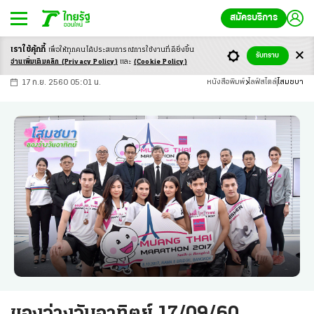
สมัครบริการ
เราใช้คุ้กกี้
เพื่อให้ทุกคนได้ประสบ
การณ์การใช้งานที่ดียิ่งขึ้น
+
ก
ก
-ก
รับทราบ
อ่านเพิ่มเติมคลิก
(Privacy Policy)
และ
(Cookie Policy)
17 ก.ย. 2560 05:01 น.
หนังสือพิมพ์
ไลฟ์สไตล์
โสมชบา
ของว่างวันอาทิตย์ 17/09/60