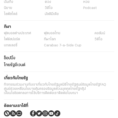
บันเทิง
ดวง
หวย
นิยาย
วิดีโอ
Podcast
ไลฟ์สไตล์
มัลติมีเดีย
กีฬา
ฟุตบอลต่่างประเทศ
ฟุตบอลไทย
คอลัมน์
ไฟต์สปอร์ต
กีฬาโลก
วิดีโอ
แกลเลอรี่
Carabao 7-a-Side Cup
ช็อปปิ้ง
ไทยรัฐอีเวนต์
เกี่ยวกับไทยรัฐ
กิจกรรม
ร่วมงานกับเรา
เกี่ยวกับไทยรัฐ
มูลนิธิไทยรัฐ
ศูนย์ข้อมูลไทยรัฐ
FAQ
ศูนย์ช่วยเหลือ
นโยบายคุ้มครองข้อมูลส่วนบุคคลไทยรัฐกรุ๊ป
เงื่อนไขข้อตกลงการใช้บริการ
ติดต่อเรา
ติดต่อโฆษณา
ติดตามเราได้ที่