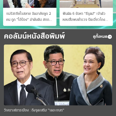
แม่รัสเซียใจสลาย จัดอาลัยลูก 2
ฟันผิด 6 ข้อหา "ธีรุตม์" เจ้าตัว
คน ถูก "ไอ้ป๋อง" ฆ่าฝังดิน สแกน
หลบสื่อพบตำรวจ ปัดเอี่ยวโกง
ไม่มีศพเพิ่ม
สอบท้องถิ่น จ่อบี้รํ่ารวยมากปกติ
คอลัมน์หนังสือพิมพ์
ดูทั้งหมด
วิเคราะห์การเมือง : ถึงจุดเสริม "เดอะแบก"