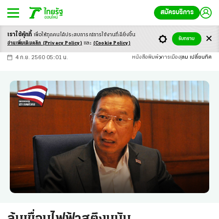
สมัครบริการ
เราใช้คุ้กกี้
เพื่อให้ทุกคนได้ประสบ
การณ์การใช้งานที่ดียิ่งขึ้น
+
ก
ก
-ก
รับทราบ
อ่านเพิ่มเติมคลิก
(Privacy Policy)
และ
(Cookie Policy)
4 ก.ย. 2560 05:01 น.
หนังสือพิมพ์
การเมือง
ลม เปลี่ยนทิศ
ล้มเขื่อนไฟฟ้าสตึงมนัม