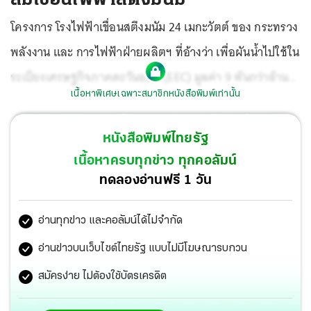
โครงการ โรงไฟฟ้าเขื่อนสตึงมนัม 24 เมกะวัตต์ ของ กระทรวง
พลังงาน และ การไฟฟ้าฝ่ายผลิตฯ ที่อ้างว่า เพื่อผันน้ำไปใช้ใน
ระเบียงเศรษฐกิจภาคตะวันออก (EEC) มูลค่า 9 พันกว่าล้าน
เนื้อหาพิเศษเฉพาะสมาชิกหนังสือพิมพ์เท่านั้น
บาท แต่ไม่รวมการลงทุนในโครงการต่อเนื่องอีกหลายหมื่น
ล้านบาท เช่น ระบบส่งน้ำจากเขื่อนมายังอ่างเก็บน้ำประแสร์
หนังสือพิมพ์ไทยรัฐ
สายส่งไฟฟ้าแรงสูงจากเขื่อนมาไทย การสร้างอ่างเก็บน้ำใหม่
เนื้อหาครบทุกข่าว ทุกคอลัมน์
เพื่อเก็บน้ำที่ผันมาจากเขื่อนสตึงมนัม
ทดลองอ่านฟรี 1 วัน
อ่านทุกข่าว และคอลัมน์ได้ไม่จำกัด
อ่านข่าวบนเว็บไซต์ไทยรัฐ แบบไม่มีโฆษณารบกวน
สมัครง่าย ไม่ต้องใช้บัตรเครดิต