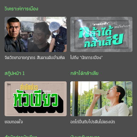
วิเคราะห์การเมือง
จิตวิทยาอาชญากร สันดานดิบอำมหิต
ไม่ถึง “นักการเมือง”
สกู๊ปหน้า 1
กล้าได้กล้าเสีย
ยอมถอดใจ
อกไก่ปั่นกับโปรตีนไม่ตรงปก