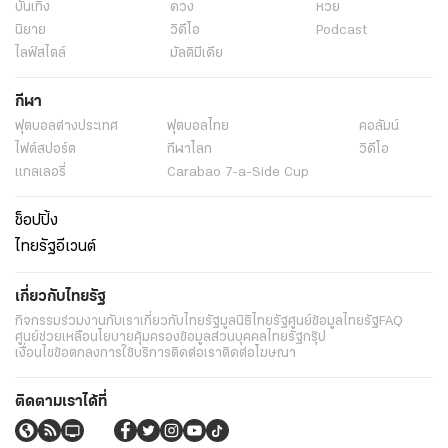
บันเทิง
ดวง
หวย
นิยาย
วิดีโอ
Podcast
ไลฟ์สไตล์
มัลติมีเดีย
กีฬา
ฟุตบอลต่่างประเทศ
ฟุตบอลไทย
คอลัมน์
ไฟต์สปอร์ต
กีฬาโลก
วิดีโอ
แกลเลอรี่
Carabao 7-a-Side Cup
ช็อปปิ้ง
ไทยรัฐอีเวนต์
เกี่ยวกับไทยรัฐ
กิจกรรม
ร่วมงานกับเรา
เกี่ยวกับไทยรัฐ
มูลนิธิไทยรัฐ
ศูนย์ข้อมูลไทยรัฐ
FAQ
ศูนย์ช่วยเหลือ
นโยบายคุ้มครองข้อมูลส่วนบุคคลไทยรัฐกรุ๊ป
เงื่อนไขข้อตกลงการใช้บริการ
ติดต่อเรา
ติดต่อโฆษณา
ติดตามเราได้ที่