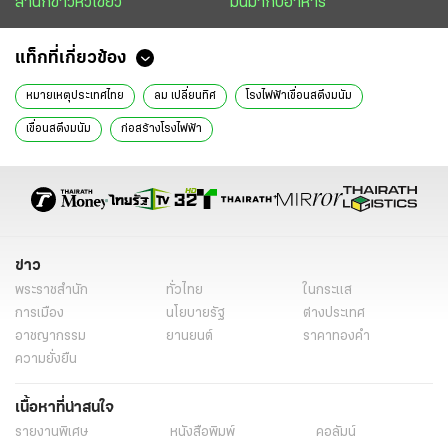
สำนักข่าวหัวเขียว
มันมากับอาหาร
แท็กที่เกี่ยวข้อง
หมายเหตุประเทศไทย
ลม เปลี่ยนทิศ
โรงไฟฟ้าเขื่อนสตึงมนัม
เขื่อนสตึงมนัม
ก่อสร้างโรงไฟฟ้า
ข่าว
พระราชสำนัก
ทั่วไทย
ในกระแส
การเมือง
นโยบายรัฐ
ต่างประเทศ
อาชญากรรม
ยานยนต์
ราคาทองคำ
ความยั่งยืน
เนื้อหาที่น่าสนใจ
รายงานพิเศษ
หนังสือพิมพ์
คอลัมน์