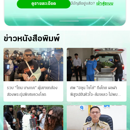
ดูรายละเอียด
มีบัญชีอยู่แล้ว?
เข้าสู่ระบบ
ข่าวหนังสือพิมพ์
รวบ "โทน บางแค" ตุ๋นขายกล้อง
ศพ "ฮลุน โซโล่" ถึงไทย ผลผ่า
ส่องพระรุ่นพิเศษลวงโลก
พิสูจน์ยันหัวใจ-ล้มเหลว ไม่พบ
บาดแผล