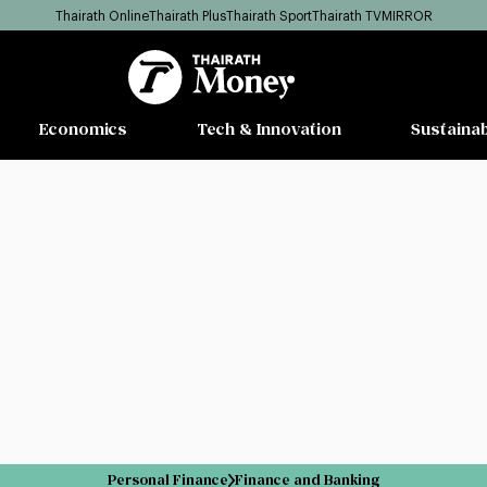
Thairath Online
Thairath Plus
Thairath Sport
Thairath TV
MIRROR
Economics
Tech & Innovation
Sustainab
Personal Finance
Finance and Banking