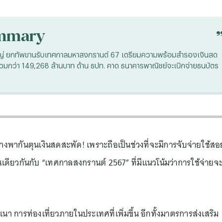
mmary
บงก์ใหญ่ ยกทัพขานรับเทศกาลมหาสงกรานต์ 67 เตรียมความพร้อมสำรองเงินสด
วมกว่า 149,268 ล้านบาท ด้าน ธปท. คาด ธนาคารพาณิชย์จะเบิกจ่ายธนบัตร
างพากันตุนเงินสดสะพัด! เพราะถือเป็นช่วงที่จะมีการจับจ่ายใช้สอ
ช่นเดียวกันกับ “เทศกาลสงกรานต์ 2567” ที่มีแนวโน้มว่าการใช้จ่ายจ
เนา การท่องเที่ยวภายในประเทศที่เพิ่มขึ้น อีกทั้งมาตรการส่งเสริม