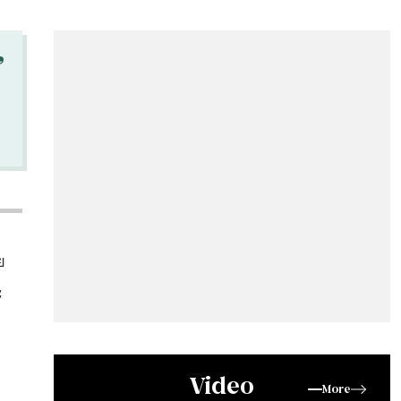
“
ย
ะ
Video
More