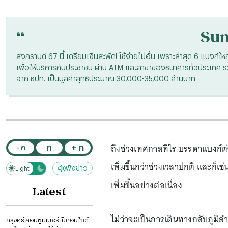
“
Su
สงกรานต์ 67 นี้ เตรียมเงินสะพัด! ใช้จ่ายไม่อั้น เพราะล่าสุด 6 แ
เพื่อให้บริการกับประชาชน ผ่าน ATM และสาขาของธนาคารทั่วประเทศ ร
จาก ธปท. เป็นมูลค่าสุทธิประมาณ 30,000-35,000 ล้านบาท
ถึงช่วงเทศกาลทีไร บรรดาแบงก์ต่
+ ก
ก
- ก
เพิ่มขึ้นกว่าช่วงเวลาปกติ และก็เ
ฟังข่าว
Light
Dark
เพิ่มขึ้นอย่างต่อเนื่อง
Latest
ไม่ว่าจะเป็นการเดินทางกลับภูมิลำ
กรุงศรี คอนซูมเมอร์ เปิดอินไซต์