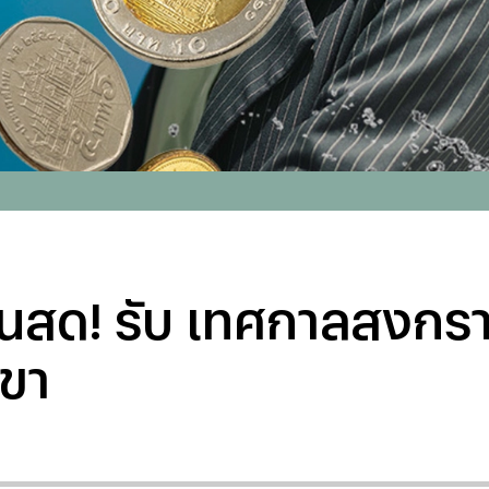
นสด! รับ เทศกาลสงกรานต
าขา