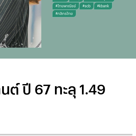
#
ไทยพาณิชย์
#
scb
#
kbank
#
กสิกรไทย
์ ปี 67 ทะลุ 1.49