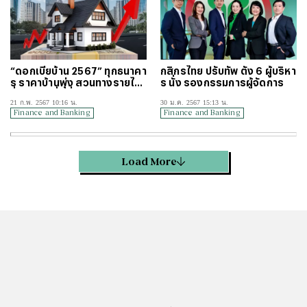
“ดอกเบี้ยบ้าน 2567” ทุกธนาคา
กสิกรไทย ปรับทัพ ตั้ง 6 ผู้บริหา
ร ราคาบ้านพุ่ง สวนทางรายได้
ร นั่ง รองกรรมการผู้จัดการ
ยื่นขอสินเชื่อที่ไหนดี
21 ก.พ. 2567 10:16 น.
30 ม.ค. 2567 15:13 น.
Finance and Banking
Finance and Banking
Load More