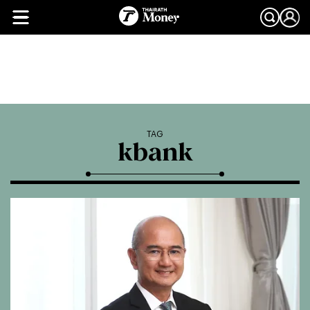
TAG
kbank