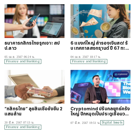
ธนาคารกสิกรไทยรุกเจาะ สป
6 แบงก์ใหญ่ สำรองเงินสด! รั
ป.ลาว
บ เทศกาลสงกรานต์ ปี 67 ทะลุ
1.49 แสนล้าน ทั้งตู้ ATM-สาขา
05 เม.ย. 2567 06:24 น.
04 เม.ย. 2567 18:17 น.
Finance and Banking
Finance and Banking
“กสิกรไทย” ลุยสินเชื่อยั่งยืน 2
Cryptomind ปรับกลยุทธ์ครั้ง
แสนล้าน
ใหญ่ ปักหมุดเป็นประตูเชื่อมวง
การคริปโตไทยสู่เวทีโลก
Digital Assets
20 มี.ค. 2567 07:13 น.
07 มี.ค. 2567 19:51 น.
Finance and Banking