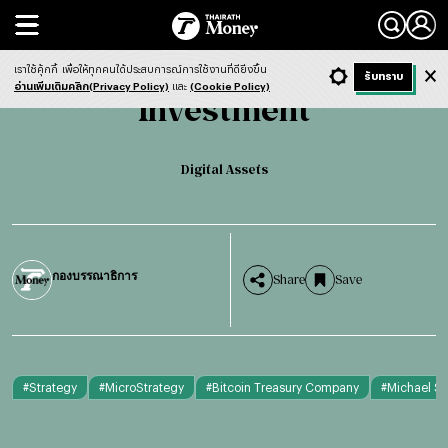
Search
Investment
Digital Assets
เราใช้คุ้กกี้
เพื่อให้ทุกคนได้ประสบการณ์การใช้งานที่ดียิ่งขึ้น
+ ก
- ก
รับทราบ
Light
Dark
ฟังข่าว
อ่านเพิ่มเติมคลิก(Privacy Policy)
และ
(Cookie Policy)
Investment
English version
Digital Assets
กองบรรณาธิการ
Share
Save
#
Strategy
#
MicroStrategy
#
Bitcoin Treasury Company
#
Michael Sa