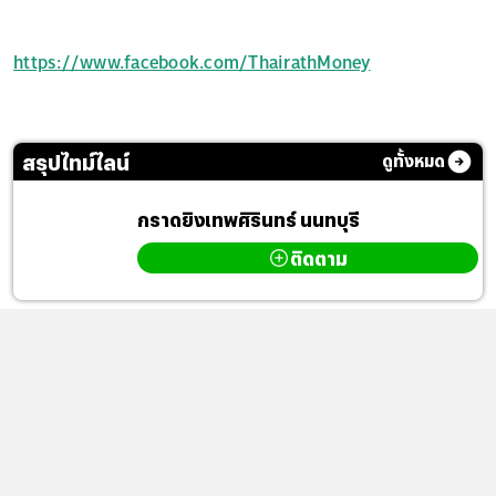
https://www.facebook.com/ThairathMoney
สรุปไทม์ไลน์
ดูทั้งหมด
กราดยิงเทพศิรินทร์ นนทบุรี
ติดตาม