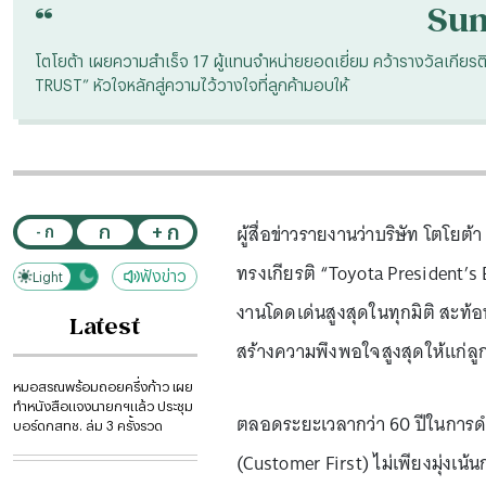
“
Su
โตโยต้า เผยความสำเร็จ 17 ผู้แทนจำหน่ายยอดเยี่ยม คว้ารางวัลเกีย
TRUST” หัวใจหลักสู่ความไว้วางใจที่ลูกค้ามอบให้
ผู้สื่อข่าวรายงานว่าบริษัท โตโย
+ ก
ก
- ก
ทรงเกียรติ “Toyota President’s 
ฟังข่าว
Light
Dark
งานโดดเด่นสูงสุดในทุกมิติ สะท้
Latest
สร้างความพึงพอใจสูงสุดให้แก่ลู
หมอสรณพร้อมถอยครึ่งก้าว เผย
ทำหนังสือแจงนายกฯแล้ว ประชุม
ตลอดระยะเวลากว่า 60 ปีในการดำเน
บอร์ดกสทช. ล่ม 3 ครั้งรวด
(Customer First) ไม่เพียงมุ่งเ