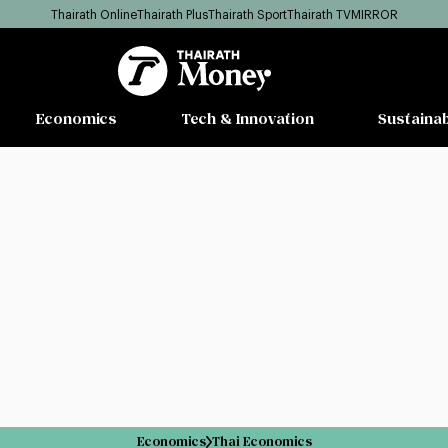
Thairath Online
Thairath Plus
Thairath Sport
Thairath TV
MIRROR
Economics
Tech & Innovation
Sustainab
Economics
Thai Economics