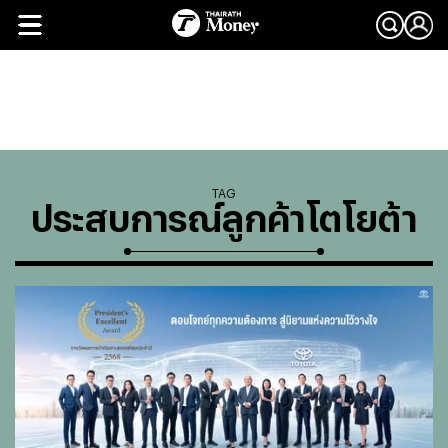
TAG
ประสบการณ์ลูกค้าโตโยต้า