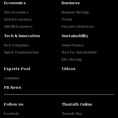
Economics
Business
Thai Economics
Business Strategy
Global Economics
Trends
ASEAN Economics
Executive Interviews
Tech & Innovation
Sustainability
Tech Companies
Green Finance
Digital Transformation
Tech For Sustainability
ESG Strategy
Experts Pool
Videos
Columnist
PR News
Follow us
Thairath Online
Facebook
Thairath Plus