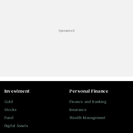
Sponsored
Investment
Personal Finance
Gold
Finance and Banking
Stocks
Insurance
Fund
Wealth Management
Digital Assets