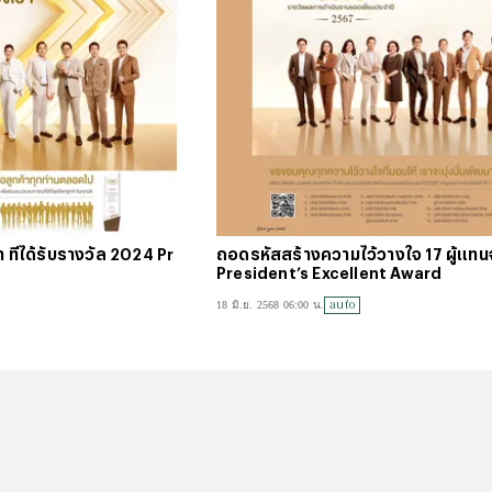
#
บัตร
#
ตารา
 ที่ได้รับรางวัล 2024 Pr
ถอดรหัสสร้างความไว้วางใจ 17 ผู้แทนจ
President’s Excellent Award
auto
18 มิ.ย. 2568 06:00 น.