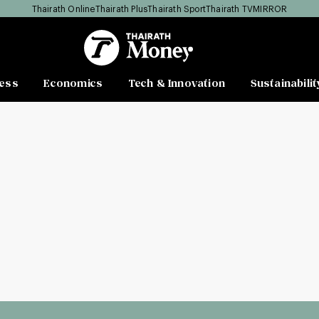
Thairath Online
Thairath Plus
Thairath Sport
Thairath TV
MIRROR
ess
Economics
Tech & Innovation
Sustainabilit