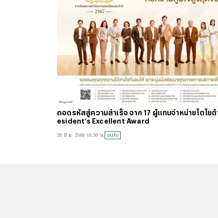
ถอดรหัสสู่ความสำเร็จ จาก 17 ผู้แทนจำหน่ายโตโยต้า
esident’s Excellent Award
auto
20 มิ.ย. 2568 10:30 น.