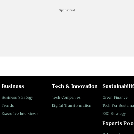
Sponsored
Business
Tech & Innovation
Sustainabili
Business Strategy
Tech Companies
Green Finance
Trends
Digital Transformation
Tech For Sustainab
Executive Interviews
ESG Strategy
Experts Poo