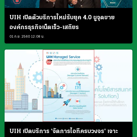
UIH เปิดตัวบริการใหม่รับยุค 4.0 ชูจุดขาย
องค์กรธุรกิจเน็ตเร็ว-เสถียร
01 ก.ย. 2560 12:08 น.
UIH เปิดบริการ 'จัดการไอทีครบวงจร' เจาะ