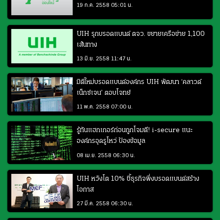
19 ก.ค. 2558 05:01 น.
UIH รุกบรอดแบนด์ ตจว. ขยายเครือข่าย 1,100
เส้นทาง
13 มิ.ย. 2558 11:47 น.
มิติใหม่บรอดแบนด์องค์กร UIH พัฒนา ‘คลาวด์
เน็กซ์เจน’ ตอบโจทย์
11 พ.ค. 2558 07:00 น.
รู้ทันแฮกเกอร์ก่อนถูกโจมตี! i-secure แนะ
องค์กรอุดรูโหว่ ป้องข้อมูล
08 เม.ย. 2558 06:30 น.
UIH หวังโต 10% ชี้ธุรกิจพึ่งบรอดแบนด์สร้าง
โอกาส
27 มี.ค. 2558 06:30 น.