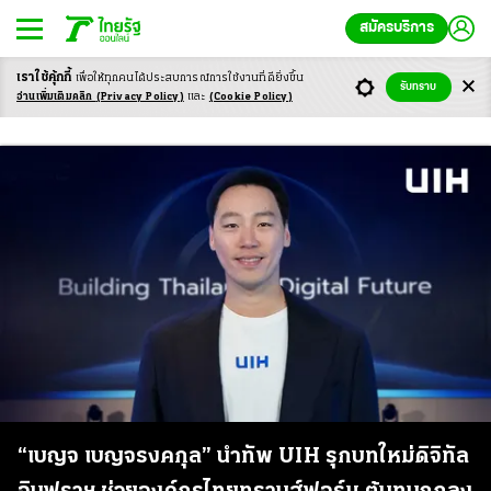
สมัครบริการ
เราใช้คุ้กกี้
เพื่อให้ทุกคนได้ประสบ
การณ์การใช้งานที่ดียิ่งขึ้น
รับทราบ
UIH
อ่านเพิ่มเติมคลิก
(Privacy Policy)
และ
(Cookie Policy)
“เบญจ เบญจรงคกุล” นำทัพ UIH รุกบทใหม่ดิจิทัล