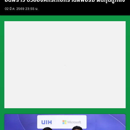
อินฟราฯ ช่วยองค์กรไทยทรานส์ฟอร์ม ต้นทุนถูกลง
02 มี.ค. 2569 23:55 น.
...