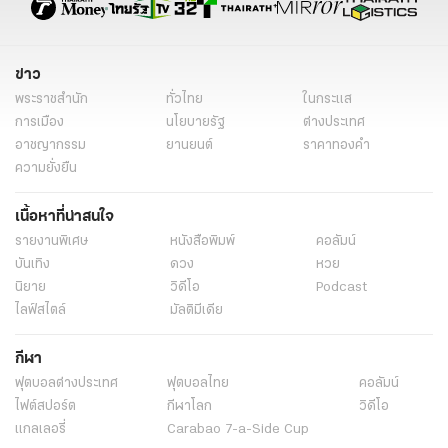
ข่าว
พระราชสำนัก
ทั่วไทย
ในกระแส
การเมือง
นโยบายรัฐ
ต่างประเทศ
อาชญากรรม
ยานยนต์
ราคาทองคำ
ความยั่งยืน
เนื้อหาที่น่าสนใจ
รายงานพิเศษ
หนังสือพิมพ์
คอลัมน์
บันเทิง
ดวง
หวย
นิยาย
วิดีโอ
Podcast
ไลฟ์สไตล์
มัลติมีเดีย
กีฬา
ฟุตบอลต่่างประเทศ
ฟุตบอลไทย
คอลัมน์
ไฟต์สปอร์ต
กีฬาโลก
วิดีโอ
แกลเลอรี่
Carabao 7-a-Side Cup