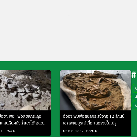
...
#
ข
ฮือฮา พบ "ฟอสซิลกระดูก
ฮือฮา พบฟอสซิลจระเข้อายุ 12 ล้านปี
ในแผ่นหินผนังถ้ำเขาโต๊ะหลวง
สภาพสมบูรณ์ ที่ทะเลทรายในเปรู
67 11:54 น.
02 ธ.ค. 2567 05:20 น.