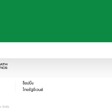
ช็อปปิ้ง
ไทยรัฐอีเวนต์
a-Side