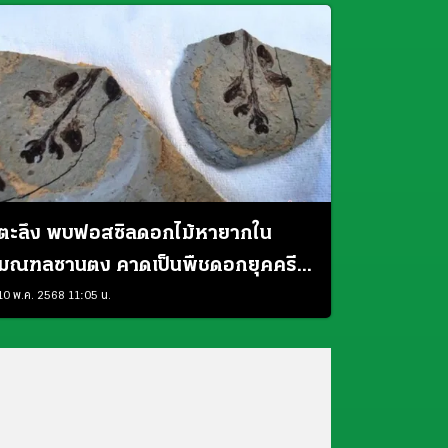
ตะลึง พบฟอสซิลดอกไม้หายากใน
มณฑลซานตง คาดเป็นพืชดอกยุคครี
เทเชียสสายพันธุ์ใหม่
10 พ.ค. 2568 11:05 น.