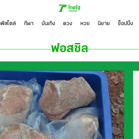
ลฟ์สไตล์
กีฬา
บันเทิง
ดวง
หวย
นิยาย
ช็อปปิ้ง
ฟอสซิล