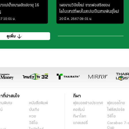
าแม่น้ำขนาดยักษ์อายุ 16
เผยงานวิจัยใหม่ ซากฟอสซิลของ
ู
ไดโนเสาร์ที่พบในสเปนเป็นสายพันธุ์ใหม่
67 10:01 น.
20 มี.ค. 2567 09:01 น.
ดูเพิ่ม
หาที่น่าสนใจ
กีฬา
านพิเศษ
หนังสือพิมพ์
ฟุตบอลต่่างประเทศ
ฟุตบอลไทย
น์
บันเทิง
คอลัมน์
ไฟต์สปอร์ต
หวย
กีฬาโลก
วิดีโอ
วิดีโอ
แกลเลอรี่
Carabao 7-
Cup