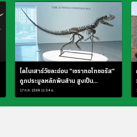
ไดโนเสาร์วัยละอ่อน "เซราทอโทซอรัส"
ถูกประมูลหลักพันล้าน สูงเป็น
ประวัติการณ์
17 ก.ค. 2568 11:54 น.