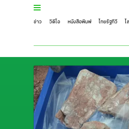
ข่าว
วิดีโอ
หนังสือพิมพ์
ไทยรัฐทีวี
ไ