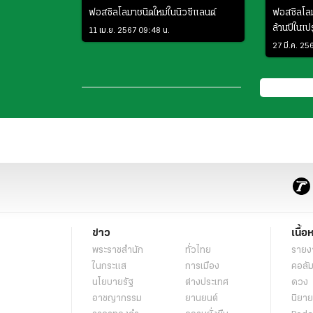
ฟอสซิลโลมาชนิดใหม่ในนิวซีแลนด์
ฟอสซิลโลม
ล้านปีในเปร
11 เม.ย. 2567 09:48 น.
27 มี.ค. 25
ข่าว
เนื้อ
พระราชสำนัก
ทั่วไทย
รายง
ในกระแส
การเมือง
คอลัม
นโยบายรัฐ
ต่างประเทศ
ดวง
อาชญากรรม
ยานยนต์
นิยาย