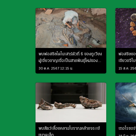
พบฟอสซิลไดโนเสาร์ตัวที่ 6 ของภูเวียง
ฟอสซิลของ
ผู้เชี่ยวชาญเชื่อเป็นสายพันธุ์ใหม่ของ
เขียวขจี
โลก
อากาศ
30 ต.ค. 2567 12:15 น.
15 ส.ค. 25
พบสัตว์เลื้อยคลานโบราณคล้ายจระเข้
เทอโรซอร์พ
ขนาดเล็ก