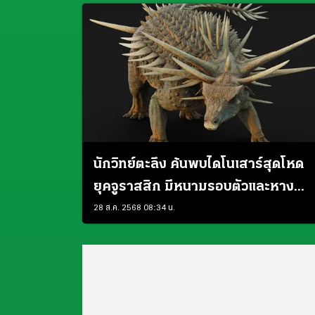
นักวิทย์ตะลึง ค้นพบไดโนเสาร์สุดโหด
ยุคจูราสสิก มีหนามรอบตัวและหาง
กระบองพิฆาต
28 ส.ค. 2568 08:34 น.