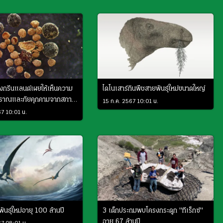
กรีนแลนด์เผยให้เห็นความ
ไดโนเสาร์กินพืชสายพันธุ์ใหม่ขนาดใหญ่
โบราณและภัยคุกคามจากสภาพ
15 ก.ค. 2567 10:01 น.
67 10:01 น.
ันธุ์ใหม่อายุ 100 ล้านปี
3 เด็กประถมพบโครงกระดูก "ทีเร็กซ์"
อายุ 67 ล้านปี