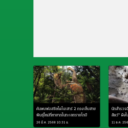
ค้นพบฟอสซิลไดโนเสาร์ 2 กรงเล็บสาย
นักสำรวจ
พันธุ์ใหม่ที่หายากในทะเลทรายโกบี
สัตว์" ฝัง
จ.กระบี่
26 มี.ค. 2568 10:31 น.
11 ธ.ค. 25