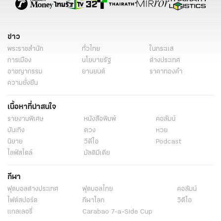
ข่าว
พระราชสำนัก
ทั่วไทย
ในกระแส
การเมือง
นโยบายรัฐ
ต่างประเทศ
อาชญากรรม
ยานยนต์
ราคาทองคำ
ความยั่งยืน
เนื้อหาที่น่าสนใจ
รายงานพิเศษ
หนังสือพิมพ์
คอลัมน์
บันเทิง
ดวง
หวย
นิยาย
วิดีโอ
Podcast
ไลฟ์สไตล์
มัลติมีเดีย
กีฬา
ฟุตบอลต่่างประเทศ
ฟุตบอลไทย
คอลัมน์
ไฟต์สปอร์ต
กีฬาโลก
วิดีโอ
แกลเลอรี่
Carabao 7-a-Side Cup