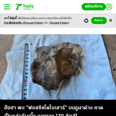
สมัครบริการ
เราใช้คุ้กกี้
เพื่อให้ทุกคนได้ประสบ
การณ์การใช้งานที่ดียิ่งขึ้น
รับทราบ
ซากดึกดำบรรพ์
อ่านเพิ่มเติมคลิก
(Privacy Policy)
และ
(Cookie Policy)
ฮือฮา พบ "ฟอสซิลไดโนเสาร์" บนภูผาด่าง คาด