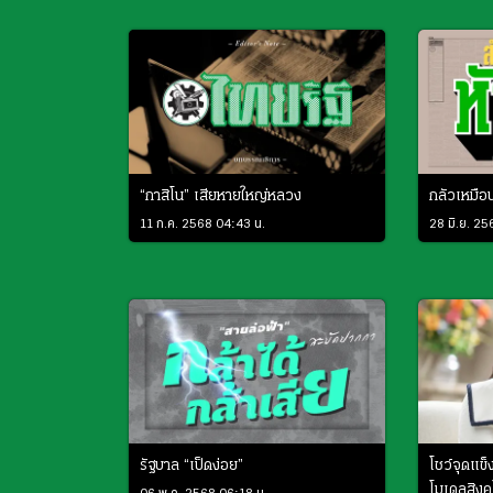
“กาสิโน” เสียหายใหญ่หลวง
กลัวเหมือ
11 ก.ค. 2568 04:43 น.
28 มิ.ย. 2
รัฐบาล “เป็ดง่อย”
โชว์จุดแข็ง
โมเดลสิงคโ