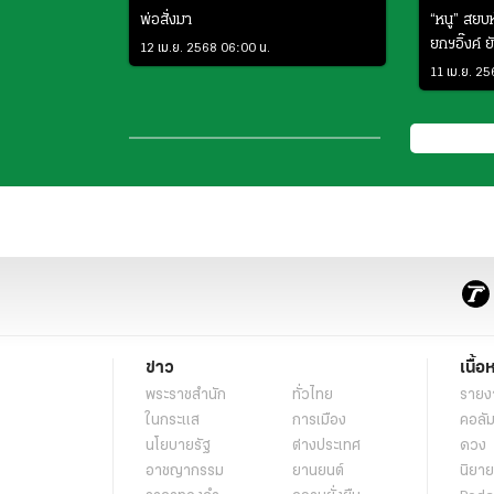
พ่อสั่งมา
“หนู” สยบ
ยกฯอิ๊งค์
12 เม.ย. 2568 06:00 น.
ประกาศไม่
11 เม.ย. 2
ข่าว
เนื้อ
พระราชสำนัก
ทั่วไทย
รายง
ในกระแส
การเมือง
คอลัม
นโยบายรัฐ
ต่างประเทศ
ดวง
อาชญากรรม
ยานยนต์
นิยาย