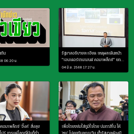
นกัน
รัฐบาลอธิบายละเอียด เหตุผลเดินหน้า
"เอนเตอร์เทนเมนต์ คอมเพล็กซ์" ยก
568 06:20 น.
ระดับท่องเที่ยวไทย
04 มิ.ย. 2568 17:27 น.
คอมเพล็กซ์ ‘อิ๊งค์’ สั่งลุย
เพื่อไทยขย่มใส่ภูมิใจไทย ปมกาสิโน ให้
ปร์ เทรนด์โลกญี่ปุ่นก็ทํา
‘หนู’ ไปคุยกับลูกเนวิน ย้ำรัฐบาลต้องมี