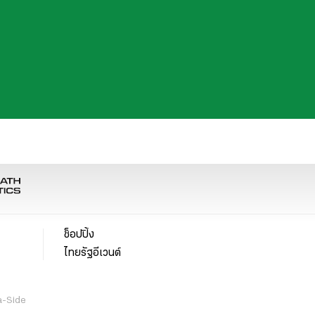
ช็อปปิ้ง
ไทยรัฐอีเวนต์
a-Side