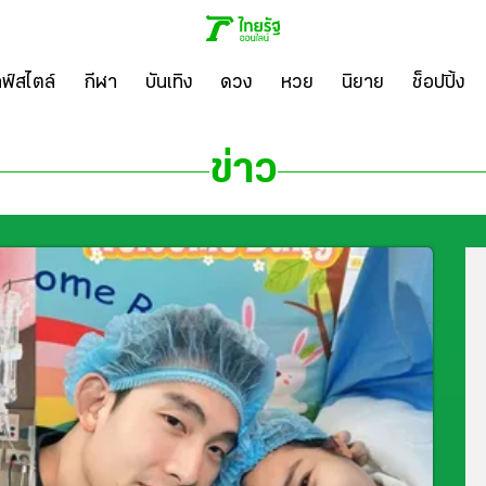
ลฟ์สไตล์
กีฬา
บันเทิง
ดวง
หวย
นิยาย
ช็อปปิ้ง
ข่าว