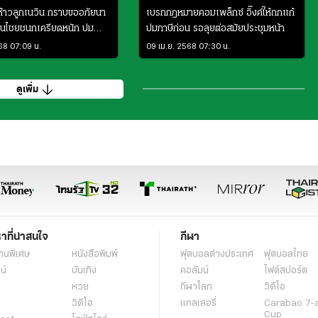
ห้าวลูกเนวิน กราบขออภัยนา
เบรกกฎหมายคอมเพล็กซ์ อิ๊งค์ให้ถกแก้
 ยันไชยชนกเครียดหนัก ปม
ปมภาษีก่อน รอลุยต่อสมัยประชุมหน้า
เอากาสิโน
568 07:09 น.
09 เม.ย. 2568 07:30 น.
ดูเพิ่ม
หาที่น่าสนใจ
กีฬา
านพิเศษ
หนังสือพิมพ์
ฟุตบอลต่่างประเทศ
ฟุตบอลไทย
น์
บันเทิง
คอลัมน์
ไฟต์สปอร์ต
หวย
กีฬาโลก
วิดีโอ
วิดีโอ
แกลเลอรี่
Carabao 7-
Cup