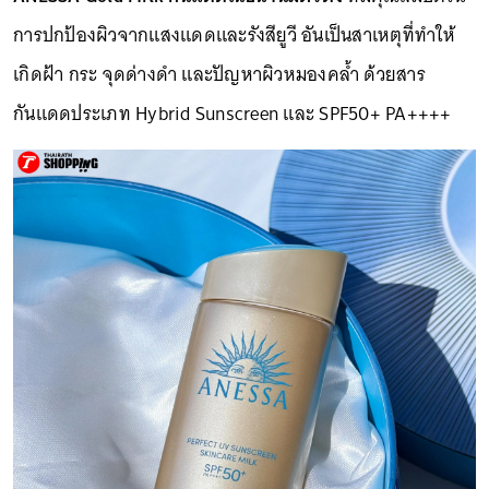
การปกป้องผิวจากแสงแดดและรังสียูวี อันเป็นสาเหตุที่ทำให้
เกิดฝ้า กระ จุดด่างดำ และปัญหาผิวหมองคล้ำ ด้วยสาร
กันแดดประเภท Hybrid Sunscreen และ SPF50+ PA++++