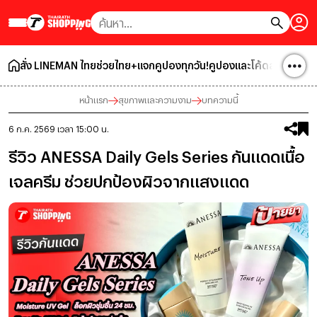
สั่ง LINEMAN ไทยช่วยไทย+แจกคูปองทุกวัน!
คูปองและโค้ดส่วนลด
โปร
หน้าแรก
สุขภาพและความงาม
บทความนี้
6 ก.ค. 2569 เวลา 15:00 น.
รีวิว ANESSA Daily Gels Series กันแดดเนื้อ
เจลครีม ช่วยปกป้องผิวจากแสงแดด