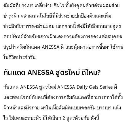
สัมผัสที่บางเบา เกลี่ยง่าย ซึมไว ทั้งยังอุดมด้วยส่วนผสมช่วย
บำรุงผิว ผสานเทคโนโลยีที่มีส่วนช่วยปกป้องผิวและเพิ่ม
ประสิทธิภาพของส่วนผสม นอกจากนี้ ยังมีให้เลือกหลายสูตร
ตอบโจทย์สำหรับสภาพผิวและความต้องการของแต่ละบุคคล
สรุปว่าครีมกันแดด ANESSA ดี และคุ้มค่าต่อการซื้อมาใช้งาน
ในชีวิตประจำวัน
กันแดด ANESSA สูตรใหม่ ดีไหม?
กันแดด ANESSA สูตรใหม่ ANESSA Daily Gels Series ดี
และตอบโจทย์กับคนที่ต้องการครีมกันแดดที่สามารถทาได้ทั้ง
ผิวหน้าและผิวกาย มาในเนื้อสัมผัสแบบเจลครีม บางเบา แห้ง
ไว ไม่เหนอะหนะผิว มีให้เลือก 2 สูตรด้วยกัน ดังนี้