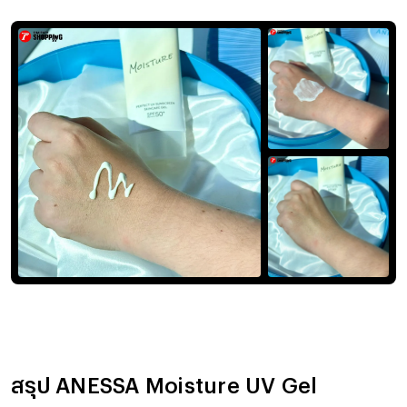
สรุป ANESSA Moisture UV Gel