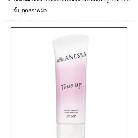
ขึ้น, ทุกสภาพผิว