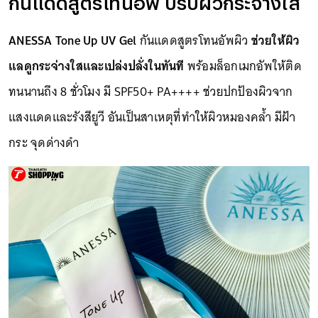
กันแดดสูตรโทนอัพ ปรับผิวกระจ่างใส
ANESSA Tone Up UV Gel
กันแดดสูตรโทนอัพผิว
ช่วยให้ผิว
แลดูกระจ่างใสและเปล่งปลั่งในทันที
พร้อมล็อกเมกอัพให้ติด
ทนนานถึง 8 ชั่วโมง มี SPF50+ PA++++ ช่วยปกป้องผิวจาก
แสงแดดและรังสียูวี อันเป็นสาเหตุที่ทำให้ผิวหมองคล้ำ มีฝ้า
กระ จุดด่างดำ