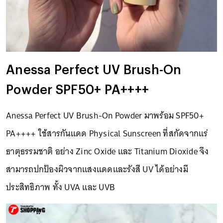
Anessa Perfect UV Brush-On
Powder SPF50+ PA++++
Anessa Perfect UV Brush-On Powder มาพร้อม SPF50+
PA++++ ใช้สารกันแดด Physical Sunscreen ที่สกัดจากแร่
ธาตุธรรมชาติ อย่าง Zinc Oxide และ Titanium Dioxide จึง
สามารถปกป้องผิวจากแสงแดดและรังสี UV ได้อย่างมี
ประสิทธิภาพ ทั้ง UVA และ UVB