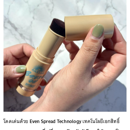
โดดเด่นด้วย
Even Spread Technology
เทคโนโลยีเอกสิทธิ์