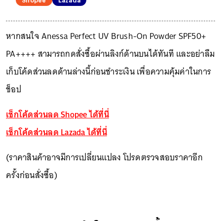
หากสนใจ Anessa Perfect UV Brush-On Powder SPF50+
PA++++ สามารถกดสั่งซื้อผ่านลิงก์ด้านบนได้ทันที และอย่าลืม
เก็บโค้ดส่วนลดด้านล่างนี้ก่อนชำระเงิน เพื่อความคุ้มค่าในการ
ช็อป
เช็กโค้ดส่วนลด Shopee ได้ที่นี่
เช็กโค้ดส่วนลด Lazada ได้ที่นี่
(ราคาสินค้าอาจมีการเปลี่ยนแปลง โปรดตรวจสอบราคาอีก
ครั้งก่อนสั่งซื้อ)