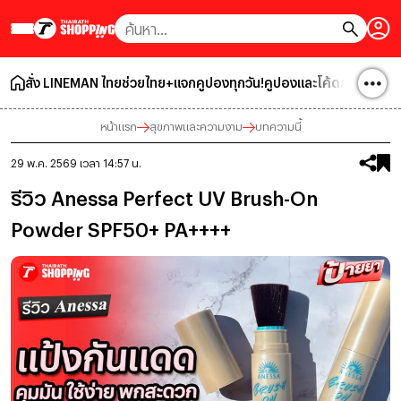
สั่ง LINEMAN ไทยช่วยไทย+แจกคูปองทุกวัน!
คูปองและโค้ดส่วนลด
โปร
หน้าแรก
สุขภาพและความงาม
บทความนี้
29 พ.ค. 2569 เวลา 14:57 น.
รีวิว Anessa Perfect UV Brush-On
Powder SPF50+ PA++++