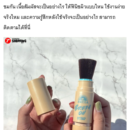
ชมกัน เนื้อสัมผัสจะเป็นอย่างไร ให้ฟินิชผิวแบบไหน ใช้งานง่าย
จริงไหม และความรู้สึกหลังใช้จริงจะเป็นอย่างไร สามารถ
ติดตามได้ที่นี่