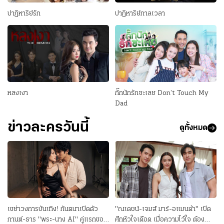
บอกเธอว่ามันคือตู้เก็บความลับ
เป็น เกย์ พร้อมใส่ร้าย อาตง (บี๋ -
ตามสนอง แต่แล้วกฎเหล็กนั้น
ทิ้งพ่อของเธอ จนทำให้พ่อเธอ
ของคนจีนสมัยโบราณ ด้านบน
ธีรพงศ์ เหลียวรักวงศ์) ผู้เป็นพ่อ
ปาฏิหาริย์รัก
ปาฏิหาริย์กาลเวลา
ย้อนกลับมาเข้าตัว เมื่อลูกๆ ก็
เสียใจ ดื่มเหล้าจนเกิดอุบัติเหตุ
ของตู้มีช่องสำหรับใส่กระดาษ
ว่าทำธุรกิจค้าเพชรเถื่อน จนชื่อ
ประกาศลั่นห้ามพ่อมีรักใหม่เด็ด
เสียชีวิต ศิระ คนของ ตระกูลกู้กิจ
เขียนข้อความที่เป็นเรื่องลับเฉพาะ
เสียงของตระกูลย่ำแย่ ทำให้
ขาด ติดแฮชแท็กให้พ่อว่า #คุณ
เจริญ นักธุรกิจวัยหนุ่มไฟแรง
และความลับนี้จะถูกเก็บไว้ในที่ๆ
บริษัท คอร์ดูล่าเจมส์ ตกมาอยู่ใน
พ่อโสดห้ามจีบ ถ้าเห็นสาวไหน
มากไปด้วยความสามารถ ศิระ
ไม่มีใครรู้ แอนไม่เชื่อและเขียน
มือ
เข้าหาจะโดนจัดการจนกระเจิงไป
เป็นคนซื่อตรง ไม่สนใจเรื่องรัก
ข้อความส่งไปว่า เหลวไหล ทันใด
ทุกราย แต่พอเพชรเจอ ลันตา
ใคร่ เขาเป็นคนช่างสังเกต จมูกไว
นั้น เกิดฝ
(โดนัท มนัสนันท์) สาวสวยมั่น
รักความสะอาดมากและทำงาน
ที่มาเขย่าหัวใจ เพชรก็หวั่นไหว
ทุกอย่างอย่างเป็นระบบ เขา
หลงเงา
กั๊กนักรักซะเลย Don’t Touch My
และแอบแหกกฎตัวเองทันที ทว่า
เกลียดคำโกหกหลอกลวงที่สุด
Dad
รักครั้งนี้มีอุปสรรคมากมายต้อง
เขาเป็นคนที่ค่อนข้างพิเศษ เมื่อใด
คอยหลบๆ ซ่อนๆ ราวกับเป็นคู่รัก
ก็ตามหากเขาได้ยินคำโกหก
ข่าวละครวันนี้
ดูทั้งหมด
ซุปตาร์ที่หนีปาปารัซซี เพราะลัน
ร่างกายจะตอบสนองโดยอัตโนมัติ
ตาดันเป็นเจ้านายของเขา และยัง
ทำให้ลูกน้องของเขาทุกคนล้วน
เป็นที่หมายปองของ
กลัวเขามาก ศาสะ ลูกชายคนรอง
ของตระกูลกู้กิจเจริญ วันๆ เอาแต่
เล่นไม่ทำงานทำการและเป็นแฟน
เก่าของคีติกาทั้งคู่เป็นแฟนกัน
ตั้งแต่สมัยอยู่เมืองนอกด้วยกัน
แม้ศาสะจะเกิดในตระกูลที่ร่ำรวย
เขย่าวงการบันเทิง! กันตนาเปิดตัว
"ณเดชน์-เจมส์ มาร์-อแมนด้า" เปิด
มีคุณเปรม
กานต์-ธาร "พระ-นาง AI" คู่แรกของ
ศึกหัวใจเดือด เมื่อความไว้ใจ ต้อง