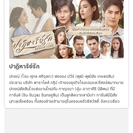
ปาฏิหาริย์รัก
ปกรณ์ (โจม-ศุกล ศศิจุลกะ) พ่อของ ปวีร์ (พุฒิ-พุฒิชัย เกษตรสิน)
ประธาน บริษัท พาราไดส์ กรุ๊ป เจ้าของธุรกิจโรงแรมและรีสอร์ตมากมาย
ปกรณ์ตัดสินใจแต่งงานใหม่กับ กาญจนา (อุ๋ม-อาภาศิริ นิติพน) ที่มี
การันต์ (ชิน-ชินวุฒ อินทรคูสิน) เป็นลูกติดจากสามีเก่า การันต์มีนิสัย
มุทะลุเลือดร้อน ทั้งสองย้ายเข้ามาอยู่ในครอบครัวธีสวัสดิ์ จังหวะเดียว
กับที่ ปวีร์ เรียนจบมาก็ได้รับมอบหมายให้ผู้เป็นพ่อให้เป็นผู้ดูแลโครงการ
พาราไดส์ ไอร์แลนด์ รีสอร์ต บนเกาะกลางทะเลอันดามัน ทำให้ปวีร์ต้อง
พิสูจน์ตัวเองให้พ่อและผู้ถือหุ้นเชื่อใจว่าเขาจะก้าวขึ้นสู่ตำแหน่งสูงสุดแทน
พ่อได้หรือเปล่า ปวีร์ทำงานอย่างหนัก แต่นอกจากเข้าจะต้องการพิสูจน์
ตัวเองแล้ว เขายังมีอีกหนึ่งเป้าหมาย เมื่อไหร่ที่โครงการนี้ประสบความสา