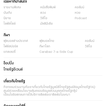
เนื้อหาที่น่าสนใจ
รายงานพิเศษ
หนังสือพิมพ์
คอลัมน์
บันเทิง
ดวง
หวย
นิยาย
วิดีโอ
Podcast
ไลฟ์สไตล์
มัลติมีเดีย
กีฬา
ฟุตบอลต่่างประเทศ
ฟุตบอลไทย
คอลัมน์
ไฟต์สปอร์ต
กีฬาโลก
วิดีโอ
แกลเลอรี่
Carabao 7-a-Side Cup
ช็อปปิ้ง
ไทยรัฐอีเวนต์
เกี่ยวกับไทยรัฐ
กิจกรรม
ร่วมงานกับเรา
เกี่ยวกับไทยรัฐ
มูลนิธิไทยรัฐ
ศูนย์ข้อมูลไทยรัฐ
FAQ
ศูนย์ช่วยเหลือ
นโยบายคุ้มครองข้อมูลส่วนบุคคลไทยรัฐกรุ๊ป
เงื่อนไขข้อตกลงการใช้บริการ
ติดต่อเรา
ติดต่อโฆษณา