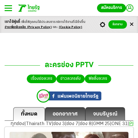
สมัครบริการ
เราใช้คุ้กกี้
เพื่อให้ทุกคนได้ประสบ
การณ์การใช้งานที่ดียิ่งขึ้น
รับทราบ
อ่านเพิ่มเติมคลิก
(Privacy Policy)
และ
(Cookie Policy)
ละครช่อง PPTV
เรื่องย่อละคร
ข่าวละครดัง
ฟิตติ้งละคร
ทั้งหมด
ออกอากาศ
จบบริบูรณ์
ทุกช่อง
|
Thairath TV
|
ช่อง 3
|
ช่อง 7
|
ช่อง 8
|
GMM 25
|
ONE 31
|
PP