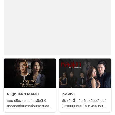
เร็จ เขาจะขอ ดาวิกา (ปุ๊กลุ๊ก-ฝนทิพย์ วัชรตระกูล) คนรักที่คบหากันมา
ตั้งแต่สมัยเรียนแต่งงาน แต่ก็โดน การันต์ ขัดขวางแบบเงียบๆ แต่ปวีร์ก็
สามารถทำได้สำเร็จ ธุรกิจรีสอร์ตเติบโตจน
ปาฏิหาริย์กาลเวลา
หลงเงา
แอน ปรียะ (รถเมล์ คะนึงนิจ)
ซัน (อินดี้ - อินทัช เหลียวรักวงศ์
สาวสวยที่จบการศึกษาด้านศิลปะ
) ชายหนุ่มที่เติบโตมาพร้อมกับ
ระดับเกียรตินิยม เธอกลับมาเยี่ยม
ความแค้นของ ศรีจันทร์ (พิม -