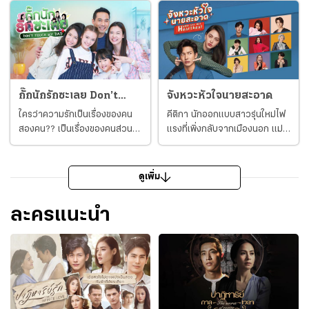
แม่เมื่อปลายปี พ.ศ.2561 เธอได้
พิมพ์พรรณ ชลายนคุปต์) ผู้เป็น
รับโปสการ์ดใบหนึ่งไม่ปรากฎชื่อผู้
แม่ ที่ปลูกฝังว่า เขาคือลูกที่ไม่มี
ส่ง นอกจากข้อความในโปสการ์ด
ใครต้องการ เพียงเพราะเขาเป็น
ที่เขียนว่า ฉันอยู่ที่นี่ มาหาฉัน
ลูกของเมียคนรับใช้ใน ตระกูล
นะ&hellip;จันทบุรี 2562 ยิ่งไป
เพชรเมฆา เจ้าของธุรกิจจิวเวลรี
กว่านั้น ภาพวาดสีน้ำใน
ยักษ์ใหญ่ ซึ่งถ้าจะนับตามศักดิ์
โปสการ์ดใบนั้นมีลายพู่กันที่ไม่
เขาคือทายาทคนโตของตระกูลฯ
กั๊กนักรักซะเลย Don’t
จังหวะหัวใจนายสะอาด
ต่างจากงานของแอน โดยเฉพาะ
และมีสิทธิจะได้รับสมบัติมหาศาล
Touch My Dad
ใครว่าความรักเป็นเรื่องของคน
คีติกา นักออกแบบสาวรุ่นใหม่ไฟ
เส้นหวัดๆ ใต้ภาพก็ช่างเหมือนกับ
นั้น แต่เขากลับต้องอาศัยอยู่กับ
สองคน?? เป็นเรื่องของคนส่วน
แรงที่เพิ่งกลับจากเมืองนอก แม่
ลายเซ็นของเธอยิ่งนัก แอนตัดสิน
แม่และตาด้วยความยากลำบาก
รวมต่างหาก ดาหน้าเข้ามากัน
ของเธอพารินทร์ได้แต่งงานใหม่
ใจเดินทางไปยังจังหวัดจันทบุรี
ในความโชคร้ายก็มีความโชคดี
แบบ 360 องศา จนความรักมา
กับ ปภพ ประธานกรรมการ
เพื่อตามหาสถานที่ในโปสการ์ด ที่
เพราะซันเป็นชายหนุ่มหน้าตาดี มี
ถึงทางตัน แต่จะให้เขาและเธอ
บริหารบริษัทสิ่งทอผลิตเสื้อผ้า
ดูเพิ่ม
นั่น...แอนได้พบกับเรือนไม้โบราณ
เสน่ห์ดึงดูดต่อผู้ที่ได้พบเห็น เขา
ยอมแพ้ไปง่ายๆ น่ะเหรอ...ไม่มีทาง
แบรนด์ดังของประเทศและเป็นพ่อ
ริมน้ำหลังหนึ่ง บรรยากาศและ
จึงใช้ข้อดีนี้ ผลักดันให้เขาได้
เพชร วัลลพรรณ (ตุ้ย ธีรภัทร์)
ของ ชนารตี การแต่งงานใหม่ครั้ง
รายละเอียดภายในบ้านหลังนี้ตรง
เข้าไปในตระกูลเพชรเมฆา กับ
ละครแนะนำ
พ่อม่ายที่ยังหล่อปิ๊ง รักและหวง
นี้ ทำให้แม่ของเธอได้ก้าวเข้าสู่
กับภาพวาดในโปสการ์ด ลุงเชื่อม
ความแค้นที่สะสมมานาน เขา
ลูกสาวทั้งสาม พลอย (พรอยมน
แวดวงไฮโซและเริ่มใช้ชีวิตอย่าง
(สุประวัติ ปัทมสูต ) ชายชรา ผู้
ค่อยๆ เล่นงานคนในครอบครัว
มนสภรณ์) มุก (เดน่า ชนิษฎา)
หรูหรา ชีวิตเธอเหมือนจะมีความ
เป็นเจ้าของบ้านปรากฎตัวขึ้น
เริ่มจากแย่งคู่หมั้นของ หยาง
และ โอปอล (ยูเค ณัฐธยาน์) มาก
สุข แต่ไม่ใช่เลย เพราะการ
ราวกับรอคอยการมาของเธอ เขา
(ภัทร ฉัตรบริรักษ์) และพยายาม
ตั้งกฎเหล็กห้ามมีรักในวัยเรียน
แต่งงานใหม่ทำให้พารินทร์กับคีติ
พาแอนไปพบกับนาฬิกาตั้งพื้น
แฉ ฟู่ (ป๊อบ &ndash; ศุภสิทธิ์
เด็ดขาด ด้วยตัวเองเคยพลาดมี
กาเกิดปมขัดแย้งกันรุนแรง โดยคี
หลังใหญ่ที่ไม่มีเข็มนาฬิกา เขา
ชินวินิจกุล) พระเอกสุดฮอตว่า
ลูกก่อนเรียนจบเลยกลัวกรรม
ติกามองว่าพารินทร์เห็นแก่เงินจน