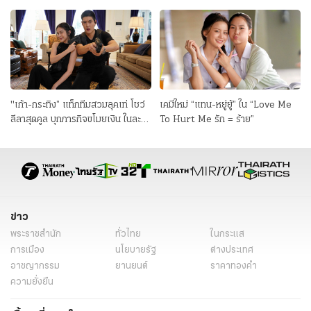
ไทย ลุยซีรีส์แนวตั้ง
แลกด้วยชีวิตในละคร “สองหัวใจ”
"เก้า-กระทิง” แท็กทีมสวมลุคเท่ โชว์
เคมีใหม่ “แทน-หยู่ยู้” ใน “Love Me
ลีลาสุดคูล บุกภารกิจขโมยเงิน ในละคร
To Hurt Me รัก = ร้าย”
"เกมส์โกงเกมส์"
ข่าว
พระราชสำนัก
ทั่วไทย
ในกระแส
การเมือง
นโยบายรัฐ
ต่างประเทศ
อาชญากรรม
ยานยนต์
ราคาทองคำ
ความยั่งยืน