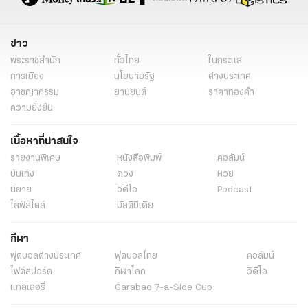
ข่าว
พระราชสำนัก
ทั่วไทย
ในกระแส
การเมือง
นโยบายรัฐ
ต่างประเทศ
อาชญากรรม
ยานยนต์
ราคาทองคำ
ความยั่งยืน
เนื้อหาที่น่าสนใจ
รายงานพิเศษ
หนังสือพิมพ์
คอลัมน์
บันเทิง
ดวง
หวย
นิยาย
วิดีโอ
Podcast
ไลฟ์สไตล์
มัลติมีเดีย
กีฬา
ฟุตบอลต่่างประเทศ
ฟุตบอลไทย
คอลัมน์
ไฟต์สปอร์ต
กีฬาโลก
วิดีโอ
แกลเลอรี่
Carabao 7-a-Side Cup