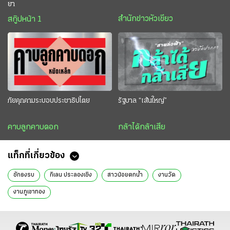
ยา
สำนักข่าวหัวเขียว
สกู๊ปหน้า 1
ภัยคุกคามระบอบประชาธิปไตย
รัฐบาล “เส้นใหญ่”
คาบลูกคาบดอก
กล้าได้กล้าเสีย
แท็กที่เกี่ยวข้อง
ชักธงรบ
กิเลน ประลองเชิง
สาวน้อยตกน้ำ
งานวัด
งานภูเขาทอง