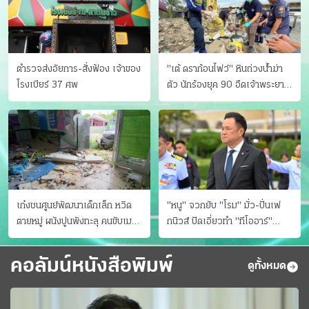
ตำรวจส่งอัยการ-สั่งฟ้อง เจ้าของ
"เต้ ดราก้อนไฟว์" หินถ่วงน้ำฆ่า
โรงเบียร์ 37 ศพ
ตัว นักร้องยุค 90 อืดเจ้าพระยา
แฟนหาตัววุ่น เครียดธุรกิจ!
เก๋งชนศูนย์พัฒนาเด็กเล็ก หวิด
"หนู" จวกยับ "โรม" มั่ว-ปั่นเฟ
ตายหมู่ ผนังปูนพังทะลุ คนขับเมา
กนิวส์ ปัดเอี่ยวทํา "ทีโออาร์"
ยา
ต้นทางโกงสอบฉาว
คอลัมน์หนังสือพิมพ์
ดูทั้งหมด