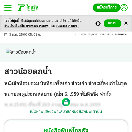
สมัครบริการ
เราใช้คุ้กกี้
เพื่อให้ทุกคนได้ประสบ
การณ์การใช้งานที่ดียิ่งขึ้น
+
ก
ก
-ก
รับทราบ
อ่านเพิ่มเติมคลิก
(Privacy Policy)
และ
(Cookie Policy)
3 ก.ค. 2560 05:01 น.
หนังสือพิมพ์
การเมือง
กิเลน ประลองเชิง
สาวน้อยตกน้ำ
หนังสือที่รวบรวม บันทึกเกร็ดเก่า ข่าวเก่า ชำระเรื่องเก่าในชุด
หมายเหตุประเทศสยาม (เล่ม 6...959 พับลิชชิ่ง จำกัด
พ.ศ.2549) เรื่องที่ 269 งานภูเขาทอง พ.ศ.2499
เนื้อหาพิเศษเฉพาะสมาชิกหนังสือพิมพ์เท่านั้น
หนังสือพิมพ์ไทยรัฐ