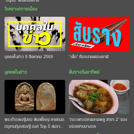
“อนุทิน” ดักตีกินสบาย
วิเคราะห์การเมือง
บุคคลในข่าว 9 สิงหาคม 2569
“เด็ก” คืออนาคตของชาติ
บุคคลในข่าว
สับรางวันอาทิตย์
พระกำแพงซุ้มกอ พิมพ์ใหญ่ ลายกนก
“กระเพาะปลาตลาดพลู สาขา 2” ของ
กรุลานทุ่งเศรษฐี องค์ Top 5 สมราคา
อร่อยย่านบางแค
หลักสิบล้าน