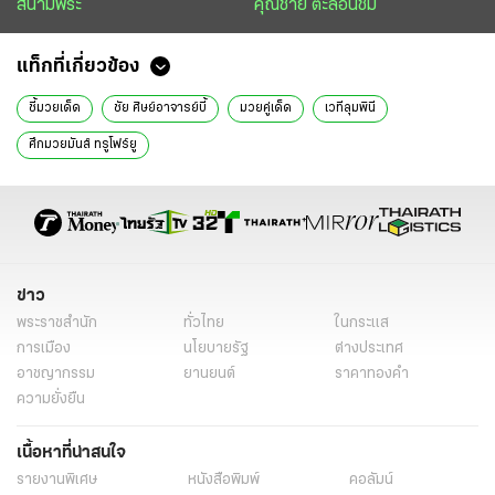
สนามพระ
คุณชาย ตะลอนชิม
แท็กที่เกี่ยวข้อง
ชี้มวยเด็ด
ชัย ศิษย์อาจารย์บี้
มวยคู่เด็ด
เวทีลุมพินี
ศึกมวยมันส์ ทรูโฟร์ยู
ข่าว
พระราชสำนัก
ทั่วไทย
ในกระแส
การเมือง
นโยบายรัฐ
ต่างประเทศ
อาชญากรรม
ยานยนต์
ราคาทองคำ
ความยั่งยืน
เนื้อหาที่น่าสนใจ
รายงานพิเศษ
หนังสือพิมพ์
คอลัมน์