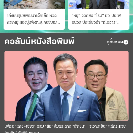
เก๋งชนศูนย์พัฒนาเด็กเล็ก หวิด
"หนู" จวกยับ "โรม" มั่ว-ปั่นเฟ
ตายหมู่ ผนังปูนพังทะลุ คนขับเมา
กนิวส์ ปัดเอี่ยวทํา "ทีโออาร์"
ยา
ต้นทางโกงสอบฉาว
คอลัมน์หนังสือพิมพ์
ดูทั้งหมด
โฟกัส “แดง+เขียว” ผสม “ส้ม” ล้มกระดาน “นํ้าเงิน” : “หวานเย็น” แก้กระหาย