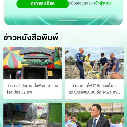
ดูรายละเอียด
มีบัญชีอยู่แล้ว?
เข้าสู่ระบบ
ข่าวหนังสือพิมพ์
ตำรวจส่งอัยการ-สั่งฟ้อง เจ้าของ
"เต้ ดราก้อนไฟว์" หินถ่วงน้ำฆ่า
โรงเบียร์ 37 ศพ
ตัว นักร้องยุค 90 อืดเจ้าพระยา
แฟนหาตัววุ่น เครียดธุรกิจ!