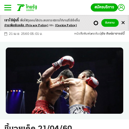
สมัครบริการ
เราใช้คุ้กกี้
เพื่อให้ทุกคนได้ประสบ
การณ์การใช้งานที่ดียิ่งขึ้น
+
ก
ก
-ก
รับทราบ
อ่านเพิ่มเติมคลิก
(Privacy Policy)
และ
(Cookie Policy)
21 เม.ย. 2560 05:01 น.
หนังสือพิมพ์
คอลัมน์
ชัย ศิษย์อาจารย์บี้
ชี้มวยเด็ด 21/04/60