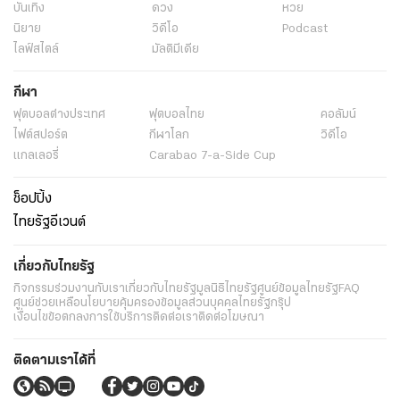
บันเทิง
ดวง
หวย
นิยาย
วิดีโอ
Podcast
ไลฟ์สไตล์
มัลติมีเดีย
กีฬา
ฟุตบอลต่่างประเทศ
ฟุตบอลไทย
คอลัมน์
ไฟต์สปอร์ต
กีฬาโลก
วิดีโอ
แกลเลอรี่
Carabao 7-a-Side Cup
ช็อปปิ้ง
ไทยรัฐอีเวนต์
เกี่ยวกับไทยรัฐ
กิจกรรม
ร่วมงานกับเรา
เกี่ยวกับไทยรัฐ
มูลนิธิไทยรัฐ
ศูนย์ข้อมูลไทยรัฐ
FAQ
ศูนย์ช่วยเหลือ
นโยบายคุ้มครองข้อมูลส่วนบุคคลไทยรัฐกรุ๊ป
เงื่อนไขข้อตกลงการใช้บริการ
ติดต่อเรา
ติดต่อโฆษณา
ติดตามเราได้ที่