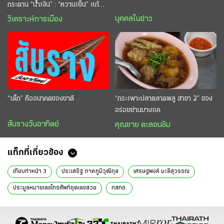
กระดาน “นํ้าเงิน” : “หวานเย็น” แก้
กระหาย “อนุทิน” ดักตีกินสบาย
บุคคลในข่าว
วิเคราะห์การเมือง
“เด็ก” คืออนาคตของชาติ
“กระเพาะปลาตลาดพลู สาขา 2” ของ
อร่อยย่านบางแค
สับรางวันอาทิตย์
คุณชาย ตะลอนชิม
แท็กที่เกี่ยวข้อง
เทียบท่าหน้า 3
ประเสริฐ ภาคภูมิวุฒิกุล
เศรษฐพงค์ มะลิสุวรรณ
ประมูลหมายเลขโทรศัพท์ชุดเลขสวย
กสทช.