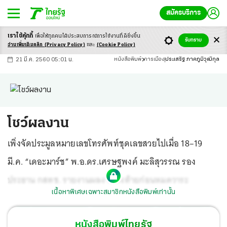
สมัครบริการ
เราใช้คุ้กกี้
เพื่อให้ทุกคนได้ประสบ
การณ์การใช้งานที่ดียิ่งขึ้น
+
ก
ก
-ก
รับทราบ
อ่านเพิ่มเติมคลิก
(Privacy Policy)
และ
(Cookie Policy)
21 มี.ค. 2560 05:01 น.
หนังสือพิมพ์
การเมือง
ประเสริฐ ภาคภูมิวุฒิกุล
โชว์ผลงาน
เพิ่งจัดประมูลหมายเลขโทรศัพท์ชุดเลขสวยไปเมื่อ 18–19
มี.ค. “เดอะมาร์ช” พ.อ.ดร.เศรษฐพงค์ มะลิสุวรรณ รอง
ประธาน กสทช. รายงานผลงานทิ้งท้ายก่อนหมดวาระ
เนื้อหาพิเศษเฉพาะสมาชิกหนังสือพิมพ์เท่านั้น
หนังสือพิมพ์ไทยรัฐ