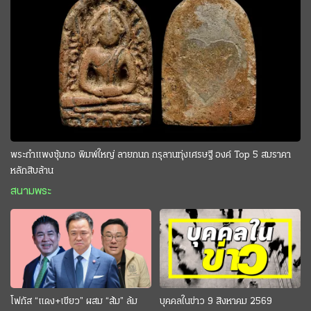
พระกำแพงซุ้มกอ พิมพ์ใหญ่ ลายกนก กรุลานทุ่งเศรษฐี องค์ Top 5 สมราคา
หลักสิบล้าน
สนามพระ
โฟกัส “แดง+เขียว” ผสม “ส้ม” ล้ม
บุคคลในข่าว 9 สิงหาคม 2569