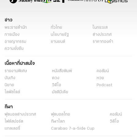
ข่าว
พระราชสำนัก
ทั่วไทย
ในกระแส
การเมือง
นโยบายรัฐ
ต่างประเทศ
อาชญากรรม
ยานยนต์
ราคาทองคำ
ความยั่งยืน
เนื้อหาที่น่าสนใจ
รายงานพิเศษ
หนังสือพิมพ์
คอลัมน์
บันเทิง
ดวง
หวย
นิยาย
วิดีโอ
Podcast
ไลฟ์สไตล์
มัลติมีเดีย
กีฬา
ฟุตบอลต่่างประเทศ
ฟุตบอลไทย
คอลัมน์
ไฟต์สปอร์ต
กีฬาโลก
วิดีโอ
แกลเลอรี่
Carabao 7-a-Side Cup