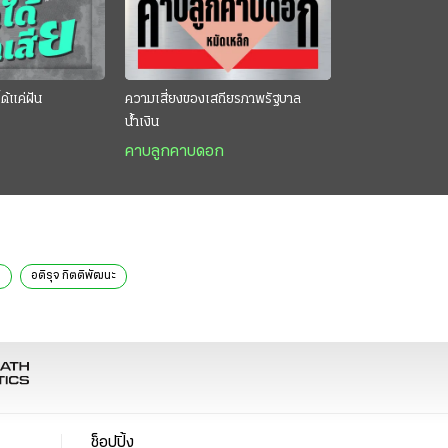
ด้แค่ฝัน
ความเสี่ยงของเสถียรภาพรัฐบาล
น้ำเงิน
คาบลูกคาบดอก
ท
อติรุจ กิตติพัฒนะ
ช็อปปิ้ง