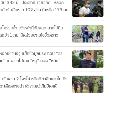
ดสิน 343 ปี "ประสิทธิ์ เจียวก๊ก" หลอก
ยทัวร์ เสียหาย 102 ล้าน มีเหยื่อ 173 คน
ือโคร่งขย้ำ เจ้าหน้าที่ดับสลด ลากไปกิน
ลกว่า 1 กม. ปิดห้วยขาแข้งชั่วคราว
หน่วยงานรัฐ แฮ็กข้อมูลประชาชน "สิริ
ศ์" แฉลากไส้เอง "หนู" กอด "หนิม"
บลือ
อมจับตาย 2 โจรใต้ หนีคดีฆ่าสืบตากใบ ยิง
ทะเดือดคาขนำ สำราญนำทีมปิดคดี