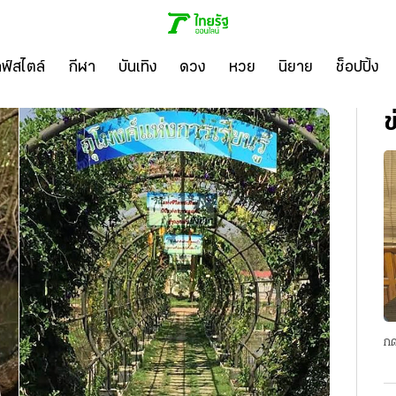
ลฟ์สไตล์
กีฬา
บันเทิง
ดวง
หวย
นิยาย
ช็อปปิ้ง
ข
กด