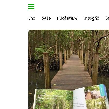
ข่าว
วิดีโอ
หนังสือพิมพ์
ไทยรัฐทีวี
ไ