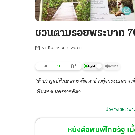
ชวนตามรอยพระบาท 70
21 มี.ค. 2560 05:30 น.
+
ก
ก
-ก
ฟังข่าว
Light
(ซ้าย) ศูนย์ศึกษาการพัฒนาอ่าวคุ้งกระเบนฯ จ.จ
เพียงฯ จ.นครราชสีมา.
เนื้อหาพิเศษเฉพาะ
หนังสือพิมพ์ไทยรัฐ
เนื