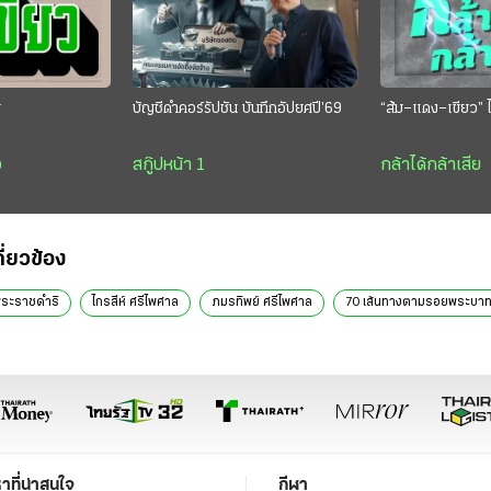
ย
บัญชีดำคอร์รัปชัน บันทึกอัปยศปี’69
“ส้ม–แดง–เขียว” ไ
ว
สกู๊ปหน้า 1
กล้าได้กล้าเสีย
กี่ยวข้อง
ระราชดำริ
ไกรสีห์ ศรีไพศาล
ภมรทิพย์ ศรีไพศาล
70 เส้นทางตามรอยพระบา
หาที่น่าสนใจ
กีฬา