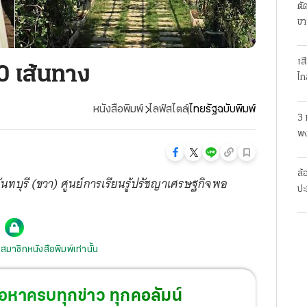
ตั
ขา
เส
 เส้นทาง
ไก
หนังสือพิมพ์
ไลฟ์สไตล์
ไทยรัฐฉบับพิมพ์
3 
พง
สย
ล้
ันทบุรี (ขวา) ศูนย์การเรียนรู้ปรัชญาเศรษฐกิจพอ
ปะ
สมาชิกหนังสือพิมพ์เท่านั้น
้อหาครบทุกข่าว ทุกคอลัมน์