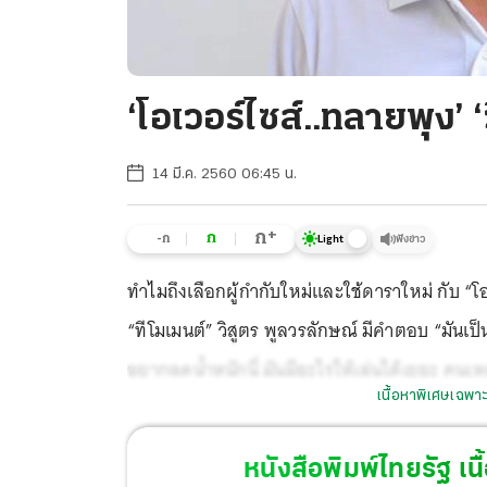
‘โอเวอร์ไซส์..ทลายพุง’ ‘
14 มี.ค. 2560 06:45 น.
+
ก
ก
-ก
ฟังข่าว
Light
ทำไมถึงเลือกผู้กำกับใหม่และใช้ดาราใหม่ กับ 
“ทีโมเมนต์” วิสูตร พูลวรลักษณ์ มีคำตอบ “มันเป็
อยากลดน้ำหนักนี่ มันมีอะไรให้เล่นได้เยอะ คนเหล่าน
เนื้อหาพิเศษเฉพาะ
มาก ส่วนทำไมต้องเป็นผู้กำกับใหม่ เพราะน้อง 2 คน
เข้าใจบทที่เค้าเขียนมากที่สุด
หนังสือพิมพ์ไทยรัฐ
เนื