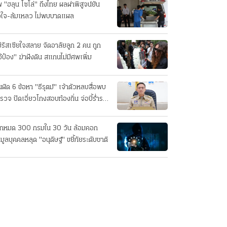
 "ฮลุน โซโล่" ถึงไทย ผลผ่าพิสูจน์ยัน
วใจ-ล้มเหลว ไม่พบบาดแผล
่รัสเซียใจสลาย จัดอาลัยลูก 2 คน ถูก
อ้ป๋อง" ฆ่าฝังดิน สแกนไม่มีศพเพิ่ม
นผิด 6 ข้อหา "ธีรุตม์" เจ้าตัวหลบสื่อพบ
รวจ ปัดเอี่ยวโกงสอบท้องถิ่น จ่อบี้รํ่ารวย
กปกติ
็กหมด 300 กรมใน 30 วัน ล้อมคอก
อมูลบุคคลหลุด "อนุดิษฐ์" ขยี้ภัยระดับชาติ