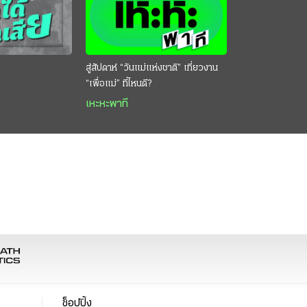
สู่สัปดาห์ “วันแม่แห่งชาติ” เที่ยวงาน
“เพื่อแม่” ที่ไหนดี?
เหะหะพาที
ช็อปปิ้ง