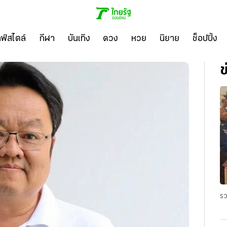
ลฟ์สไตล์
กีฬา
บันเทิง
ดวง
หวย
นิยาย
ช็อปปิ้ง
ข
รว