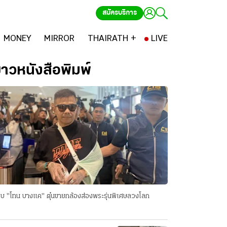
สมัครบริการ
MONEY
MIRROR
THAIRATH +
LIVE
่าวหนังสือพิมพ์
บ "โทน บางแค" ตุ๋นขายกล้องส่องพระรุ่นพิเศษลวงโลก