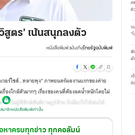
ศพ
หั
แม
วิสูตร’ เน้นสนุกลงตัว
"ไ
หนังสือพิมพ์
บันเทิง
ไทยรัฐฉบับพิมพ์
ฟั
ตำ
มา
เช
“โอเวอร์ไซส์...ทลายพุง” ภาพยนตร์ผลงานแรกของค่าย
ข้
นเรื่องใกล้ตัวมากๆ เรื่องของคนที่ต้องลดน้ำหนักโดยไม่
ี้เป็นผู้พิทักษ์สันติราษฎร์ด้วย ยิ่งมีอะไรให้เล่นได้
สมาชิกหนังสือพิมพ์เท่านั้น
นี้ คนนึงเป็นคนคิดและเขียนเรื่อง ตี๋-ภูวนิตย์ เค้าจะ
้อหาครบทุกข่าว ทุกคอลัมน์