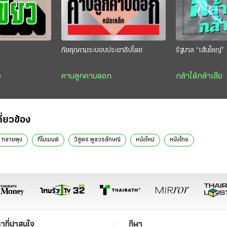
ภัยคุกคามระบอบประชาธิปไตย
รัฐบาล “เส้นใหญ่”
ว
คาบลูกคาบดอก
กล้าได้กล้าเสีย
กี่ยวข้อง
์ ทลายพุง
ทีโมเมนต์
วิสูตร พูลวรลักษณ์
หนังใหม่
หนังไทย
หาที่น่าสนใจ
กีฬา