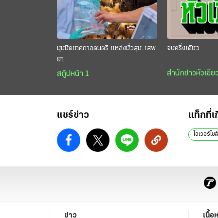
มุมมืดเทศกาลดนตรี แหล่งมั่วสุม..เสพ
จบครึ่งเดียว
ยา
สำนักข่าวหัวเขีย
สกู๊ปหน้า 1
แชร์ข่าว
แท็กที่เ
โอเวอร์ไซส
ข่าว
เนื้อ