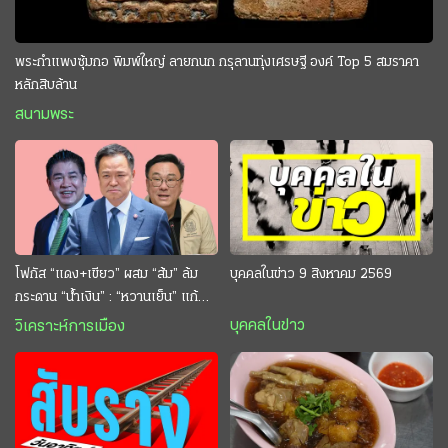
พระกำแพงซุ้มกอ พิมพ์ใหญ่ ลายกนก กรุลานทุ่งเศรษฐี องค์ Top 5 สมราคา
หลักสิบล้าน
สนามพระ
โฟกัส “แดง+เขียว” ผสม “ส้ม” ล้ม
บุคคลในข่าว 9 สิงหาคม 2569
กระดาน “นํ้าเงิน” : “หวานเย็น” แก้
กระหาย “อนุทิน” ดักตีกินสบาย
บุคคลในข่าว
วิเคราะห์การเมือง