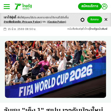
สมัครบริการ
เราใช้คุ้กกี้
เพื่อให้ทุกคนได้ประสบ
การณ์การใช้งานที่ดียิ่งขึ้น
+
ก
ก
-ก
รับทราบ
อ่านเพิ่มเติมคลิก
(Privacy Policy)
และ
(Cookie Policy)
15 มิ.ย. 2569 08:50 น.
หนังสือพิมพ์
ทั่วไทย
ไทยรัฐฉบับพิมพ์
ลุ้นชม "เต็ง 1" สเปน เจอกับน้องใหม่