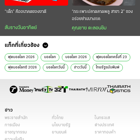
“เด็ก” คืออนาคตของชาติ
“กระเพาะปลาตลาดพลู สาขา 2” ของ
อร่อยย่านบางแค
สับรางวันอาทิตย์
คุณชาย ตะลอนชิม
แท็กที่เกี่ยวข้อง
ฟุตบอลโลก 2026
บอลโลก
บอลโลก 2026
ฟุตบอลโลกครั้งที่ 23
ฟุตบอลโลกปี 2026
บอลโลกวันนี้
ข่าววันนี้
ไทยรัฐฉบับพิมพ์
ข่าวหน้า1
ข่าว
พระราชสำนัก
ทั่วไทย
ในกระแส
การเมือง
นโยบายรัฐ
ต่างประเทศ
อาชญากรรม
ยานยนต์
ราคาทองคำ
ความยั่งยืน