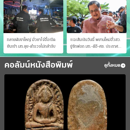
ทลายผับขาใหญ่ มั่วยาโจ๋อื้อเปิด
แฉเส้นเงินวันนี้ พยานใหม่ฮั้วสว.
ยันเช้า มท.ลุย-ตำรวจไม่กล้าจับ
ขู่ซักฟอก มท.-ดีอี-ศธ. ประกาศ
บัญชีท้องถิ่น
คอลัมน์หนังสือพิมพ์
ดูทั้งหมด