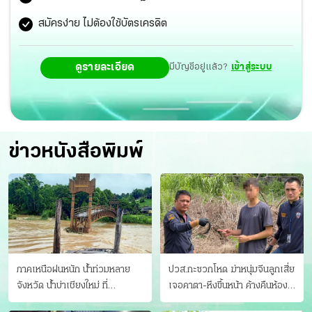
1, กลุ่มดี “จิงโจ้” ออสเตรเลีย โชว์พลังร้อนแรงไล่อัด “ไก่งวง”
สมัครง่าย ไม่ต้องใช้บัตรเครดิต
ตุรกี 2-0 ประเดิมชัยสวยหรู
ดูรายละเอียด
มีบัญชีอยู่แล้ว?
เข้าสู่ระบบ
ข่าวหนังสือพิมพ์
ภาคเหนือฝนหนัก น้ำท่วมหลาย
ปวส.กะซวกโหด ฆ่าหนุ่มจีนลูกเสี่ย
จังหวัด นํ้าบ่าเชียงใหม่ ที่
เจอคาตา-หึงขึ้นหน้า ค้างคืนห้อง
แม่ฮ่องสอน ซัดสะพานขาด
แฟนสาว