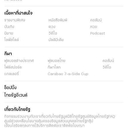
เนื้อหาที่น่าสนใจ
รายงานพิเศษ
หนังสือพิมพ์
คอลัมน์
บันเทิง
ดวง
หวย
นิยาย
วิดีโอ
Podcast
ไลฟ์สไตล์
มัลติมีเดีย
กีฬา
ฟุตบอลต่่างประเทศ
ฟุตบอลไทย
คอลัมน์
ไฟต์สปอร์ต
กีฬาโลก
วิดีโอ
แกลเลอรี่
Carabao 7-a-Side Cup
ช็อปปิ้ง
ไทยรัฐอีเวนต์
เกี่ยวกับไทยรัฐ
กิจกรรม
ร่วมงานกับเรา
เกี่ยวกับไทยรัฐ
มูลนิธิไทยรัฐ
ศูนย์ข้อมูลไทยรัฐ
FAQ
ศูนย์ช่วยเหลือ
นโยบายคุ้มครองข้อมูลส่วนบุคคลไทยรัฐกรุ๊ป
เงื่อนไขข้อตกลงการใช้บริการ
ติดต่อเรา
ติดต่อโฆษณา