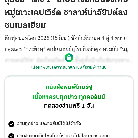
หมู่เกาะเคปเวิร์ด ซาลาห์นําอียิปต์ลง
ชนเบลเยียม
ศึกฟุตบอลโลก 2026 (15 มิ.ย.) ซัดกันมันหยด 4 คู่ 4 สนาม
กลุ่มเอช “กระทิงดุ” สเปน แชมป์ยุโรปทีมล่าสุด ดวลกับ “หมู่
เกาะเคปเวิร์ด” น้องใหม่เวิลด์ คัพ ทั้งคู่ตั้งเป้าเก็บชัยกรุยทางสู่
เนื้อหาพิเศษเฉพาะสมาชิกหนังสือพิมพ์เท่านั้น
รอบน็อกเอาต์, กลุ่มจี “เบลเยียม” ปะทะ “อียิปต์” คาดใส่กัน
แหลกแน่, กลุ่มเอช “ซาอุดีอาระเบีย” ดวลเดือด “อุรุกวัย”
หนังสือพิมพ์ไทยรัฐ
อดีตแชมป์โลก 2 สมัย ปิดท้ายที่กลุ่มจี “อิหร่าน” พบกับ
เนื้อหาครบทุกข่าว ทุกคอลัมน์
“นิวซีแลนด์” ส่วนผลการแข่งขันในกลุ่มซี “แซมบ้า” บราซิล
ทดลองอ่านฟรี 1 วัน
อดีตแชมป์โลก 5 สมัยฟอร์มยังไม่แจ่ม ไล่เจ๊า “โมร็อกโก” 1-1,
อ่านทุกข่าว และคอลัมน์ได้ไม่จำกัด
“สกอตแลนด์” บดชนะ “เฮติ” 1-0 ทะยานขึ้นจ่าฝูง, กลุ่มบี “ส
วิตเซอร์แลนด์” สุดเซ็งโดน “กาตาร์” ไล่ตีเสมอช่วงทดเจ็บ 1-
อ่านข่าวบนเว็บไซต์ไทยรัฐ แบบไม่มีโฆษณารบกวน