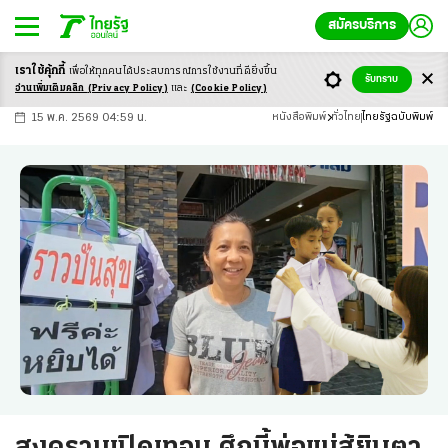
สมัครบริการ
เราใช้คุ้กกี้
เพื่อให้ทุกคนได้ประสบ
การณ์การใช้งานที่ดียิ่งขึ้น
+
ก
ก
-ก
รับทราบ
อ่านเพิ่มเติมคลิก
(Privacy Policy)
และ
(Cookie Policy)
15 พ.ค. 2569 04:59 น.
หนังสือพิมพ์
ทั่วไทย
ไทยรัฐฉบับพิมพ์
สงครามเปิดเทอม ศึกนี้พ่อแม่สู้ยิบตา