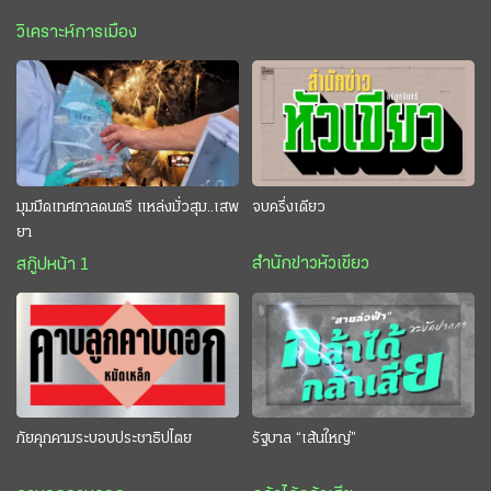
วิเคราะห์การเมือง
มุมมืดเทศกาลดนตรี แหล่งมั่วสุม..เสพ
จบครึ่งเดียว
ยา
สำนักข่าวหัวเขียว
สกู๊ปหน้า 1
ภัยคุกคามระบอบประชาธิปไตย
รัฐบาล “เส้นใหญ่”