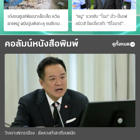
เก๋งชนศูนย์พัฒนาเด็กเล็ก หวิด
"หนู" จวกยับ "โรม" มั่ว-ปั่นเฟ
ตายหมู่ ผนังปูนพังทะลุ คนขับเมา
กนิวส์ ปัดเอี่ยวทํา "ทีโออาร์"
ยา
ต้นทางโกงสอบฉาว
คอลัมน์หนังสือพิมพ์
ดูทั้งหมด
วิเคราะห์การเมือง : ดีลลวงทำสะเทือนหนัก