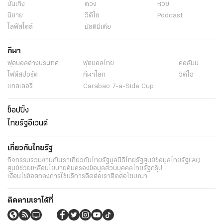
บันเทิง
ดวง
หวย
นิยาย
วิดีโอ
Podcast
ไลฟ์สไตล์
มัลติมีเดีย
กีฬา
ฟุตบอลต่่างประเทศ
ฟุตบอลไทย
คอลัมน์
ไฟต์สปอร์ต
กีฬาโลก
วิดีโอ
แกลเลอรี่
Carabao 7-a-Side Cup
ช็อปปิ้ง
ไทยรัฐอีเวนต์
เกี่ยวกับไทยรัฐ
กิจกรรม
ร่วมงานกับเรา
เกี่ยวกับไทยรัฐ
มูลนิธิไทยรัฐ
ศูนย์ข้อมูลไทยรัฐ
FAQ
ศูนย์ช่วยเหลือ
นโยบายคุ้มครองข้อมูลส่วนบุคคลไทยรัฐกรุ๊ป
เงื่อนไขข้อตกลงการใช้บริการ
ติดต่อเรา
ติดต่อโฆษณา
ติดตามเราได้ที่