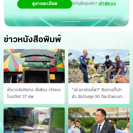
ดูรายละเอียด
มีบัญชีอยู่แล้ว?
เข้าสู่ระบบ
ข่าวหนังสือพิมพ์
ตำรวจส่งอัยการ-สั่งฟ้อง เจ้าของ
"เต้ ดราก้อนไฟว์" หินถ่วงน้ำฆ่า
โรงเบียร์ 37 ศพ
ตัว นักร้องยุค 90 อืดเจ้าพระยา
แฟนหาตัววุ่น เครียดธุรกิจ!