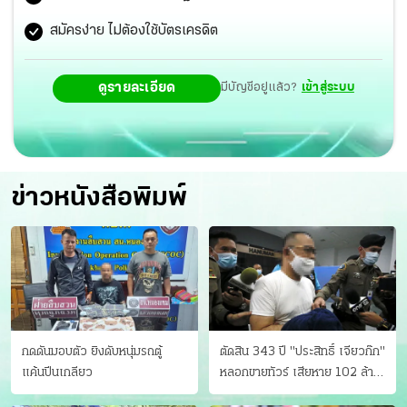
เหยื่อไปดำเนินการทางแพ่ง รับปากคดีนี้ต้องแล้วเสร็จภายใน
สมัครง่าย ไม่ต้องใช้บัตรเครดิต
2 เดือน
ดูรายละเอียด
มีบัญชีอยู่แล้ว?
เข้าสู่ระบบ
ข่าวหนังสือพิมพ์
กดดันมอบตัว ยิงดับหนุ่มรถตู้
ตัดสิน 343 ปี "ประสิทธิ์ เจียวก๊ก"
แค้นปีนเกลียว
หลอกขายทัวร์ เสียหาย 102 ล้าน
มีเหยื่อ 173 คน