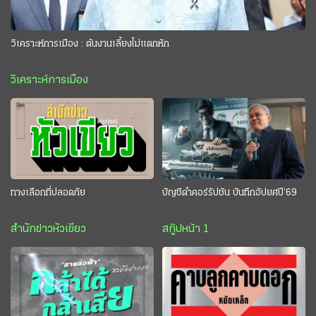
วิเคราะห์การเมือง : ต้นงานเลี้ยงไม่แตกหัก
วิเคราะห์การเมือง
ทางเลือกที่ปลอดภัย
บัญชีดำคอร์รัปชัน บันทึกอัปยศปี’69
สำนักข่าวหัวเขียว
สกู๊ปหน้า 1