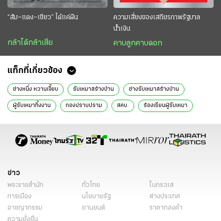
“ส้ม–แดง–เขียว” ได้แค่ฝัน
ความเสี่ยงของเสถียรภาพรัฐบาล
น้ำเงิน
กล้าได้กล้าเสีย
คาบลูกคาบดอก
แท็กที่เกี่ยวข้อง
ช่างหนึ่ง หวานเจี๊ยบ
รับเหมาสร้างบ้าน
ช่างรับเหมาสร้างบ้าน
ผู้รับเหมาทิ้งงาน
กองปราบปราม
สคบ.
ร้องเรียนผู้รับเหมา
ศุภมาส อิศรภักดี
ช่างสร้างบ้าน
ผู้รับเหมาสร้างบ้าน
ข่าววันนี้
ไทยรัฐฉบับพิมพ์
ข่าวหน้า1
ข่าว
พระราชสำนัก
ทั่วไทย
ในกระแส
การเมือง
นโยบายรัฐ
ต่างประเทศ
อาชญากรรม
ยานยนต์
ราคาทองคำ
ความยั่งยืน