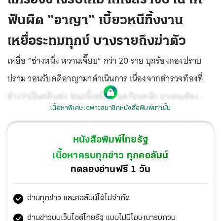
ฟันผิด "อาญา" เบี้ยวหนีทิ้งงาน
เหยื่อระทมทุกข์ บางรายถึงฆ่าตัว
เหยื่อ “ช่างหนึ่ง หวานเจี๊ยบ” กว่า 20 ราย บุกร้องกองปราบ
ปราม วอนรับคดีอาญามาดำเนินการ เนื่องจากตำรวจท้องที่
อ้างว่าเป็นคดีแพ่ง ขณะนี้เหยื่อเดือดร้อนหนัก บางคนต้อง
เนื้อหาพิเศษเฉพาะสมาชิกหนังสือพิมพ์เท่านั้น
นอนโรงรถเพราะบ้านก่อสร้างไม่เสร็จ ล่าสุดมีเหยื่อชายสูงอายุ
วัย 59 ปี ถึงกับฆ่าตัวตายไปแล้วด้วยความผิดหวัง ที่สำคัญ
หนังสือพิมพ์ไทยรัฐ
เพจรับสร้างบ้านของช่างหนึ่งยังเปิดอยู่ เกรงจะมีเหยื่อเพิ่มอีก
เนื้อหาครบทุกข่าว ทุกคอลัมน์
มาก ด้าน “ศุภมาส” รมต.ประจำสำนักนายกฯ แฉ ช่างหนึ่ง
ทดลองอ่านฟรี 1 วัน
เบี้ยวนัดชี้แจง สคบ.ทำผู้เสียหายกว่า 40คนรอเก้อ สั่งให้ออก
อ่านทุกข่าว และคอลัมน์ได้ไม่จำกัด
หมายเรียกอีกรอบ ขัดขืนมีโทษทั้งจำทั้งปรับ พร้อมประสาน
ตรวจสอบเส้นเงินให้แล้วเสร็จภายใน 15 วัน หลังจากนั้นจะพา
อ่านข่าวบนเว็บไซต์ไทยรัฐ แบบไม่มีโฆษณารบกวน