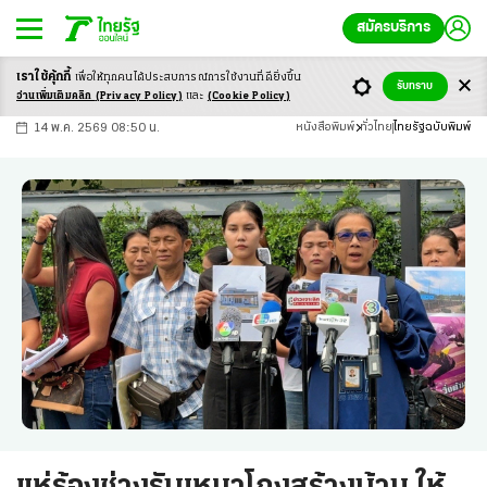
สมัครบริการ
เราใช้คุ้กกี้
เพื่อให้ทุกคนได้ประสบ
การณ์การใช้งานที่ดียิ่งขึ้น
+
ก
ก
-ก
รับทราบ
อ่านเพิ่มเติมคลิก
(Privacy Policy)
และ
(Cookie Policy)
14 พ.ค. 2569 08:50 น.
หนังสือพิมพ์
ทั่วไทย
ไทยรัฐฉบับพิมพ์
แห่ร้องช่างรับเหมาโกงสร้างบ้าน ให้