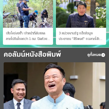
เสือโคร่งขย้ำ เจ้าหน้าที่ดับสลด
3 หน่วยงานรัฐ แฮ็กข้อมูล
ลากไปกินไกลกว่า 1 กม. ปิดห้วย
ประชาชน "สิริพงศ์" แฉลากไส้เอง
ขาแข้งชั่วคราว
"หนู" กอด "หนิม" สยบลือ
คอลัมน์หนังสือพิมพ์
ดูทั้งหมด