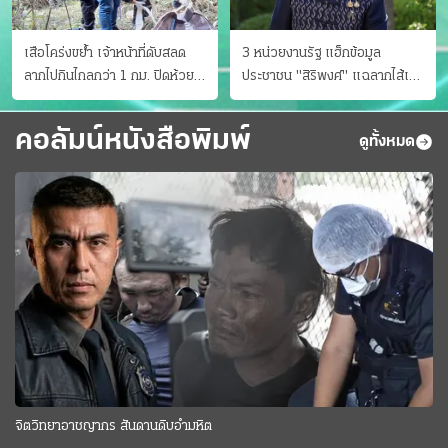
เสือโคร่งขย้ำ เจ้าหน้าที่ดับสลด
3 หน่วยงานรัฐ แฮ็กข้อมูล
ลากไปกินไกลกว่า 1 กม. ปิดห้วย
ประชาชน "สิริพงศ์" แฉลากไส้เอง
ขาแข้งชั่วคราว
"หนู" กอด "หนิม" สยบลือ
คอลัมน์หนังสือพิมพ์
ดูทั้งหมด
จิตวิทยาอาชญากร สันดานดิบอำมหิต