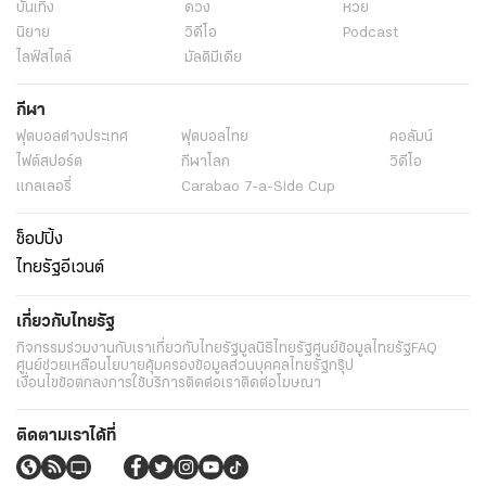
บันเทิง
ดวง
หวย
นิยาย
วิดีโอ
Podcast
ไลฟ์สไตล์
มัลติมีเดีย
กีฬา
ฟุตบอลต่่างประเทศ
ฟุตบอลไทย
คอลัมน์
ไฟต์สปอร์ต
กีฬาโลก
วิดีโอ
แกลเลอรี่
Carabao 7-a-Side Cup
ช็อปปิ้ง
ไทยรัฐอีเวนต์
เกี่ยวกับไทยรัฐ
กิจกรรม
ร่วมงานกับเรา
เกี่ยวกับไทยรัฐ
มูลนิธิไทยรัฐ
ศูนย์ข้อมูลไทยรัฐ
FAQ
ศูนย์ช่วยเหลือ
นโยบายคุ้มครองข้อมูลส่วนบุคคลไทยรัฐกรุ๊ป
เงื่อนไขข้อตกลงการใช้บริการ
ติดต่อเรา
ติดต่อโฆษณา
ติดตามเราได้ที่