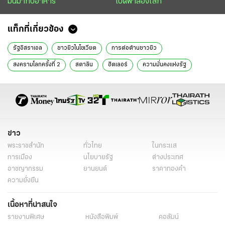
มันมากับอาหาร
เปิดฟ้าส่องโลก
แท็กที่เกี่ยวข้อง
รัฐอิสราเอล
ชาวยิวในโซเวียต
การต่อต้านชาวยิว
สงครามโลกครั้งที่ 2
สตาลิน
ฮิตเลอร์
ความมั่นคงแห่งรัฐ
ประหารนักเขียนยิว
เปิดฟ้าส่องโลก
นิติการุณย์ มิ่งรุจิราลัย
ข่าววันนี้
ไทยรัฐฉบับพิมพ์
ข่าว
พระราชสำนัก
ทั่วไทย
ในกระแส
การเมือง
นโยบายรัฐ
ต่างประเทศ
อาชญากรรม
ยานยนต์
ราคาทองคำ
ความยั่งยืน
เนื้อหาที่น่าสนใจ
รายงานพิเศษ
หนังสือพิมพ์
คอลัมน์