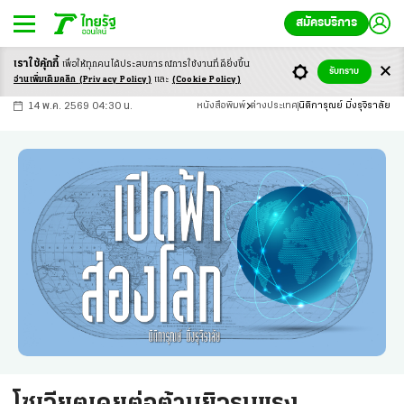
สมัครบริการ
เราใช้คุ้กกี้
เพื่อให้ทุกคนได้ประสบ
การณ์การใช้งานที่ดียิ่งขึ้น
+
ก
ก
-ก
รับทราบ
อ่านเพิ่มเติมคลิก
(Privacy Policy)
และ
(Cookie Policy)
14 พ.ค. 2569 04:30 น.
หนังสือพิมพ์
ต่างประเทศ
นิติการุณย์ มิ่งรุจิราลัย
โซเวียตเคยต่อต้านยิวรุนแรง