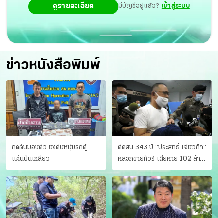
ดูรายละเอียด
มีบัญชีอยู่แล้ว?
เข้าสู่ระบบ
ข่าวหนังสือพิมพ์
กดดันมอบตัว ยิงดับหนุ่มรถตู้
ตัดสิน 343 ปี "ประสิทธิ์ เจียวก๊ก"
แค้นปีนเกลียว
หลอกขายทัวร์ เสียหาย 102 ล้าน
มีเหยื่อ 173 คน