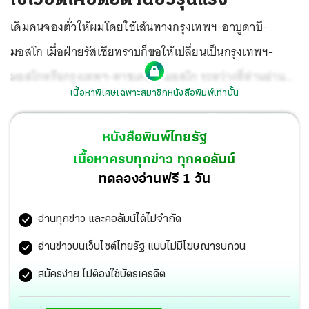
เดิมคนจองตั๋วให้ผมโดยใช้เส้นทางกรุงเทพฯ-อาบูดาบี-
มอสโก เมื่อฝ่ายรัสเซียทราบก็ขอให้เปลี่ยนเป็นกรุงเทพฯ-
มอสโกหรือกรุงเทพฯ-ทาชเคนต์-มอสโก ระหว่างที่ท่านอ่าน
เนื้อหาพิเศษเฉพาะสมาชิกหนังสือพิมพ์เท่านั้น
เปิดส่องโลกฉบับนี้ ผมก็น่าจะอยู่ที่กรุงมอสโกแล้วครับ
หนังสือพิมพ์ไทยรัฐ
เนื้อหาครบทุกข่าว ทุกคอลัมน์
ทดลองอ่านฟรี 1 วัน
อ่านทุกข่าว และคอลัมน์ได้ไม่จำกัด
อ่านข่าวบนเว็บไซต์ไทยรัฐ แบบไม่มีโฆษณารบกวน
สมัครง่าย ไม่ต้องใช้บัตรเครดิต