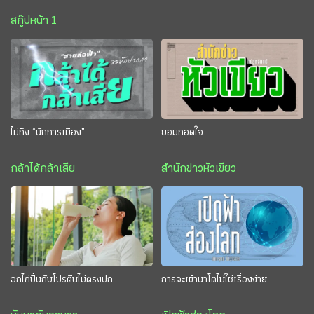
สกู๊ปหน้า 1
ไม่ถึง “นักการเมือง”
ยอมถอดใจ
กล้าได้กล้าเสีย
สำนักข่าวหัวเขียว
อกไก่ปั่นกับโปรตีนไม่ตรงปก
การจะเข้านาโตไม่ใช่เรื่องง่าย