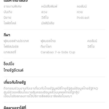
เนื้อหาที่น่าสนใจ
รายงานพิเศษ
หนังสือพิมพ์
คอลัมน์
บันเทิง
ดวง
หวย
นิยาย
วิดีโอ
Podcast
ไลฟ์สไตล์
มัลติมีเดีย
กีฬา
ฟุตบอลต่่างประเทศ
ฟุตบอลไทย
คอลัมน์
ไฟต์สปอร์ต
กีฬาโลก
วิดีโอ
แกลเลอรี่
Carabao 7-a-Side Cup
ช็อปปิ้ง
ไทยรัฐอีเวนต์
เกี่ยวกับไทยรัฐ
กิจกรรม
ร่วมงานกับเรา
เกี่ยวกับไทยรัฐ
มูลนิธิไทยรัฐ
ศูนย์ข้อมูลไทยรัฐ
FAQ
ศูนย์ช่วยเหลือ
นโยบายคุ้มครองข้อมูลส่วนบุคคลไทยรัฐกรุ๊ป
เงื่อนไขข้อตกลงการใช้บริการ
ติดต่อเรา
ติดต่อโฆษณา
ติดตามเราได้ที่