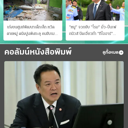
เก๋งชนศูนย์พัฒนาเด็กเล็ก หวิด
"หนู" จวกยับ "โรม" มั่ว-ปั่นเฟ
ตายหมู่ ผนังปูนพังทะลุ คนขับเมา
กนิวส์ ปัดเอี่ยวทํา "ทีโออาร์"
ยา
ต้นทางโกงสอบฉาว
คอลัมน์หนังสือพิมพ์
ดูทั้งหมด