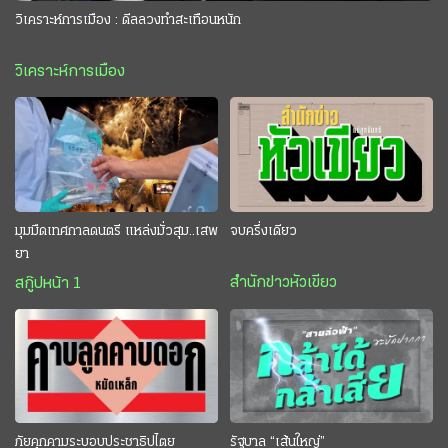
วิเคราะห์การเมือง : ดีลลวงทำสะเทือนหนัก
วิเคราะห์การเมือง
มุมมืดเทศกาลดนตรี แหล่งมั่วสุม..เสพ
จบครึ่งเดียว
ยา
สำนักข่าวหัวเขียว
สกู๊ปหน้า 1
ภัยคุกคามระบอบประชาธิปไตย
รัฐบาล “เส้นใหญ่”