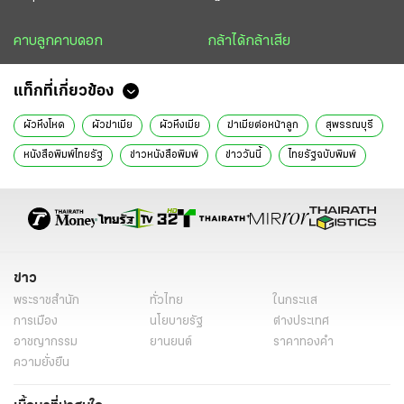
คาบลูกคาบดอก
กล้าได้กล้าเสีย
แท็กที่เกี่ยวข้อง
ผัวหึงโหด
ผัวฆ่าเมีย
ผัวหึงเมีย
ฆ่าเมียต่อหน้าลูก
สุพรรณบุรี
หนังสือพิมพ์ไทยรัฐ
ข่าวหนังสือพิมพ์
ข่าววันนี้
ไทยรัฐฉบับพิมพ์
ข่าวไทยรัฐ
ข่าวหน้า 1
ผัวฆ่าเมีย สุพรรณบุรี
ข่าว
พระราชสำนัก
ทั่วไทย
ในกระแส
การเมือง
นโยบายรัฐ
ต่างประเทศ
อาชญากรรม
ยานยนต์
ราคาทองคำ
ความยั่งยืน