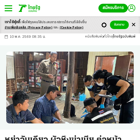
สมัครบริการ
เราใช้คุ้กกี้
เพื่อให้ทุกคนได้ประสบ
การณ์การใช้งานที่ดียิ่งขึ้น
+
ก
ก
-ก
รับทราบ
อ่านเพิ่มเติมคลิก
(Privacy Policy)
และ
(Cookie Policy)
10 พ.ค. 2569 08:35 น.
หนังสือพิมพ์
ทั่วไทย
ไทยรัฐฉบับพิมพ์
หย่าวันเดียว ผัวหึงฆ่าเมีย ต่อหน้า