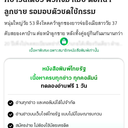
ลูกชาย รอมอบตัวชดใช้กรรม
หนุ่มใหญ่วัย 53 หึงโหดคว้าลูกซองยาวจ่อยิงเมียสาววัย 37
ดับสยองคาบ้าน ต่อหน้าลูกชาย หลังทั้งคู่อยู่กินกันมานานกว่า
20 ปีเพิ่งไปจดทะเบียนหย่ากันที่อำเภอได้เพียงวันเดียว ฝ่าย
เนื้อหาพิเศษเฉพาะสมาชิกหนังสือพิมพ์เท่านั้น
หญิงยังไม่ย้ายออกจากบ้าน มีปากเสียงวิวาทกันอีกจนฝ่าย
ชายฉุนฟิวส์ขาดลั่นไกปลิดชีพแล้วรอมอบตัวชดใช้กรรม เผย
หนังสือพิมพ์ไทยรัฐ
ชนวนเหตุจากเรื่องหึงหวงหวาดระแวงฝ่ายหญิงไปมีชายอื่น
เนื้อหาครบทุกข่าว ทุกคอลัมน์
ประกอบกับเมาเหล้าขาดสติลงมือก่อเหตุ
ทดลองอ่านฟรี 1 วัน
อ่านทุกข่าว และคอลัมน์ได้ไม่จำกัด
อ่านข่าวบนเว็บไซต์ไทยรัฐ แบบไม่มีโฆษณารบกวน
สมัครง่าย ไม่ต้องใช้บัตรเครดิต