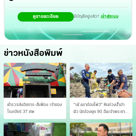
ดูรายละเอียด
มีบัญชีอยู่แล้ว?
เข้าสู่ระบบ
ข่าวหนังสือพิมพ์
ตำรวจส่งอัยการ-สั่งฟ้อง เจ้าของ
"เต้ ดราก้อนไฟว์" หินถ่วงน้ำฆ่า
โรงเบียร์ 37 ศพ
ตัว นักร้องยุค 90 อืดเจ้าพระยา
แฟนหาตัววุ่น เครียดธุรกิจ!