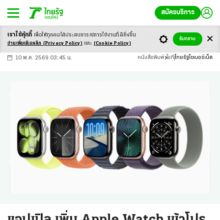
สมัครบริการ
เราใช้คุ้กกี้
เพื่อให้ทุกคนได้ประสบ
การณ์การใช้งานที่ดียิ่งขึ้น
+
ก
ก
-ก
รับทราบ
อ่านเพิ่มเติมคลิก
(Privacy Policy)
และ
(Cookie Policy)
10 พ.ค. 2569 03:45 น.
หนังสือพิมพ์
ไอที
ไทยรัฐไซเบอร์เน็ต
แอปเปิล เพิ่ม Apple Watch เข้าโปร