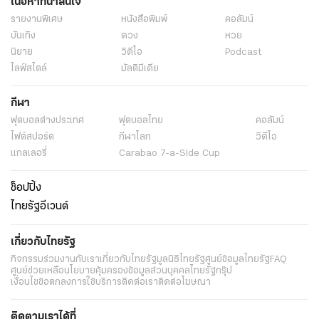
เนื้อหาที่น่าสนใจ
รายงานพิเศษ
หนังสือพิมพ์
คอลัมน์
บันเทิง
ดวง
หวย
นิยาย
วิดีโอ
Podcast
ไลฟ์สไตล์
มัลติมีเดีย
กีฬา
ฟุตบอลต่่างประเทศ
ฟุตบอลไทย
คอลัมน์
ไฟต์สปอร์ต
กีฬาโลก
วิดีโอ
แกลเลอรี่
Carabao 7-a-Side Cup
ช็อปปิ้ง
ไทยรัฐอีเวนต์
เกี่ยวกับไทยรัฐ
กิจกรรม
ร่วมงานกับเรา
เกี่ยวกับไทยรัฐ
มูลนิธิไทยรัฐ
ศูนย์ข้อมูลไทยรัฐ
FAQ
ศูนย์ช่วยเหลือ
นโยบายคุ้มครองข้อมูลส่วนบุคคลไทยรัฐกรุ๊ป
เงื่อนไขข้อตกลงการใช้บริการ
ติดต่อเรา
ติดต่อโฆษณา
ติดตามเราได้ที่