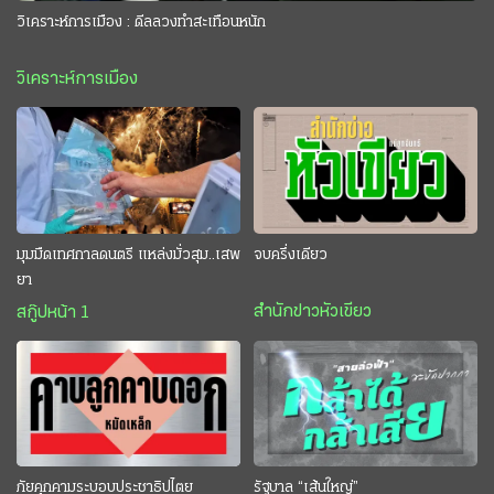
วิเคราะห์การเมือง : ดีลลวงทำสะเทือนหนัก
วิเคราะห์การเมือง
มุมมืดเทศกาลดนตรี แหล่งมั่วสุม..เสพ
จบครึ่งเดียว
ยา
สำนักข่าวหัวเขียว
สกู๊ปหน้า 1
ภัยคุกคามระบอบประชาธิปไตย
รัฐบาล “เส้นใหญ่”