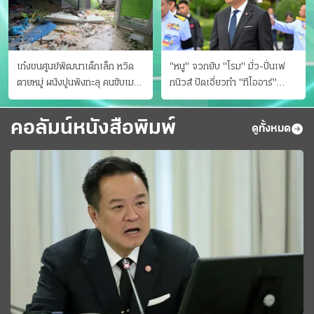
เก๋งชนศูนย์พัฒนาเด็กเล็ก หวิด
"หนู" จวกยับ "โรม" มั่ว-ปั่นเฟ
ตายหมู่ ผนังปูนพังทะลุ คนขับเมา
กนิวส์ ปัดเอี่ยวทํา "ทีโออาร์"
ยา
ต้นทางโกงสอบฉาว
คอลัมน์หนังสือพิมพ์
ดูทั้งหมด