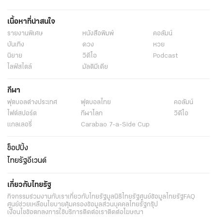
เนื้อหาที่น่าสนใจ
รายงานพิเศษ
หนังสือพิมพ์
คอลัมน์
บันเทิง
ดวง
หวย
นิยาย
วิดีโอ
Podcast
ไลฟ์สไตล์
มัลติมีเดีย
กีฬา
ฟุตบอลต่่างประเทศ
ฟุตบอลไทย
คอลัมน์
ไฟต์สปอร์ต
กีฬาโลก
วิดีโอ
แกลเลอรี่
Carabao 7-a-Side Cup
ช็อปปิ้ง
ไทยรัฐอีเวนต์
เกี่ยวกับไทยรัฐ
กิจกรรม
ร่วมงานกับเรา
เกี่ยวกับไทยรัฐ
มูลนิธิไทยรัฐ
ศูนย์ข้อมูลไทยรัฐ
FAQ
ศูนย์ช่วยเหลือ
นโยบายคุ้มครองข้อมูลส่วนบุคคลไทยรัฐกรุ๊ป
เงื่อนไขข้อตกลงการใช้บริการ
ติดต่อเรา
ติดต่อโฆษณา