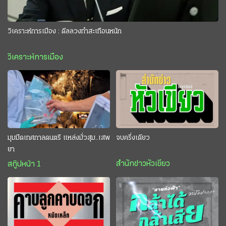
วิเคราะห์การเมือง : ดีลลวงทำสะเทือนหนัก
วิเคราะห์การเมือง
มุมมืดเทศกาลดนตรี แหล่งมั่วสุม..เสพ
จบครึ่งเดียว
ยา
สำนักข่าวหัวเขียว
สกู๊ปหน้า 1