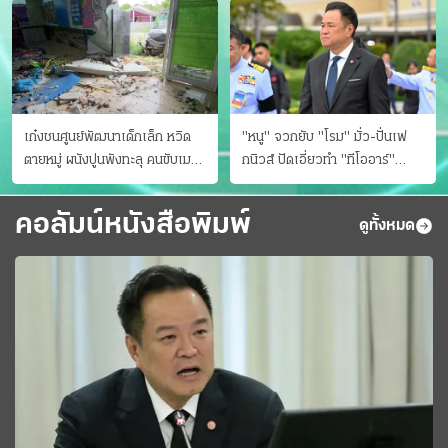
เก๋งชนศูนย์พัฒนาเด็กเล็ก หวิด
"หนู" จวกยับ "โรม" มั่ว-ปั่นเฟ
ตายหมู่ ผนังปูนพังทะลุ คนขับเมา
กนิวส์ ปัดเอี่ยวทํา "ทีโออาร์"
ยา
ต้นทางโกงสอบฉาว
คอลัมน์หนังสือพิมพ์
ดูทั้งหมด