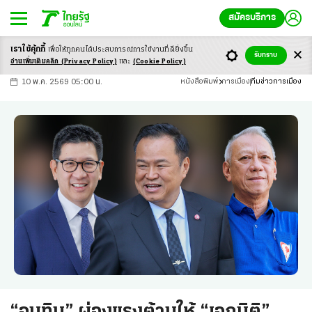
สมัครบริการ
เราใช้คุ้กกี้
เพื่อให้ทุกคนได้ประสบ
การณ์การใช้งานที่ดียิ่งขึ้น
+
ก
ก
-ก
รับทราบ
อ่านเพิ่มเติมคลิก
(Privacy Policy)
และ
(Cookie Policy)
10 พ.ค. 2569 05:00 น.
หนังสือพิมพ์
การเมือง
ทีมข่าวการเมือง
“อนุทิน” ผ่องแรงต้านให้ “เอกนิติ”