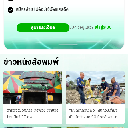
สมัครง่าย ไม่ต้องใช้บัตรเครดิต
ดูรายละเอียด
มีบัญชีอยู่แล้ว?
เข้าสู่ระบบ
ข่าวหนังสือพิมพ์
ตำรวจส่งอัยการ-สั่งฟ้อง เจ้าของ
"เต้ ดราก้อนไฟว์" หินถ่วงน้ำฆ่า
โรงเบียร์ 37 ศพ
ตัว นักร้องยุค 90 อืดเจ้าพระยา
แฟนหาตัววุ่น เครียดธุรกิจ!