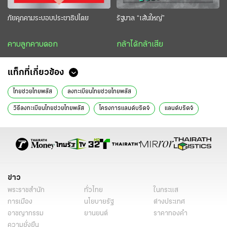
ภัยคุกคามระบอบประชาธิปไตย
รัฐบาล “เส้นใหญ่”
คาบลูกคาบดอก
กล้าได้กล้าเสีย
แท็กที่เกี่ยวข้อง
ไทยช่วยไทยพลัส
ลงทะเบียนไทยช่วยไทยพลัส
วิธีลงทะเบียนไทยช่วยไทยพลัส
โครงการแลนด์บริดจ์
แลนด์บริดจ์
Landbridge
แลนด์บริดจ์ภาคใต้
โครงการแลนด์บริดจ์ ล่าสุด
โครงการแลนด์บริดจ์ ชุมพร-ระนอง
พ.ร.ก.กู้เงิน 4 แสนล้าน
กู้เงิน 4 แสนล้าน
หนี้สาธารณะ
กักตุนน้ำมัน
ไอ้โม่งกักตุนน้ำมัน
อนุทิน ชาญวีรกูล
เอกนิติ นิติทัณฑ์ประภาศ
พิพัฒน์ รัชกิจประการ
ข่าว
พระราชสำนัก
ทั่วไทย
ในกระแส
นายกรัฐมนตรี
รมว.คลัง
รมว.คมนาคม
วิเคราะห์การเมือง
การเมือง
นโยบายรัฐ
ต่างประเทศ
วิเคราะห์การเมือง ไทยรัฐ
ทีมการเมือง
ข่าววันนี้
ไทยรัฐฉบับพิมพ์
อาชญากรรม
ยานยนต์
ราคาทองคำ
ความยั่งยืน