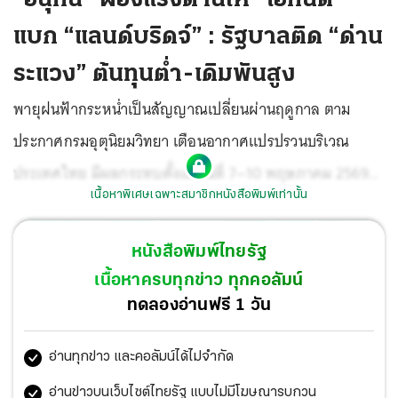
แบก “แลนด์บริดจ์” : รัฐบาลติด “ด่าน
ระแวง” ต้นทุนตํ่า-เดิมพันสูง
พายุฝนฟ้ากระหน่ำเป็นสัญญาณเปลี่ยนผ่านฤดูกาล ตาม
ประกาศกรมอุตุนิยมวิทยา เตือนอากาศแปรปรวนบริเวณ
ประเทศไทย มีผลกระทบตั้งแต่วันที่ 7—10 พฤษภาคม 2569
เนื้อหาพิเศษเฉพาะสมาชิกหนังสือพิมพ์เท่านั้น
ให้เฝ้าระวังฝนฟ้าคะนองเกือบทั่วทุกภูมิภาคของประเทศ บาง
พื้นที่เสี่ยงกับน้ำป่าไหลหลาก บางจุดน้ำรอระบายท่วมเมือง
หนังสือพิมพ์ไทยรัฐ
หลังจากนั้นอากาศจะคลายความร้อนลง เนื่องจากความกด
เนื้อหาครบทุกข่าว ทุกคอลัมน์
อากาศสูง มวลอากาศเย็นจากประเทศจีนจะแผ่ลงมาปกคลุม
ทดลองอ่านฟรี 1 วัน
ภาคเหนือ ภาคอีสาน และทะเลจีนใต้
อ่านทุกข่าว และคอลัมน์ได้ไม่จำกัด
อ่านข่าวบนเว็บไซต์ไทยรัฐ แบบไม่มีโฆษณารบกวน