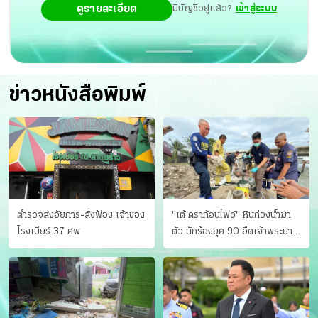
ดูรายละเอียด
มีบัญชีอยู่แล้ว?
เข้าสู่ระบบ
ข่าวหนังสือพิมพ์
ตำรวจส่งอัยการ-สั่งฟ้อง เจ้าของ
"เต้ ดราก้อนไฟว์" หินถ่วงน้ำฆ่า
โรงเบียร์ 37 ศพ
ตัว นักร้องยุค 90 อืดเจ้าพระยา
แฟนหาตัววุ่น เครียดธุรกิจ!