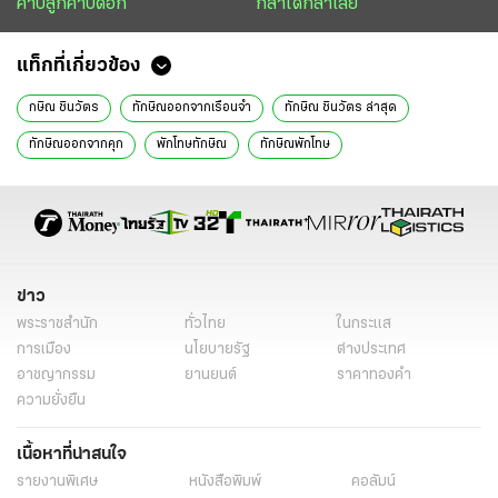
คาบลูกคาบดอก
กล้าได้กล้าเสีย
แท็กที่เกี่ยวข้อง
กษิณ ชินวัตร
ทักษิณออกจากเรือนจำ
ทักษิณ ชินวัตร ล่าสุด
ทักษิณออกจากคุก
พักโทษทักษิณ
ทักษิณพักโทษ
ทักษิณออกจากคุกวันไหน
ทักษิณติดคุกกี่ปี
คนเสื้อแดง
คปท.
แพทองธาร ชินวัตร
วรงค์ เดชกิจวิกรม
กรมราชทัณฑ์
กระทรวงยุติธรรม
เรือนจำคลองเปรม
สับรางวันอาทิตย์
ลิขิต จงสกุล
ข่าววันนี้
ไทยรัฐฉบับพิมพ์
ข่าว
พระราชสำนัก
ทั่วไทย
ในกระแส
การเมือง
นโยบายรัฐ
ต่างประเทศ
อาชญากรรม
ยานยนต์
ราคาทองคำ
ความยั่งยืน
เนื้อหาที่น่าสนใจ
รายงานพิเศษ
หนังสือพิมพ์
คอลัมน์