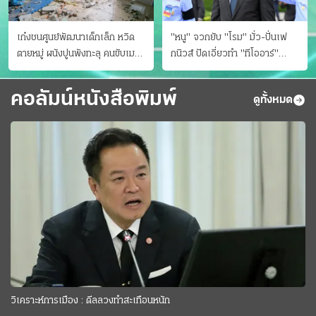
เก๋งชนศูนย์พัฒนาเด็กเล็ก หวิด
"หนู" จวกยับ "โรม" มั่ว-ปั่นเฟ
ตายหมู่ ผนังปูนพังทะลุ คนขับเมา
กนิวส์ ปัดเอี่ยวทํา "ทีโออาร์"
ยา
ต้นทางโกงสอบฉาว
คอลัมน์หนังสือพิมพ์
ดูทั้งหมด
วิเคราะห์การเมือง : ดีลลวงทำสะเทือนหนัก