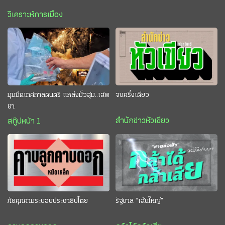
วิเคราะห์การเมือง
มุมมืดเทศกาลดนตรี แหล่งมั่วสุม..เสพ
จบครึ่งเดียว
ยา
สำนักข่าวหัวเขียว
สกู๊ปหน้า 1
ภัยคุกคามระบอบประชาธิปไตย
รัฐบาล “เส้นใหญ่”