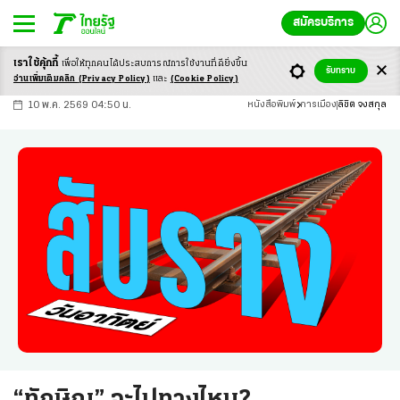
สมัครบริการ
เราใช้คุ้กกี้
เพื่อให้ทุกคนได้ประสบ
การณ์การใช้งานที่ดียิ่งขึ้น
+
ก
ก
-ก
รับทราบ
อ่านเพิ่มเติมคลิก
(Privacy Policy)
และ
(Cookie Policy)
10 พ.ค. 2569 04:50 น.
หนังสือพิมพ์
การเมือง
ลิขิต จงสกุล
“ทักษิณ” จะไปทางไหน?