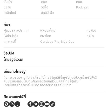
บันเทิง
ดวง
หวย
นิยาย
วิดีโอ
Podcast
ไลฟ์สไตล์
มัลติมีเดีย
กีฬา
ฟุตบอลต่่างประเทศ
ฟุตบอลไทย
คอลัมน์
ไฟต์สปอร์ต
กีฬาโลก
วิดีโอ
แกลเลอรี่
Carabao 7-a-Side Cup
ช็อปปิ้ง
ไทยรัฐอีเวนต์
เกี่ยวกับไทยรัฐ
กิจกรรม
ร่วมงานกับเรา
เกี่ยวกับไทยรัฐ
มูลนิธิไทยรัฐ
ศูนย์ข้อมูลไทยรัฐ
FAQ
ศูนย์ช่วยเหลือ
นโยบายคุ้มครองข้อมูลส่วนบุคคลไทยรัฐกรุ๊ป
เงื่อนไขข้อตกลงการใช้บริการ
ติดต่อเรา
ติดต่อโฆษณา
ติดตามเราได้ที่