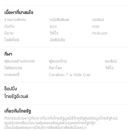
ทักษิณพักโทษ
ข่าววันนี้
ไทยรัฐฉบับพิมพ์
ข่าวหน้า1
เนื้อหาที่น่าสนใจ
รายงานพิเศษ
หนังสือพิมพ์
คอลัมน์
บันเทิง
ดวง
หวย
นิยาย
วิดีโอ
Podcast
ไลฟ์สไตล์
มัลติมีเดีย
กีฬา
ฟุตบอลต่่างประเทศ
ฟุตบอลไทย
คอลัมน์
ไฟต์สปอร์ต
กีฬาโลก
วิดีโอ
แกลเลอรี่
Carabao 7-a-Side Cup
ช็อปปิ้ง
ไทยรัฐอีเวนต์
เกี่ยวกับไทยรัฐ
กิจกรรม
ร่วมงานกับเรา
เกี่ยวกับไทยรัฐ
มูลนิธิไทยรัฐ
ศูนย์ข้อมูลไทยรัฐ
FAQ
ศูนย์ช่วยเหลือ
นโยบายคุ้มครองข้อมูลส่วนบุคคลไทยรัฐกรุ๊ป
เงื่อนไขข้อตกลงการใช้บริการ
ติดต่อเรา
ติดต่อโฆษณา