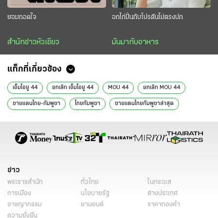
ยอมถอดใจ
อกไก่ปั่นกับโปรตีนไม่ตรงปก
สำนักข่าวหัวเขียว
มันมากับอาหาร
แท็กที่เกี่ยวข้อง
เอ็มโอยู 44
ยกเลิก เอ็มโอยู 44
MOU 44
ยกเลิก MOU 44
ชายแดนไทย-กัมพูชา
ไทยกัมพูชา
ชายแดนไทยกัมพูชาล่าสุด
ไทยกัมพูชา ล่าสุด
ไทยกัมพูชา วันนี้
สถานการณ์ชายแดนไทยกัมพูชา
ข่าวไทยกัมพูชา
อนุทิน ชาญวีรกูล
ฮุน มาเนต
โครงการแลนด์บริดจ์
แลนด์บริดจ์
Landbridge
แลนด์บริดจ์ภาคใต้
โครงการแลนด์บริดจ์ ล่าสุด
พ.ร.ก.กู้เงิน 4 แสนล้าน
ข่าว
พระราชสำนัก
ทั่วไทย
ในกระแส
กู้เงิน 4 แสนล้าน
หนี้สาธารณะ
เพดานหนี้สาธารณะ
การเมือง
นโยบายรัฐ
ต่างประเทศ
งบประมาณปี 2570
ทักษิณ ชินวัตร
ทักษิณออกจากเรือนจำ
อาชญากรรม
ยานยนต์
ราคาทองคำ
ความยั่งยืน
ทักษิณ ชินวัตร ล่าสุด
ทักษิณออกจากคุก
พักโทษทักษิณ