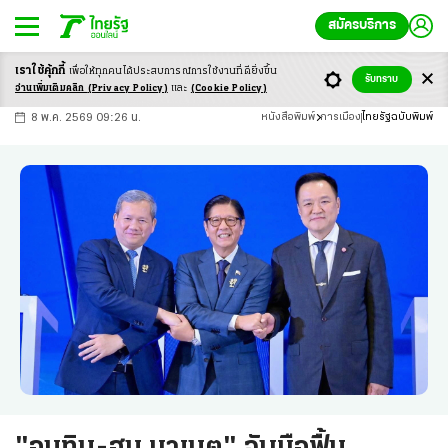
สมัครบริการ
เราใช้คุ้กกี้
เพื่อให้ทุกคนได้ประสบ
การณ์การใช้งานที่ดียิ่งขึ้น
+
ก
ก
-ก
รับทราบ
อ่านเพิ่มเติมคลิก
(Privacy Policy)
และ
(Cookie Policy)
8 พ.ค. 2569 09:26 น.
หนังสือพิมพ์
การเมือง
ไทยรัฐฉบับพิมพ์
"อนุทิน-ฮุน มาเนต" จับมือฟื้น