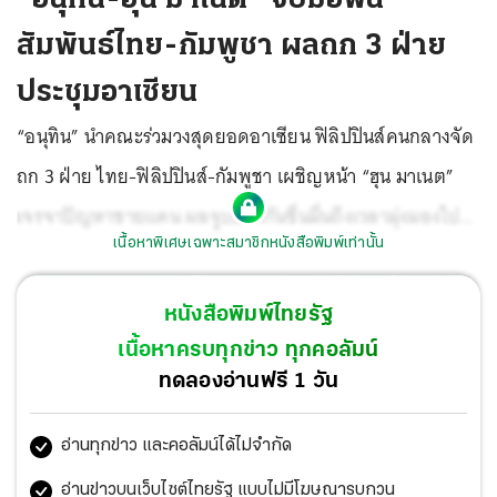
สัมพันธ์ไทย-กัมพูชา ผลถก 3 ฝ่าย
ประชุมอาเซียน
“อนุทิน” นำคณะร่วมวงสุดยอดอาเซียน ฟิลิปปินส์คนกลางจัด
ถก 3 ฝ่าย ไทย-ฟิลิปปินส์-กัมพูชา เผชิญหน้า “ฮุน มาเนต”
เจรจาปัญหาชายแดน ผลจูบปากกันชื่นมื่นถึงเวลามุ่งมองไป
เนื้อหาพิเศษเฉพาะสมาชิกหนังสือพิมพ์เท่านั้น
ข้างหน้า ปมพิพาททางบก-ทางทะเลค่อยๆแก้ไข ฟื้นสัมพันธ์
ทวิภาคี แซะ ปชป.เคยกู้เท่ากันเป๊ะ 4 แสนล้านทำไขสือ“อาม่า”
หนังสือพิมพ์ไทยรัฐ
กว้านซื้อที่ 500 ไร่ รอรับโชคแลนด์บริดจ์ มติปชน.ยกร่าง
เนื้อหาครบทุกข่าว ทุกคอลัมน์
คำร้องยื่นศาล รธน. ตีความ “จำเป็นเร่งด่วน” “ศิริกัญญา” ตั้ง
ทดลองอ่านฟรี 1 วัน
กระทู้เดือดตีเช็คเปล่า“ภราดร” ฉุนตั้งข้อหารุนแรงไป “สิงห์
อ่านทุกข่าว และคอลัมน์ได้ไม่จำกัด
น้ำเงิน” งัดกฎหมายล่อกลับ “ภูมิธรรม” “อิ๊งค์” ดีใจเยี่ยมพ่อ
ผ่านลูกกรงครั้งสุดท้าย รอรับพักโทษ 11 พ.ค.
อ่านข่าวบนเว็บไซต์ไทยรัฐ แบบไม่มีโฆษณารบกวน