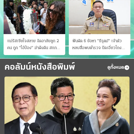
แม่รัสเซียใจสลาย จัดอาลัยลูก 2
ฟันผิด 6 ข้อหา "ธีรุตม์" เจ้าตัว
คน ถูก "ไอ้ป๋อง" ฆ่าฝังดิน สแกน
หลบสื่อพบตำรวจ ปัดเอี่ยวโกง
ไม่มีศพเพิ่ม
สอบท้องถิ่น จ่อบี้รํ่ารวยมากปกติ
คอลัมน์หนังสือพิมพ์
ดูทั้งหมด