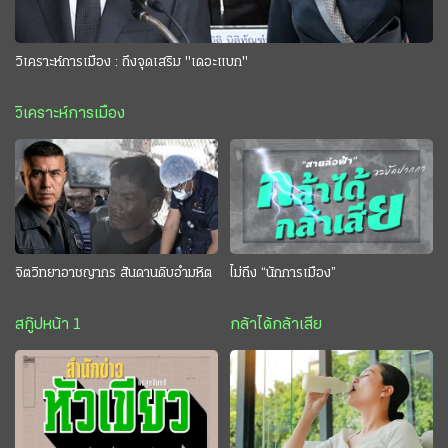
วิเคราะห์การเมือง : ถึงจุดเสริม "เดอะแบก"
วิเคราะห์การเมือง
จิตวิทยาอาชญากร สันดานดิบอำมหิต
ไม่ถึง “นักการเมือง”
สกู๊ปหน้า 1
กล้าได้กล้าเสีย