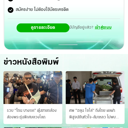
สมัครง่าย ไม่ต้องใช้บัตรเครดิต
ดูรายละเอียด
มีบัญชีอยู่แล้ว?
เข้าสู่ระบบ
ข่าวหนังสือพิมพ์
รวบ "โทน บางแค" ตุ๋นขายกล้อง
ศพ "ฮลุน โซโล่" ถึงไทย ผลผ่า
ส่องพระรุ่นพิเศษลวงโลก
พิสูจน์ยันหัวใจ-ล้มเหลว ไม่พบ
บาดแผล