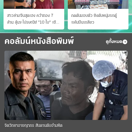
สาวล่ามจีนสุดเฮง คว้าทอง 7
กดดันมอบตัว ยิงดับหนุ่มรถตู้
ล้าน ลุ้นฯ ไปรษณีย์ "10 ใบ" เชียร์
แค้นปีนเกลียว
สเปนได้แชมป์
คอลัมน์หนังสือพิมพ์
ดูทั้งหมด
จิตวิทยาอาชญากร สันดานดิบอำมหิต