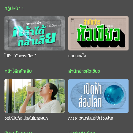
สกู๊ปหน้า 1
ไม่ถึง “นักการเมือง”
ยอมถอดใจ
กล้าได้กล้าเสีย
สำนักข่าวหัวเขียว
อกไก่ปั่นกับโปรตีนไม่ตรงปก
การจะเข้านาโตไม่ใช่เรื่องง่าย