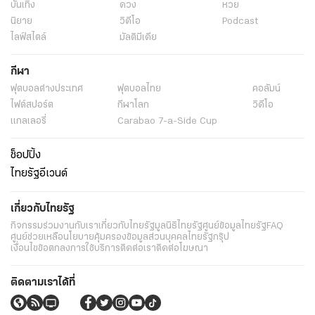
บันเทิง
ดวง
หวย
นิยาย
วิดีโอ
Podcast
ไลฟ์สไตล์
มัลติมีเดีย
กีฬา
ฟุตบอลต่่างประเทศ
ฟุตบอลไทย
คอลัมน์
ไฟต์สปอร์ต
กีฬาโลก
วิดีโอ
แกลเลอรี่
Carabao 7-a-Side Cup
ช็อปปิ้ง
ไทยรัฐอีเวนต์
เกี่ยวกับไทยรัฐ
กิจกรรม
ร่วมงานกับเรา
เกี่ยวกับไทยรัฐ
มูลนิธิไทยรัฐ
ศูนย์ข้อมูลไทยรัฐ
FAQ
ศูนย์ช่วยเหลือ
นโยบายคุ้มครองข้อมูลส่วนบุคคลไทยรัฐกรุ๊ป
เงื่อนไขข้อตกลงการใช้บริการ
ติดต่อเรา
ติดต่อโฆษณา
ติดตามเราได้ที่