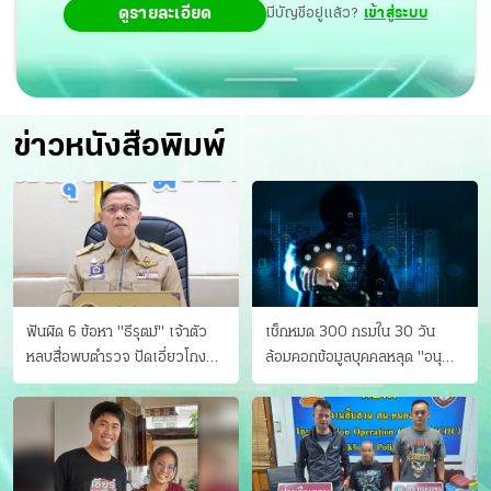
ดูรายละเอียด
มีบัญชีอยู่แล้ว?
เข้าสู่ระบบ
ข่าวหนังสือพิมพ์
ฟันผิด 6 ข้อหา "ธีรุตม์" เจ้าตัว
เช็กหมด 300 กรมใน 30 วัน
หลบสื่อพบตำรวจ ปัดเอี่ยวโกง
ล้อมคอกข้อมูลบุคคลหลุด "อนุ
สอบท้องถิ่น จ่อบี้รํ่ารวยมากปกติ
ดิษฐ์" ขยี้ภัยระดับชาติ