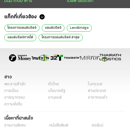
มันมากับอาหาร
เปิดฟ้าส่องโลก
แท็กที่เกี่ยวข้อง
โครงการแลนด์บริดจ์
แลนด์บริดจ์
Landbridge
แลนด์บริดจ์ภาคใต้
โครงการแลนด์บริดจ์ ล่าสุด
โครงการแลนด์บริดจ์ ชุมพร-ระนอง
โครงการแลนด์บริดจ์คือ
Landbridge คือ
โครงการแลนด์บริดจ์ 2569
โครงการแลนด์บริดจ์ สรุป
เศรษฐกิจไทย
กล้าได้กล้าเสีย
สายล่อฟ้า
ข่าววันนี้
ไทยรัฐฉบับพิมพ์
ข่าว
พระราชสำนัก
ทั่วไทย
ในกระแส
การเมือง
นโยบายรัฐ
ต่างประเทศ
อาชญากรรม
ยานยนต์
ราคาทองคำ
ความยั่งยืน
เนื้อหาที่น่าสนใจ
รายงานพิเศษ
หนังสือพิมพ์
คอลัมน์