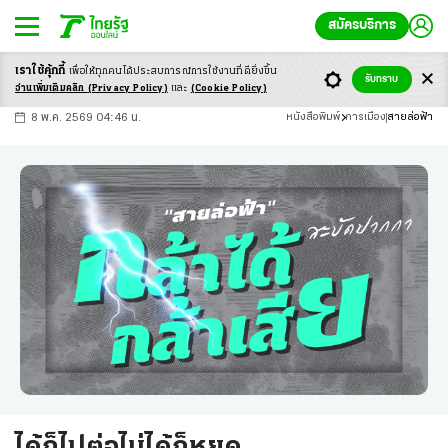
สมัครบริการ
เราใช้คุ้กกี้
เพื่อให้ทุกคนได้ประสบ
การณ์การใช้งานที่ดียิ่งขึ้น
+
ก
ก
-ก
รับทราบ
อ่านเพิ่มเติมคลิก
(Privacy Policy)
และ
(Cookie Policy)
8 พ.ค. 2569 04:46 น.
หนังสือพิมพ์
การเมือง
สายล่อฟ้า
ได้ก็ไปต่อไม่ได้ก็หยุด