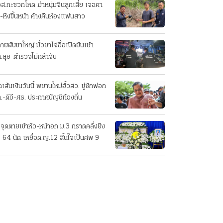
ส.กะซวกโหด ฆ่าหนุ่มจีนลูกเสี่ย เจอคา
-หึงขึ้นหน้า ค้างคืนห้องแฟนสาว
ายผับขาใหญ่ มั่วยาโจ๋อื้อเปิดยันเช้า
.ลุย-ตำรวจไม่กล้าจับ
เส้นเงินวันนี้ พยานใหม่ฮั้วสว. ขู่ซักฟอก
.-ดีอี-ศธ. ประกาศบัญชีท้องถิ่น
งจุดตายเข้าหัว-หน้าอก ม.3 กราดคลั่งยิง
ง 64 นัด เหยื่อด.ญ.12 สิ้นใจเป็นศพ 9