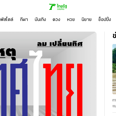
ลฟ์สไตล์
กีฬา
บันเทิง
ดวง
หวย
นิยาย
ช็อปปิ้ง
ข
ภา
แม