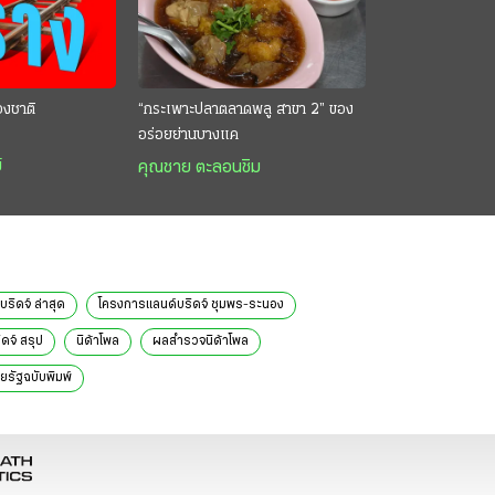
องชาติ
“กระเพาะปลาตลาดพลู สาขา 2” ของ
อร่อยย่านบางแค
์
คุณชาย ตะลอนชิม
ริดจ์ ล่าสุด
โครงการแลนด์บริดจ์ ชุมพร-ระนอง
ดจ์ สรุป
นิด้าโพล
ผลสำรวจนิด้าโพล
ยรัฐฉบับพิมพ์