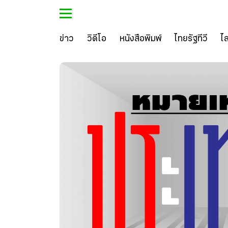
ข่าว
วิดีโอ
หนังสือพิมพ์
ไทยรัฐทีวี
ไ