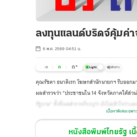
ลงทุนแลนด์บริดจ์คุ้มค่า
6 พ.ค. 2569 04:51 น.
+
ก
ก
-ก
ฟังข่าว
Light
คุณรัชดา ธนาดิเรก โฆษกสำนักนายกฯ รีบออกมาขาน
ผลสำรวจว่า “ประชาชนใน 14 จังหวัดภาคใต้ส่วน
รัฐบาล” ทั้งที่ผลสำรวจก็ระบุว่า ยังไม่เข้าใจว
เนื้อหาพิเศษเฉพาะ
ว่า นายกฯได้กำชับให้ทุกหน่วยงานที่เกี่ยวข้อง เร
หนังสือพิมพ์ไทยรัฐ
เนื