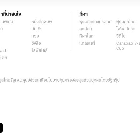
หาที่น่าสนใจ
กีฬา
านพิเศษ
หนังสือพิมพ์
ฟุตบอลต่่างประเทศ
ฟุตบอลไทย
น์
บันเทิง
คอลัมน์
ไฟต์สปอร์ต
หวย
กีฬาโลก
วิดีโอ
วิดีโอ
แกลเลอรี่
Carabao 7-
Cup
ast
ไลฟ์สไตล์
ีเดีย
มูลไทยรัฐ
FAQ
ศูนย์ช่วยเหลือ
นโยบายคุ้มครองข้อมูลส่วนบุคคลไทยรัฐกรุ๊ป