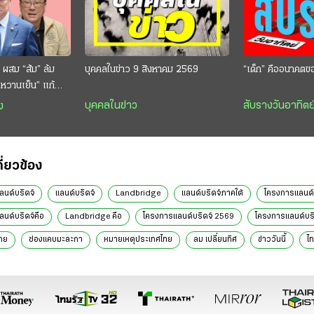
 ผสม “ส้ม” ล้ม
บุคคลในข่าว 9 สิงหาคม 2569
“เด็ก” คืออนาคตข
 “หวานเย็น” แก้
กตีกินสบาย
บุคคลในข่าว
สับรางวันอาทิตย
ง
กี่ยวข้อง
นด์บริดจ์
แลนด์บริดจ์
Landbridge
แลนด์บริดจ์ภาคใต้
โครงการแลนด์บ
นด์บริดจ์คือ
Landbridge คือ
โครงการแลนด์บริดจ์ 2569
โครงการแลนด์บริ
ทย
ช่องแคบมะละกา
หมายเหตุประเทศไทย
ลม เปลี่ยนทิศ
ข่าววันนี้
ไท