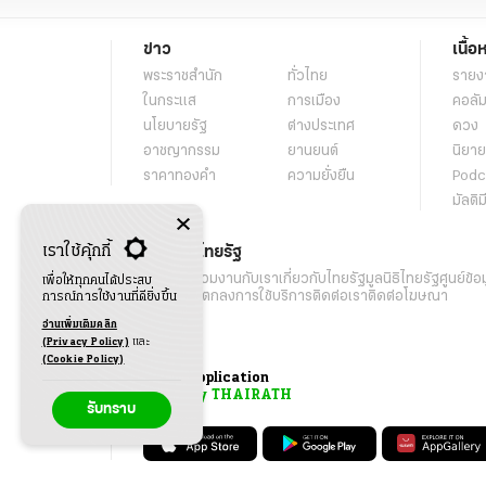
ข่าว
เนื้อ
พระราชสำนัก
ทั่วไทย
รายง
ในกระแส
การเมือง
คอลัม
นโยบายรัฐ
ต่างประเทศ
ดวง
อาชญากรรม
ยานยนต์
นิยาย
ราคาทองคำ
ความยั่งยืน
Podc
มัลติม
เราใช้คุ้กกี้
เกี่ยวกับไทยรัฐ
กิจกรรม
ร่วมงานกับเรา
เกี่ยวกับไทยรัฐ
มูลนิธิไทยรัฐ
ศูนย์ข้อ
เพื่อให้ทุกคนได้ประสบ
เงื่อนไขข้อตกลงการใช้บริการ
ติดต่อเรา
ติดต่อโฆษณา
การณ์การใช้งานที่ดียิ่งขึ้น
อ่านเพิ่มเติมคลิก
(Privacy Policy)
และ
(Cookie Policy)
Application
My THAIRATH
รับทราบ