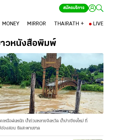
สมัครบริการ
MONEY
MIRROR
THAIRATH +
LIVE
่าวหนังสือพิมพ์
คเหนือฝนหนัก น้ำท่วมหลายจังหวัด นํ้าบ่าเชียงใหม่ ที่
่ฮ่องสอน ซัดสะพานขาด