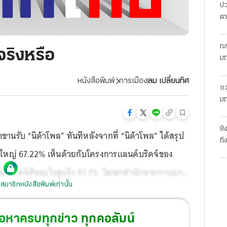
ปว
ตา
ทล
จริงหรือ
มท
หนังสือพิมพ์
การเมือง
ลม เปลี่ยนทิศ
แฉ
มท
ยิ
รับ “นิด้าโพล” ทันทีหลังจากที่ “นิด้าโพล” ได้สรุป
ถึ
ใหญ่ 67.22% เห็นด้วยกับโครงการแลนด์บริดจ์ของ
่าแลนด์บริดจ์คืออะไรสูงถึง 81.1% โฆษกสำนักนายกฯบอก
สมาชิกหนังสือพิมพ์เท่านั้น
่งสร้างความเข้าใจ
้อหาครบทุกข่าว ทุกคอลัมน์