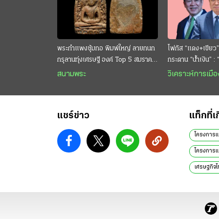
พระกำแพงซุ้มกอ พิมพ์ใหญ่ ลายกนก
โฟกัส “แดง+เขียว”
กรุลานทุ่งเศรษฐี องค์ Top 5 สมราคา
กระดาน “นํ้าเงิน” :
หลักสิบล้าน
กระหาย “อนุทิน” ดั
สนามพระ
วิเคราะห์การเมือ
แชร์ข่าว
แท็กที่เ
โครงการแล
โครงการแล
เศรษฐกิจไ