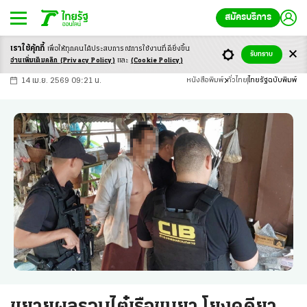
สมัครบริการ
เราใช้คุ้กกี้
เพื่อให้ทุกคนได้ประสบ
การณ์การใช้งานที่ดียิ่งขึ้น
+
ก
ก
-ก
รับทราบ
อ่านเพิ่มเติมคลิก
(Privacy Policy)
และ
(Cookie Policy)
14 เม.ย. 2569 09:21 น.
หนังสือพิมพ์
ทั่วไทย
ไทยรัฐฉบับพิมพ์
ขยายผลรวบไต๋เรือขนยา โยงคดียา