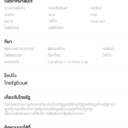
เนื้อหาที่น่าสนใจ
รายงานพิเศษ
หนังสือพิมพ์
คอลัมน์
บันเทิง
ดวง
หวย
นิยาย
วิดีโอ
Podcast
ไลฟ์สไตล์
มัลติมีเดีย
กีฬา
ฟุตบอลต่่างประเทศ
ฟุตบอลไทย
คอลัมน์
ไฟต์สปอร์ต
กีฬาโลก
วิดีโอ
แกลเลอรี่
Carabao 7-a-Side Cup
ช็อปปิ้ง
ไทยรัฐอีเวนต์
เกี่ยวกับไทยรัฐ
กิจกรรม
ร่วมงานกับเรา
เกี่ยวกับไทยรัฐ
มูลนิธิไทยรัฐ
ศูนย์ข้อมูลไทยรัฐ
FAQ
ศูนย์ช่วยเหลือ
นโยบายคุ้มครองข้อมูลส่วนบุคคลไทยรัฐกรุ๊ป
เงื่อนไขข้อตกลงการใช้บริการ
ติดต่อเรา
ติดต่อโฆษณา
ติดตามเราได้ที่