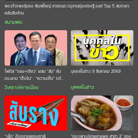
พระกำแพงซุ้มกอ พิมพ์ใหญ่ ลายกนก กรุลานทุ่งเศรษฐี องค์ Top 5 สมราคา
หลักสิบล้าน
สนามพระ
โฟกัส “แดง+เขียว” ผสม “ส้ม” ล้ม
บุคคลในข่าว 9 สิงหาคม 2569
กระดาน “นํ้าเงิน” : “หวานเย็น” แก้
กระหาย “อนุทิน” ดักตีกินสบาย
บุคคลในข่าว
วิเคราะห์การเมือง
“เด็ก” คืออนาคตของชาติ
“กระเพาะปลาตลาดพลู สาขา 2” ของ