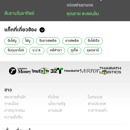
อร่อยย่านบางแค
สับรางวันอาทิตย์
คุณชาย ตะลอนชิม
แท็กที่เกี่ยวข้อง
จับไต๋นู
ไต๋นู
จับยาเสพติด
ยาเสพติด
จับไต๋เรือ
จับกุมยาไอซ์
ป.ป.ส.
คดีค้ายา
ภูเก็ต
อุดรธานี
จับยาเสพติด ล่าสุด
จับไต๋นู ค้ายา
ข่าววันนี้
ไทยรัฐฉบับพิมพ์
ข่าวหน้า1
ข่าว
พระราชสำนัก
ทั่วไทย
ในกระแส
การเมือง
นโยบายรัฐ
ต่างประเทศ
อาชญากรรม
ยานยนต์
ราคาทองคำ
ความยั่งยืน