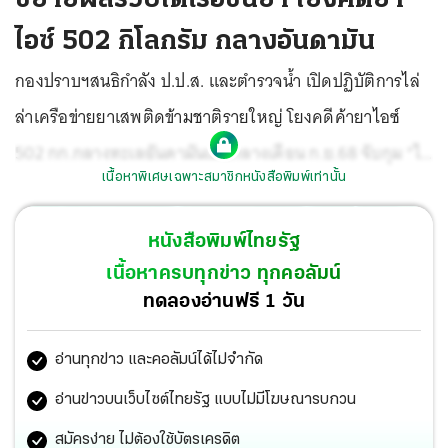
ไอซ์ 502 กิโลกรัม กลางอันดามัน
กองปราบฯสนธิกำลัง ป.ป.ส. และตำรวจน้ำ เปิดปฏิบัติการไล่
ล่าเครือข่ายยาเสพติดข้ามชาติรายใหญ่ โยงคดีค้ายาไอซ์
502 กก.กลางทะเลอันดามันเมื่อกลางเดือน ก.ย.68 จับกุม “ไต๋
เนื้อหาพิเศษเฉพาะสมาชิกหนังสือพิมพ์เท่านั้น
นู” ผู้สั่งการรายสำคัญ และพวกอีก 2 ราย ดูแลการเงิน-ขนส่ง
หลังกระจายกำลังจับกุมในพื้นที่ 3 จังหวัด สอบสวนทั้งหมดยัง
หนังสือพิมพ์ไทยรัฐ
ปากแข็งให้การปฏิเสธ
เนื้อหาครบทุกข่าว ทุกคอลัมน์
ทดลองอ่านฟรี 1 วัน
อ่านทุกข่าว และคอลัมน์ได้ไม่จำกัด
อ่านข่าวบนเว็บไซต์ไทยรัฐ แบบไม่มีโฆษณารบกวน
สมัครง่าย ไม่ต้องใช้บัตรเครดิต