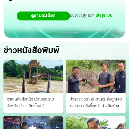
ดูรายละเอียด
มีบัญชีอยู่แล้ว?
เข้าสู่ระบบ
ข่าวหนังสือพิมพ์
ภาคเหนือฝนหนัก น้ำท่วมหลาย
ปวส.กะซวกโหด ฆ่าหนุ่มจีนลูกเสี่ย
จังหวัด นํ้าบ่าเชียงใหม่ ที่
เจอคาตา-หึงขึ้นหน้า ค้างคืนห้อง
แม่ฮ่องสอน ซัดสะพานขาด
แฟนสาว