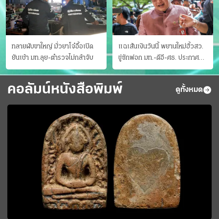
ทลายผับขาใหญ่ มั่วยาโจ๋อื้อเปิด
แฉเส้นเงินวันนี้ พยานใหม่ฮั้วสว.
ยันเช้า มท.ลุย-ตำรวจไม่กล้าจับ
ขู่ซักฟอก มท.-ดีอี-ศธ. ประกาศ
บัญชีท้องถิ่น
คอลัมน์หนังสือพิมพ์
ดูทั้งหมด