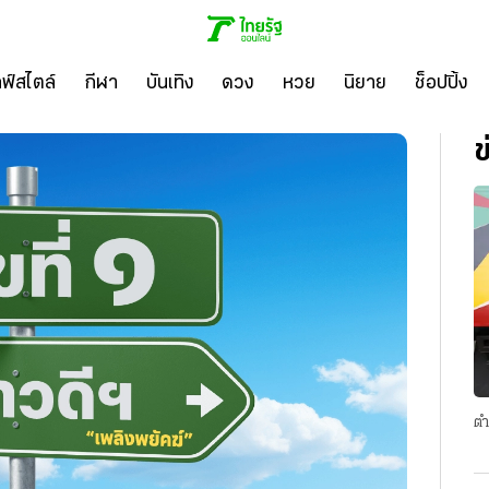
ลฟ์สไตล์
กีฬา
บันเทิง
ดวง
หวย
นิยาย
ช็อปปิ้ง
ข
ตำ