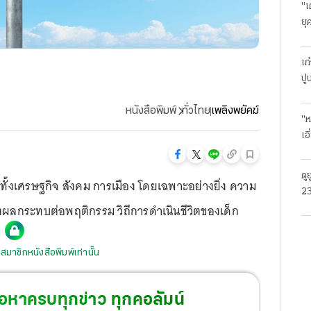
"เ
ยุ
ธุ
เก
ปู
หนังสือพิมพ์
ทั่วไทย
เพลิงพยัคฆ์
"ห
เอ
ดู
้งเศรษฐกิจ สังคม การเมือง โดยเฉพาะอย่างยิ่ง ความ
23
งผลกระทบต่อพฤติกรรม วิถีการดำเนินชีวิตของเด็ก
โร
สมาชิกหนังสือพิมพ์เท่านั้น
้อหาครบทุกข่าว ทุกคอลัมน์