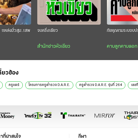
แหล่งมั่วสุม..เสพ
จบครึ่งเดียว
ภัยคุกคามระบอบป
สำนักข่าวหัวเขียว
คาบลูกคาบดอก
กี่ยวข้อง
ครูแดร์
โครงการครูตำรวจ D.A.R.E.
ครูตำรวจ D.A.R.E. รุ่นที่ 264
เลขท
หาที่น่าสนใจ
กีฬา