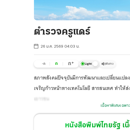
ตำรวจครูแดร์
26 ม.ค. 2569 04:03 น.
+
ก
ก
-ก
ฟังข่าว
Light
สภาพสังคมปัจจุบันมีการพัฒนาและเปลี่ยนแปลงทั
เจริญก้าวหน้าทางเทคโนโลยี สารสนเทศ ทำให้ส่
เยาวชน
เนื้อหาพิเศษเฉพาะ
หนังสือพิมพ์ไทยรัฐ
เนื