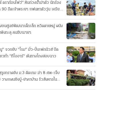
ต้ ดราก้อนไฟว์" หินถ่วงน้ำฆ่าตัว นักร้อง
ค 90 อืดเจ้าพระยา แฟนหาตัววุ่น เครียด
รกิจ!
๋งชนศูนย์พัฒนาเด็กเล็ก หวิดตายหมู่ ผนัง
นพังทะลุ คนขับเมายา
นู" จวกยับ "โรม" มั่ว-ปั่นเฟกนิวส์ ปัด
ี่ยวทํา "ทีโออาร์" ต้นทางโกงสอบฉาว
ยูทูบกราดยิง ม.3 ติดเกม ฆ่า 8 ศพ-เจ็บ
 วางแผนยิงปู่-ย่าคาบ้าน รัวสังหารใน
งเรียนทีละคน