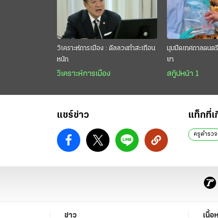
วิเคราะห์การเมือง : ดีลลวงทำสะเทือน
มุมมืดเทศกาลดนตรี 
หนัก
ยา
วิเคราะห์การเมือง
สกู๊ปหน้า 1
แชร์ข่าว
แท็กที่เ
ครูตำรวจ
ข่าว
เนื้อ