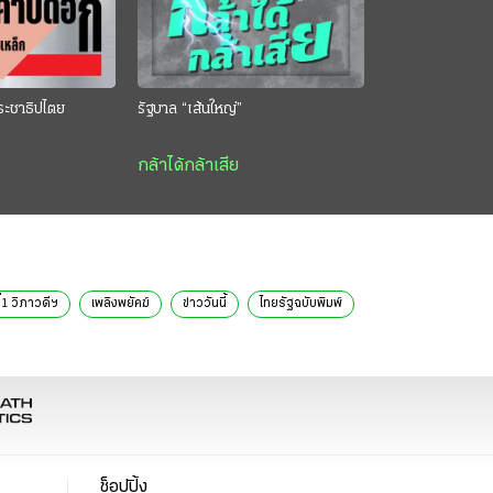
ระชาธิปไตย
รัฐบาล “เส้นใหญ่”
กล้าได้กล้าเสีย
ี่1 วิภาวดีฯ
เพลิงพยัคฆ์
ข่าววันนี้
ไทยรัฐฉบับพิมพ์
ช็อปปิ้ง