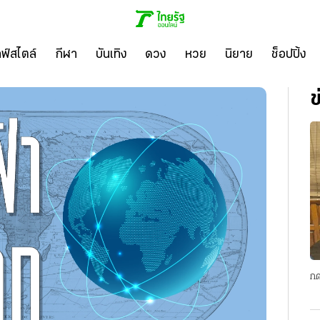
ลฟ์สไตล์
กีฬา
บันเทิง
ดวง
หวย
นิยาย
ช็อปปิ้ง
ข
กด