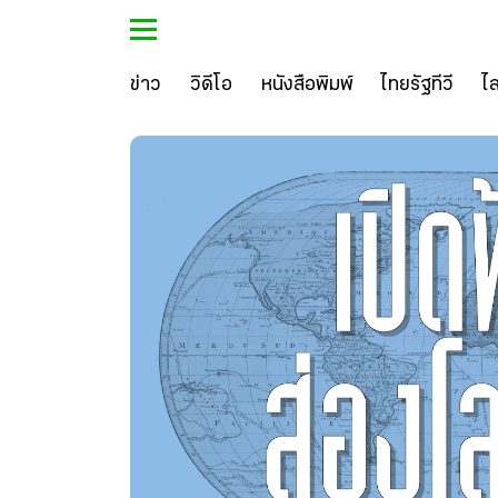
ข่าว
วิดีโอ
หนังสือพิมพ์
ไทยรัฐทีวี
ไ