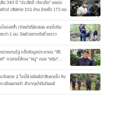
ดสิน 343 ปี "ประสิทธิ์ เจียวก๊ก" หลอก
ยทัวร์ เสียหาย 102 ล้าน มีเหยื่อ 173 คน
ือโคร่งขย้ำ เจ้าหน้าที่ดับสลด ลากไปกิน
ลกว่า 1 กม. ปิดห้วยขาแข้งชั่วคราว
หน่วยงานรัฐ แฮ็กข้อมูลประชาชน "สิริ
ศ์" แฉลากไส้เอง "หนู" กอด "หนิม"
บลือ
อมจับตาย 2 โจรใต้ หนีคดีฆ่าสืบตากใบ ยิง
ทะเดือดคาขนำ สำราญนำทีมปิดคดี