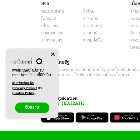
ข่าว
เนื้อ
พระราชสำนัก
ทั่วไทย
รายง
ในกระแส
การเมือง
คอลัม
นโยบายรัฐ
ต่างประเทศ
ดวง
อาชญากรรม
ยานยนต์
นิยาย
ราคาทองคำ
ความยั่งยืน
Podc
มัลติม
เราใช้คุ้กกี้
เกี่ยวกับไทยรัฐ
กิจกรรม
ร่วมงานกับเรา
เกี่ยวกับไทยรัฐ
มูลนิธิไทยรัฐ
ศูนย์ข้อ
เพื่อให้ทุกคนได้ประสบ
เงื่อนไขข้อตกลงการใช้บริการ
ติดต่อเรา
ติดต่อโฆษณา
การณ์การใช้งานที่ดียิ่งขึ้น
อ่านเพิ่มเติมคลิก
(Privacy Policy)
และ
(Cookie Policy)
Application
My THAIRATH
รับทราบ