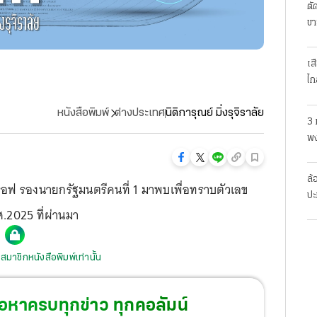
ตั
ขา
เส
ไก
หนังสือพิมพ์
ต่างประเทศ
นิติการุณย์ มิ่งรุจิราลัย
3 
พง
สย
ล้
อฟ รองนายกรัฐมนตรีคนที่ 1 มาพบเพื่อทราบตัวเลข
ปะ
.2025 ที่ผ่านมา
สมาชิกหนังสือพิมพ์เท่านั้น
้อหาครบทุกข่าว ทุกคอลัมน์