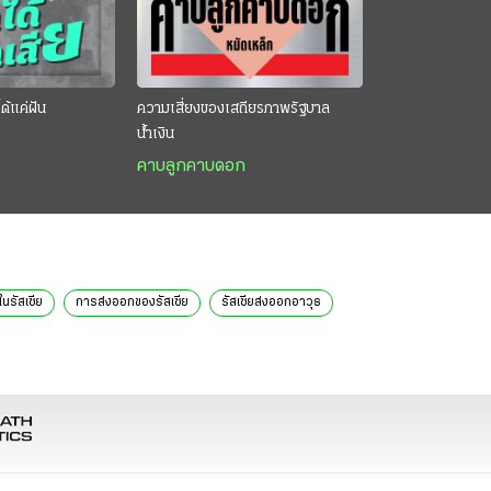
ด้แค่ฝัน
ความเสี่ยงของเสถียรภาพรัฐบาล
น้ำเงิน
คาบลูกคาบดอก
นรัสเซีย
การส่งออกของรัสเซีย
รัสเซียส่งออกอาวุธ