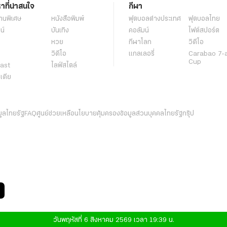
หาที่น่าสนใจ
กีฬา
านพิเศษ
หนังสือพิมพ์
ฟุตบอลต่่างประเทศ
ฟุตบอลไทย
น์
บันเทิง
คอลัมน์
ไฟต์สปอร์ต
หวย
กีฬาโลก
วิดีโอ
วิดีโอ
แกลเลอรี่
Carabao 7-
Cup
ast
ไลฟ์สไตล์
ีเดีย
มูลไทยรัฐ
FAQ
ศูนย์ช่วยเหลือ
นโยบายคุ้มครองข้อมูลส่วนบุคคลไทยรัฐกรุ๊ป
วันพฤหัสที่ 6 สิงหาคม 2569 เวลา 19:39 น.