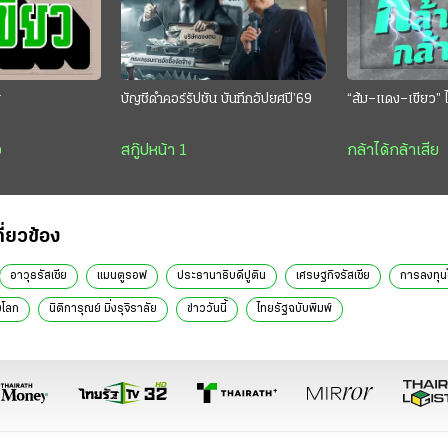
ย
บัญชีดำคอร์รัปชัน บันทึกอัปยศปี’69
“ส้ม–แดง–เขียว” ไ
ว
สกู๊ปหน้า 1
กล้าได้กล้าเสีย
กี่ยวข้อง
อาวุธรัสเซีย
แมนตูรอฟ
ประธานาธิบดีปูติน
เศรษฐกิจรัสเซีย
การลงทุนใ
งโลก
นิติการุณย์ มิ่งรุจิราลัย
ข่าววันนี้
ไทยรัฐฉบับพิมพ์