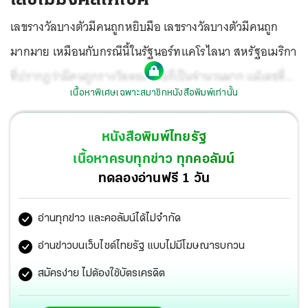
เลขรางวัลบางตัวมีคนถูกหยิบมือ เลขรางวัลบางตัวมีคนถูก
มากมาย เหมือนกับกรณีนี้ในรัฐนอร์ทแคโรไลนา สหรัฐอเมริกา
ที่ปรากฏว่ามีคนถูกรางวัลลอตเตอรี่เป็นจำนวนมาก แม้เลขที่
เนื้อหาพิเศษเฉพาะสมาชิกหนังสือพิมพ์เท่านั้น
ออกจะเป็น “อันลักกี้” เลขไม่มงคลตามความเชื่อของชาวตะวัน
ตก
หนังสือพิมพ์ไทยรัฐ
เนื้อหาครบทุกข่าว ทุกคอลัมน์
ทดลองอ่านฟรี 1 วัน
อ่านทุกข่าว และคอลัมน์ได้ไม่จำกัด
อ่านข่าวบนเว็บไซต์ไทยรัฐ แบบไม่มีโฆษณารบกวน
สมัครง่าย ไม่ต้องใช้บัตรเครดิต