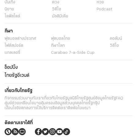
บันเทิง
ดวง
หวย
นิยาย
วิดีโอ
Podcast
ไลฟ์สไตล์
มัลติมีเดีย
กีฬา
ฟุตบอลต่่างประเทศ
ฟุตบอลไทย
คอลัมน์
ไฟต์สปอร์ต
กีฬาโลก
วิดีโอ
แกลเลอรี่
Carabao 7-a-Side Cup
ช็อปปิ้ง
ไทยรัฐอีเวนต์
เกี่ยวกับไทยรัฐ
กิจกรรม
ร่วมงานกับเรา
เกี่ยวกับไทยรัฐ
มูลนิธิไทยรัฐ
ศูนย์ข้อมูลไทยรัฐ
FAQ
ศูนย์ช่วยเหลือ
นโยบายคุ้มครองข้อมูลส่วนบุคคลไทยรัฐกรุ๊ป
เงื่อนไขข้อตกลงการใช้บริการ
ติดต่อเรา
ติดต่อโฆษณา
ติดตามเราได้ที่