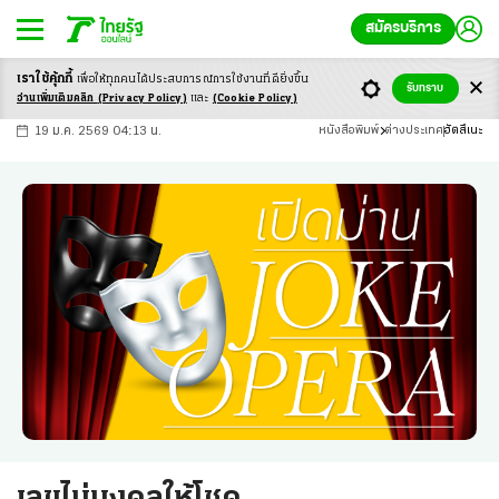
สมัครบริการ
เราใช้คุ้กกี้
เพื่อให้ทุกคนได้ประสบ
การณ์การใช้งานที่ดียิ่งขึ้น
+
ก
ก
-ก
รับทราบ
อ่านเพิ่มเติมคลิก
(Privacy Policy)
และ
(Cookie Policy)
19 ม.ค. 2569 04:13 น.
หนังสือพิมพ์
ต่างประเทศ
ฮัตสึเนะ
เลขไม่มงคลให้โชค