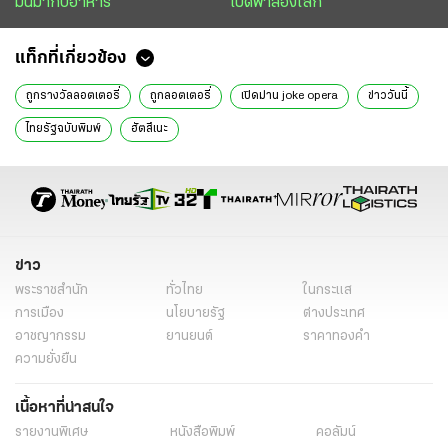
มันมากับอาหาร
เปิดฟ้าส่องโลก
แท็กที่เกี่ยวข้อง
ถูกรางวัลลอตเตอรี่
ถูกลอตเตอรี่
เปิดม่าน joke opera
ข่าววันนี้
ไทยรัฐฉบับพิมพ์
ฮัตสึเนะ
ข่าว
พระราชสำนัก
ทั่วไทย
ในกระแส
การเมือง
นโยบายรัฐ
ต่างประเทศ
อาชญากรรม
ยานยนต์
ราคาทองคำ
ความยั่งยืน
เนื้อหาที่น่าสนใจ
รายงานพิเศษ
หนังสือพิมพ์
คอลัมน์