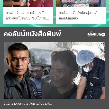
สาวล่ามจีนสุดเฮง คว้าทอง 7
กดดันมอบตัว ยิงดับหนุ่มรถตู้
ล้าน ลุ้นฯ ไปรษณีย์ "10 ใบ" เชียร์
แค้นปีนเกลียว
สเปนได้แชมป์
คอลัมน์หนังสือพิมพ์
ดูทั้งหมด
จิตวิทยาอาชญากร สันดานดิบอำมหิต