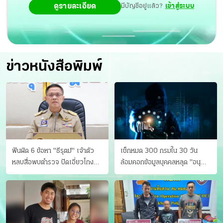
ดูรายละเอียด
มีบัญชีอยู่แล้ว?
เข้าสู่ระบบ
ข่าวหนังสือพิมพ์
ฟันผิด 6 ข้อหา "ธีรุตม์" เจ้าตัว
เช็กหมด 300 กรมใน 30 วัน
หลบสื่อพบตำรวจ ปัดเอี่ยวโกง
ล้อมคอกข้อมูลบุคคลหลุด "อนุ
สอบท้องถิ่น จ่อบี้รํ่ารวยมากปกติ
ดิษฐ์" ขยี้ภัยระดับชาติ