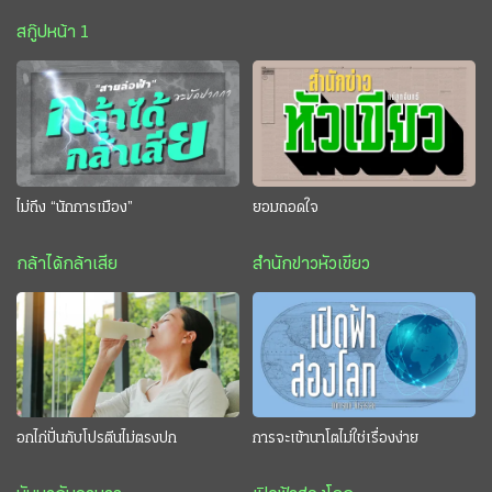
สกู๊ปหน้า 1
ไม่ถึง “นักการเมือง”
ยอมถอดใจ
กล้าได้กล้าเสีย
สำนักข่าวหัวเขียว
อกไก่ปั่นกับโปรตีนไม่ตรงปก
การจะเข้านาโตไม่ใช่เรื่องง่าย