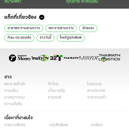
สนามพระ
คุณชาย ตะลอนชิม
แท็กที่เกี่ยวข้อง
ชะตาพระรามตามกวาง
พระรามตามกวาง
ชักธงรบ
กิเลน ประลองเชิง
ข่าววันนี้
ไทยรัฐฉบับพิมพ์
ข่าว
พระราชสำนัก
ทั่วไทย
ในกระแส
การเมือง
นโยบายรัฐ
ต่างประเทศ
อาชญากรรม
ยานยนต์
ราคาทองคำ
ความยั่งยืน
เนื้อหาที่น่าสนใจ
รายงานพิเศษ
หนังสือพิมพ์
คอลัมน์