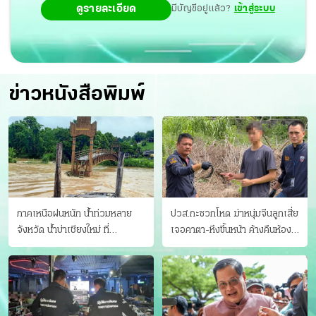
ดูรายละเอียด
มีบัญชีอยู่แล้ว?
เข้าสู่ระบบ
ข่าวหนังสือพิมพ์
ภาคเหนือฝนหนัก น้ำท่วมหลาย
ปวส.กะซวกโหด ฆ่าหนุ่มจีนลูกเสี่ย
จังหวัด นํ้าบ่าเชียงใหม่ ที่
เจอคาตา-หึงขึ้นหน้า ค้างคืนห้อง
แม่ฮ่องสอน ซัดสะพานขาด
แฟนสาว