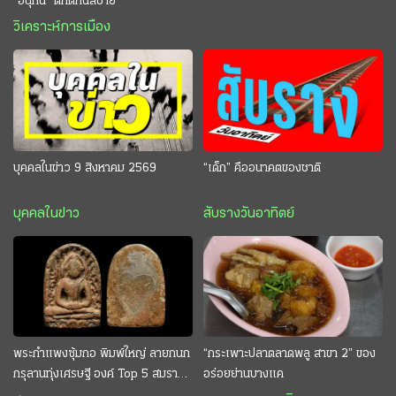
“อนุทิน” ดักตีกินสบาย
วิเคราะห์การเมือง
บุคคลในข่าว 9 สิงหาคม 2569
“เด็ก” คืออนาคตของชาติ
บุคคลในข่าว
สับรางวันอาทิตย์
พระกำแพงซุ้มกอ พิมพ์ใหญ่ ลายกนก
“กระเพาะปลาตลาดพลู สาขา 2” ของ
กรุลานทุ่งเศรษฐี องค์ Top 5 สมราคา
อร่อยย่านบางแค
หลักสิบล้าน