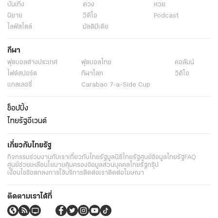
บันเทิง
ดวง
หวย
นิยาย
วิดีโอ
Podcast
ไลฟ์สไตล์
มัลติมีเดีย
กีฬา
ฟุตบอลต่่างประเทศ
ฟุตบอลไทย
คอลัมน์
ไฟต์สปอร์ต
กีฬาโลก
วิดีโอ
แกลเลอรี่
Carabao 7-a-Side Cup
ช็อปปิ้ง
ไทยรัฐอีเวนต์
เกี่ยวกับไทยรัฐ
กิจกรรม
ร่วมงานกับเรา
เกี่ยวกับไทยรัฐ
มูลนิธิไทยรัฐ
ศูนย์ข้อมูลไทยรัฐ
FAQ
ศูนย์ช่วยเหลือ
นโยบายคุ้มครองข้อมูลส่วนบุคคลไทยรัฐกรุ๊ป
เงื่อนไขข้อตกลงการใช้บริการ
ติดต่อเรา
ติดต่อโฆษณา
ติดตามเราได้ที่