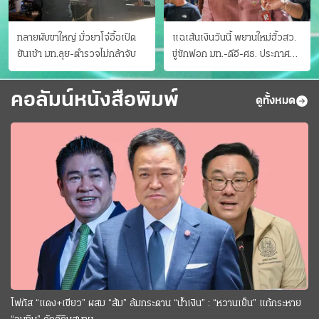
ทลายผับขาใหญ่ มั่วยาโจ๋อื้อเปิด
แฉเส้นเงินวันนี้ พยานใหม่ฮั้วสว.
ยันเช้า มท.ลุย-ตำรวจไม่กล้าจับ
ขู่ซักฟอก มท.-ดีอี-ศธ. ประกาศ
บัญชีท้องถิ่น
คอลัมน์หนังสือพิมพ์
ดูทั้งหมด
โฟกัส “แดง+เขียว” ผสม “ส้ม” ล้มกระดาน “นํ้าเงิน” : “หวานเย็น” แก้กระหาย