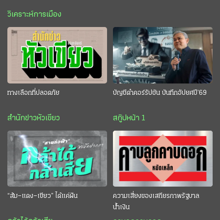
วิเคราะห์การเมือง
ทางเลือกที่ปลอดภัย
บัญชีดำคอร์รัปชัน บันทึกอัปยศปี’69
สำนักข่าวหัวเขียว
สกู๊ปหน้า 1
“ส้ม–แดง–เขียว” ได้แค่ฝัน
ความเสี่ยงของเสถียรภาพรัฐบาล
น้ำเงิน