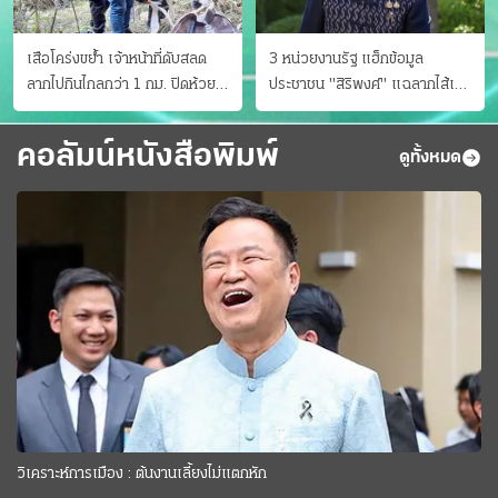
เสือโคร่งขย้ำ เจ้าหน้าที่ดับสลด
3 หน่วยงานรัฐ แฮ็กข้อมูล
ลากไปกินไกลกว่า 1 กม. ปิดห้วย
ประชาชน "สิริพงศ์" แฉลากไส้เอง
ขาแข้งชั่วคราว
"หนู" กอด "หนิม" สยบลือ
คอลัมน์หนังสือพิมพ์
ดูทั้งหมด
วิเคราะห์การเมือง : ต้นงานเลี้ยงไม่แตกหัก