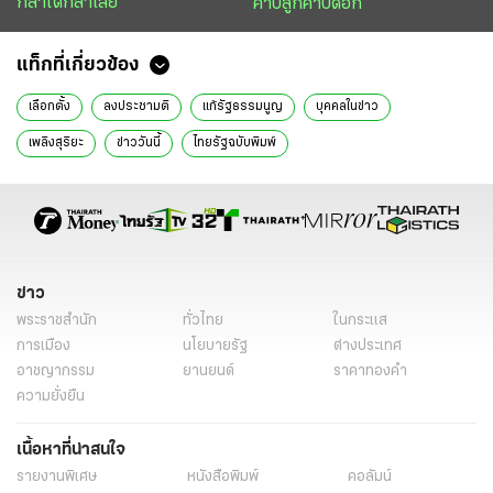
กล้าได้กล้าเสีย
คาบลูกคาบดอก
แท็กที่เกี่ยวข้อง
เลือกตั้ง
ลงประชามติ
แก้รัฐธรรมนูญ
บุคคลในข่าว
เพลิงสุริยะ
ข่าววันนี้
ไทยรัฐฉบับพิมพ์
ข่าว
พระราชสำนัก
ทั่วไทย
ในกระแส
การเมือง
นโยบายรัฐ
ต่างประเทศ
อาชญากรรม
ยานยนต์
ราคาทองคำ
ความยั่งยืน
เนื้อหาที่น่าสนใจ
รายงานพิเศษ
หนังสือพิมพ์
คอลัมน์