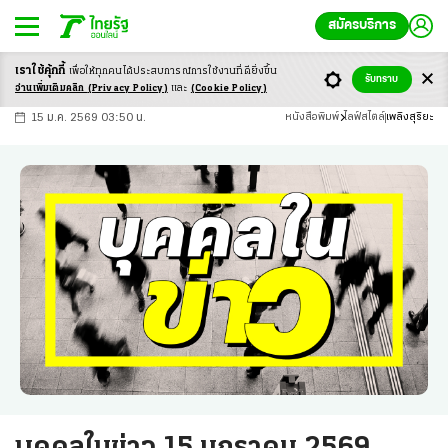
สมัครบริการ
เราใช้คุ้กกี้
เพื่อให้ทุกคนได้ประสบ
การณ์การใช้งานที่ดียิ่งขึ้น
+
ก
ก
-ก
รับทราบ
อ่านเพิ่มเติมคลิก
(Privacy Policy)
และ
(Cookie Policy)
15 ม.ค. 2569 03:50 น.
หนังสือพิมพ์
ไลฟ์สไตล์
เพลิงสุริยะ
บุคคลในข่าว 15 มกราคม 2569