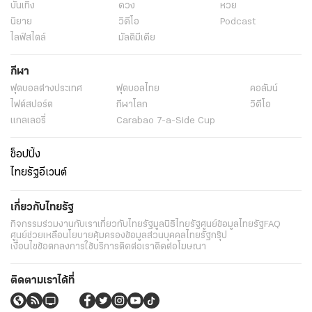
บันเทิง
ดวง
หวย
นิยาย
วิดีโอ
Podcast
ไลฟ์สไตล์
มัลติมีเดีย
กีฬา
ฟุตบอลต่่างประเทศ
ฟุตบอลไทย
คอลัมน์
ไฟต์สปอร์ต
กีฬาโลก
วิดีโอ
แกลเลอรี่
Carabao 7-a-Side Cup
ช็อปปิ้ง
ไทยรัฐอีเวนต์
เกี่ยวกับไทยรัฐ
กิจกรรม
ร่วมงานกับเรา
เกี่ยวกับไทยรัฐ
มูลนิธิไทยรัฐ
ศูนย์ข้อมูลไทยรัฐ
FAQ
ศูนย์ช่วยเหลือ
นโยบายคุ้มครองข้อมูลส่วนบุคคลไทยรัฐกรุ๊ป
เงื่อนไขข้อตกลงการใช้บริการ
ติดต่อเรา
ติดต่อโฆษณา
ติดตามเราได้ที่