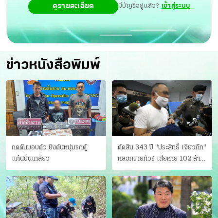
ดูรายละเอียด
มีบัญชีอยู่แล้ว?
เข้าสู่ระบบ
ข่าวหนังสือพิมพ์
กดดันมอบตัว ยิงดับหนุ่มรถตู้
ตัดสิน 343 ปี "ประสิทธิ์ เจียวก๊ก"
แค้นปีนเกลียว
หลอกขายทัวร์ เสียหาย 102 ล้าน
มีเหยื่อ 173 คน