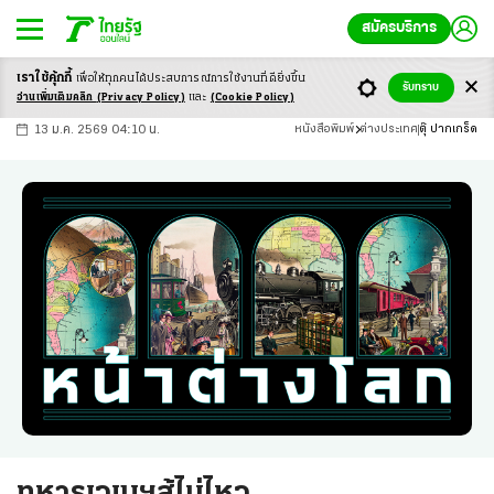
สมัครบริการ
เราใช้คุ้กกี้
เพื่อให้ทุกคนได้ประสบ
การณ์การใช้งานที่ดียิ่งขึ้น
+
ก
ก
-ก
รับทราบ
อ่านเพิ่มเติมคลิก
(Privacy Policy)
และ
(Cookie Policy)
13 ม.ค. 2569 04:10 น.
หนังสือพิมพ์
ต่างประเทศ
ตุ๊ ปากเกร็ด
ทหารเวเนฯสู้ไม่ไหว