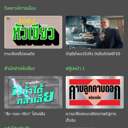
วิเคราะห์การเมือง
ทางเลือกที่ปลอดภัย
บัญชีดำคอร์รัปชัน บันทึกอัปยศปี’69
สำนักข่าวหัวเขียว
สกู๊ปหน้า 1
“ส้ม–แดง–เขียว” ได้แค่ฝัน
ความเสี่ยงของเสถียรภาพรัฐบาล
น้ำเงิน