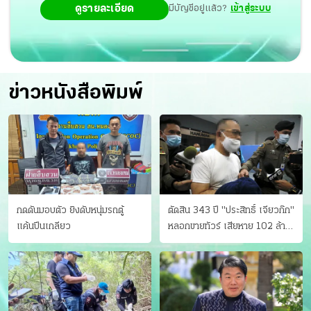
ดูรายละเอียด
มีบัญชีอยู่แล้ว?
เข้าสู่ระบบ
ข่าวหนังสือพิมพ์
กดดันมอบตัว ยิงดับหนุ่มรถตู้
ตัดสิน 343 ปี "ประสิทธิ์ เจียวก๊ก"
แค้นปีนเกลียว
หลอกขายทัวร์ เสียหาย 102 ล้าน
มีเหยื่อ 173 คน