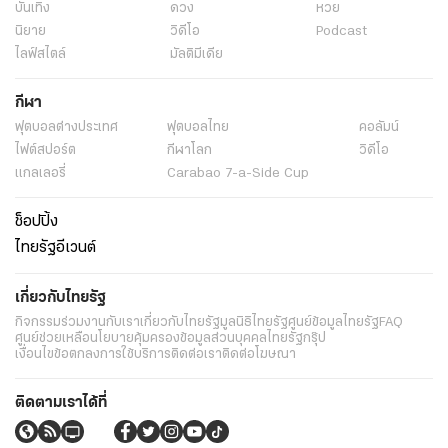
บันเทิง
ดวง
หวย
นิยาย
วิดีโอ
Podcast
ไลฟ์สไตล์
มัลติมีเดีย
กีฬา
ฟุตบอลต่่างประเทศ
ฟุตบอลไทย
คอลัมน์
ไฟต์สปอร์ต
กีฬาโลก
วิดีโอ
แกลเลอรี่
Carabao 7-a-Side Cup
ช็อปปิ้ง
ไทยรัฐอีเวนต์
เกี่ยวกับไทยรัฐ
กิจกรรม
ร่วมงานกับเรา
เกี่ยวกับไทยรัฐ
มูลนิธิไทยรัฐ
ศูนย์ข้อมูลไทยรัฐ
FAQ
ศูนย์ช่วยเหลือ
นโยบายคุ้มครองข้อมูลส่วนบุคคลไทยรัฐกรุ๊ป
เงื่อนไขข้อตกลงการใช้บริการ
ติดต่อเรา
ติดต่อโฆษณา
ติดตามเราได้ที่