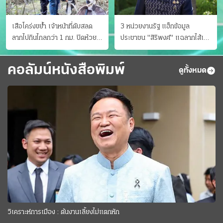
เสือโคร่งขย้ำ เจ้าหน้าที่ดับสลด
3 หน่วยงานรัฐ แฮ็กข้อมูล
ลากไปกินไกลกว่า 1 กม. ปิดห้วย
ประชาชน "สิริพงศ์" แฉลากไส้เอง
ขาแข้งชั่วคราว
"หนู" กอด "หนิม" สยบลือ
คอลัมน์หนังสือพิมพ์
ดูทั้งหมด
วิเคราะห์การเมือง : ต้นงานเลี้ยงไม่แตกหัก