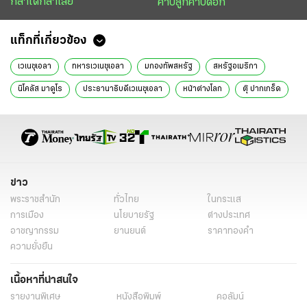
กล้าได้กล้าเสีย
คาบลูกคาบดอก
แท็กที่เกี่ยวข้อง
เวเนซุเอลา
ทหารเวเนซุเอลา
มกองทัพสหรัฐ
สหรัฐอเมริกา
นิโคลัส มาดูโร
ประธานาธิบดีเวเนซุเอลา
หน้าต่างโลก
ตุ๊ ปากเกร็ด
ข่าววันนี้
ไทยรัฐฉบับพิมพ์
ข่าว
พระราชสำนัก
ทั่วไทย
ในกระแส
การเมือง
นโยบายรัฐ
ต่างประเทศ
อาชญากรรม
ยานยนต์
ราคาทองคำ
ความยั่งยืน
เนื้อหาที่น่าสนใจ
รายงานพิเศษ
หนังสือพิมพ์
คอลัมน์