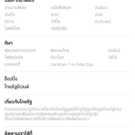
เนื้อหาที่น่าสนใจ
รายงานพิเศษ
หนังสือพิมพ์
คอลัมน์
บันเทิง
ดวง
หวย
นิยาย
วิดีโอ
Podcast
ไลฟ์สไตล์
มัลติมีเดีย
กีฬา
ฟุตบอลต่่างประเทศ
ฟุตบอลไทย
คอลัมน์
ไฟต์สปอร์ต
กีฬาโลก
วิดีโอ
แกลเลอรี่
Carabao 7-a-Side Cup
ช็อปปิ้ง
ไทยรัฐอีเวนต์
เกี่ยวกับไทยรัฐ
กิจกรรม
ร่วมงานกับเรา
เกี่ยวกับไทยรัฐ
มูลนิธิไทยรัฐ
ศูนย์ข้อมูลไทยรัฐ
FAQ
ศูนย์ช่วยเหลือ
นโยบายคุ้มครองข้อมูลส่วนบุคคลไทยรัฐกรุ๊ป
เงื่อนไขข้อตกลงการใช้บริการ
ติดต่อเรา
ติดต่อโฆษณา
ติดตามเราได้ที่