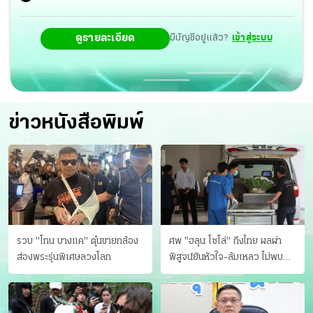
ดูรายละเอียด
มีบัญชีอยู่แล้ว?
เข้าสู่ระบบ
ข่าวหนังสือพิมพ์
รวบ "โทน บางแค" ตุ๋นขายกล้อง
ศพ "ฮลุน โซโล่" ถึงไทย ผลผ่า
ส่องพระรุ่นพิเศษลวงโลก
พิสูจน์ยันหัวใจ-ล้มเหลว ไม่พบ
บาดแผล