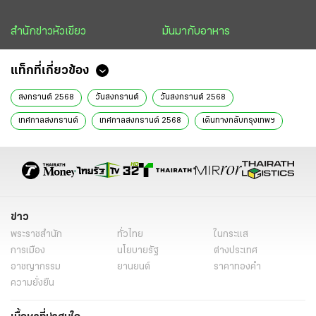
สำนักข่าวหัวเขียว
มันมากับอาหาร
แท็กที่เกี่ยวข้อง
สงกรานต์ 2568
วันสงกรานต์
วันสงกรานต์ 2568
เทศกาลสงกรานต์
เทศกาลสงกรานต์ 2568
เดินทางกลับกรุงเทพฯ
เดินทางกลับ กทม
สงกรานต์สีลม
สงกรานต์ข้าวสาร
สงกรานต์ถนนข้าวสาร
สงกรานต์พระประแดง
เหะหะพาที
ซูม
ข่าววันนี้
ไทยรัฐฉบับพิมพ์
ข่าว
พระราชสำนัก
ทั่วไทย
ในกระแส
การเมือง
นโยบายรัฐ
ต่างประเทศ
อาชญากรรม
ยานยนต์
ราคาทองคำ
ความยั่งยืน