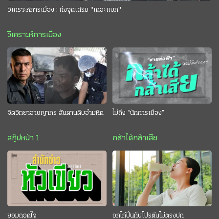
วิเคราะห์การเมือง : ถึงจุดเสริม "เดอะแบก"
วิเคราะห์การเมือง
จิตวิทยาอาชญากร สันดานดิบอำมหิต
ไม่ถึง “นักการเมือง”
สกู๊ปหน้า 1
กล้าได้กล้าเสีย
ยอมถอดใจ
อกไก่ปั่นกับโปรตีนไม่ตรงปก