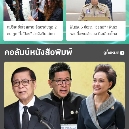
แม่รัสเซียใจสลาย จัดอาลัยลูก 2
ฟันผิด 6 ข้อหา "ธีรุตม์" เจ้าตัว
คน ถูก "ไอ้ป๋อง" ฆ่าฝังดิน สแกน
หลบสื่อพบตำรวจ ปัดเอี่ยวโกง
ไม่มีศพเพิ่ม
สอบท้องถิ่น จ่อบี้รํ่ารวยมากปกติ
คอลัมน์หนังสือพิมพ์
ดูทั้งหมด