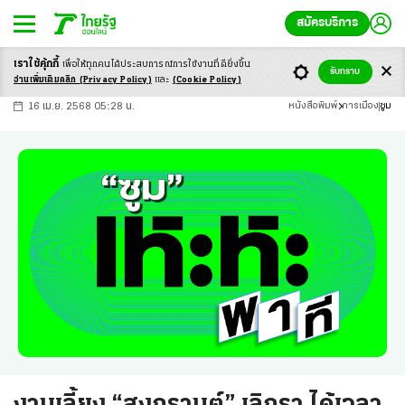
สมัครบริการ
เราใช้คุ้กกี้
เพื่อให้ทุกคนได้ประสบ
การณ์การใช้งานที่ดียิ่งขึ้น
+
ก
ก
-ก
รับทราบ
อ่านเพิ่มเติมคลิก
(Privacy Policy)
และ
(Cookie Policy)
16 เม.ย. 2568 05:28 น.
หนังสือพิมพ์
การเมือง
ซูม
งานเลี้ยง “สงกรานต์” เลิกรา ได้เวลา