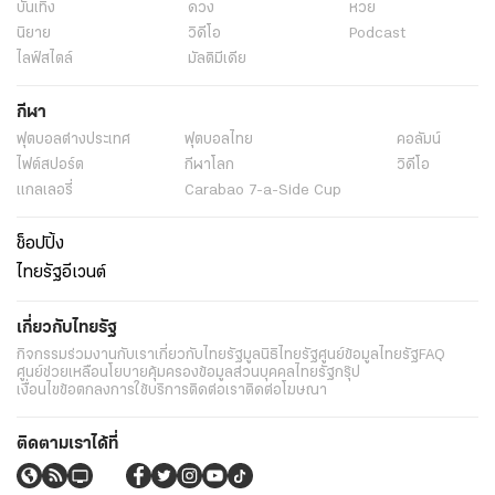
บันเทิง
ดวง
หวย
นิยาย
วิดีโอ
Podcast
ไลฟ์สไตล์
มัลติมีเดีย
กีฬา
ฟุตบอลต่่างประเทศ
ฟุตบอลไทย
คอลัมน์
ไฟต์สปอร์ต
กีฬาโลก
วิดีโอ
แกลเลอรี่
Carabao 7-a-Side Cup
ช็อปปิ้ง
ไทยรัฐอีเวนต์
เกี่ยวกับไทยรัฐ
กิจกรรม
ร่วมงานกับเรา
เกี่ยวกับไทยรัฐ
มูลนิธิไทยรัฐ
ศูนย์ข้อมูลไทยรัฐ
FAQ
ศูนย์ช่วยเหลือ
นโยบายคุ้มครองข้อมูลส่วนบุคคลไทยรัฐกรุ๊ป
เงื่อนไขข้อตกลงการใช้บริการ
ติดต่อเรา
ติดต่อโฆษณา
ติดตามเราได้ที่