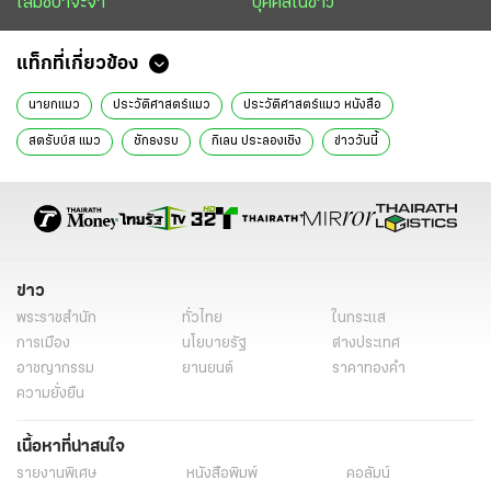
โสมชบาจ๊ะจ๋า
บุคคลในข่าว
แท็กที่เกี่ยวข้อง
นายกแมว
ประวัติศาสตร์แมว
ประวัติศาสตร์แมว หนังสือ
สตรับบ์ส แมว
ชักธงรบ
กิเลน ประลองเชิง
ข่าววันนี้
ไทยรัฐฉบับพิมพ์
นายกเทศมนตรีแมว
แมวนายกเทศมนตรี
แมว
ข่าว
พระราชสำนัก
ทั่วไทย
ในกระแส
การเมือง
นโยบายรัฐ
ต่างประเทศ
อาชญากรรม
ยานยนต์
ราคาทองคำ
ความยั่งยืน
เนื้อหาที่น่าสนใจ
รายงานพิเศษ
หนังสือพิมพ์
คอลัมน์