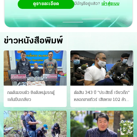
ดูรายละเอียด
มีบัญชีอยู่แล้ว?
เข้าสู่ระบบ
ข่าวหนังสือพิมพ์
กดดันมอบตัว ยิงดับหนุ่มรถตู้
ตัดสิน 343 ปี "ประสิทธิ์ เจียวก๊ก"
แค้นปีนเกลียว
หลอกขายทัวร์ เสียหาย 102 ล้าน
มีเหยื่อ 173 คน