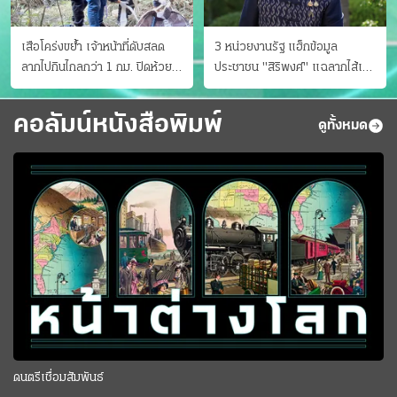
เสือโคร่งขย้ำ เจ้าหน้าที่ดับสลด
3 หน่วยงานรัฐ แฮ็กข้อมูล
ลากไปกินไกลกว่า 1 กม. ปิดห้วย
ประชาชน "สิริพงศ์" แฉลากไส้เอง
ขาแข้งชั่วคราว
"หนู" กอด "หนิม" สยบลือ
คอลัมน์หนังสือพิมพ์
ดูทั้งหมด
ดนตรีเชื่อมสัมพันธ์