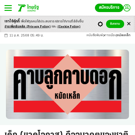
สมัครบริการ
เราใช้คุ้กกี้
เพื่อให้ทุกคนได้ประสบ
การณ์การใช้งานที่ดียิ่งขึ้น
+
ก
ก
-ก
รับทราบ
อ่านเพิ่มเติมคลิก
(Privacy Policy)
และ
(Cookie Policy)
11 ม.ค. 2568 05:49 น.
หนังสือพิมพ์
การเมือง
หมัดเหล็ก
เด็ก (ขาดโอกาส) คืออนาคตของชาติ