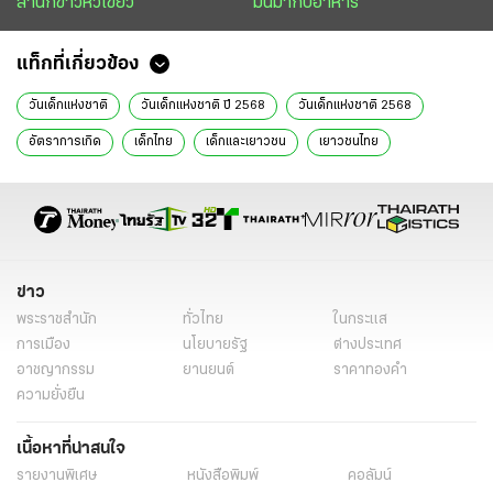
สำนักข่าวหัวเขียว
มันมากับอาหาร
แท็กที่เกี่ยวข้อง
วันเด็กแห่งชาติ
วันเด็กแห่งชาติ ปี 2568
วันเด็กแห่งชาติ 2568
อัตราการเกิด
เด็กไทย
เด็กและเยาวชน
เยาวชนไทย
ครอบครัว
ข่าววันนี้
ไทยรัฐฉบับพิมพ์
หมัดเหล็ก
คาบลูกคาบดอก
ข่าว
พระราชสำนัก
ทั่วไทย
ในกระแส
การเมือง
นโยบายรัฐ
ต่างประเทศ
อาชญากรรม
ยานยนต์
ราคาทองคำ
ความยั่งยืน
เนื้อหาที่น่าสนใจ
รายงานพิเศษ
หนังสือพิมพ์
คอลัมน์