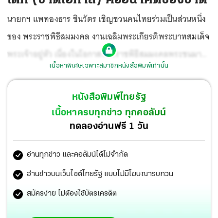
นายกฯ แพทองธาร ชินวัตร เชิญชวนคนไทยร่วมเป็นส่วนหนึ่ง
ของ พระราชพิธีสมมงคล งานเฉลิมพระเกียรติพระบาทสมเด็จ
พระเจ้าอยู่หัว เนื่องในโอกาสพระราชพิธีสมมงคลพระชนมายุ
เนื้อหาพิเศษเฉพาะสมาชิกหนังสือพิมพ์เท่านั้น
เท่ากับพระบาทสมเด็จพระพุทธยอดฟ้าจุฬาโลกรัชกาลที่ 1
(26,469 วัน) ในวันที่ 14 มกราคม ศกนี้ โดยจะมีกิจกรรมต่างๆ
หนังสือพิมพ์ไทยรัฐ
ตั้งแต่วันที่ 13-20 มกราคม จึงขอเชิญชวนประชาชนร่วมเป็น
เนื้อหาครบทุกข่าว ทุกคอลัมน์
ส่วนหนึ่งของพระราชพิธีสำคัญนี้
ทดลองอ่านฟรี 1 วัน
อ่านทุกข่าว และคอลัมน์ได้ไม่จำกัด
อ่านข่าวบนเว็บไซต์ไทยรัฐ แบบไม่มีโฆษณารบกวน
สมัครง่าย ไม่ต้องใช้บัตรเครดิต