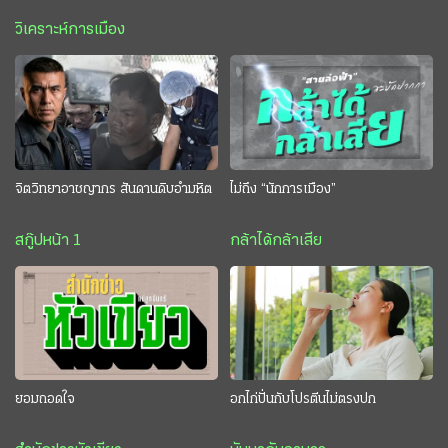
วิเคราะห์การเมือง
จิตวิทยาอาชญากร สันดานดิบอำมหิต
ไม่ถึง “นักการเมือง”
สกู๊ปหน้า 1
กล้าได้กล้าเสีย
ยอมถอดใจ
อกไก่ปั่นกับโปรตีนไม่ตรงปก