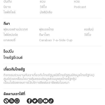
บันเทิง
ดวง
หวย
นิยาย
วิดีโอ
Podcast
ไลฟ์สไตล์
มัลติมีเดีย
กีฬา
ฟุตบอลต่่างประเทศ
ฟุตบอลไทย
คอลัมน์
ไฟต์สปอร์ต
กีฬาโลก
วิดีโอ
แกลเลอรี่
Carabao 7-a-Side Cup
ช็อปปิ้ง
ไทยรัฐอีเวนต์
เกี่ยวกับไทยรัฐ
กิจกรรม
ร่วมงานกับเรา
เกี่ยวกับไทยรัฐ
มูลนิธิไทยรัฐ
ศูนย์ข้อมูลไทยรัฐ
FAQ
ศูนย์ช่วยเหลือ
นโยบายคุ้มครองข้อมูลส่วนบุคคลไทยรัฐกรุ๊ป
เงื่อนไขข้อตกลงการใช้บริการ
ติดต่อเรา
ติดต่อโฆษณา
ติดตามเราได้ที่