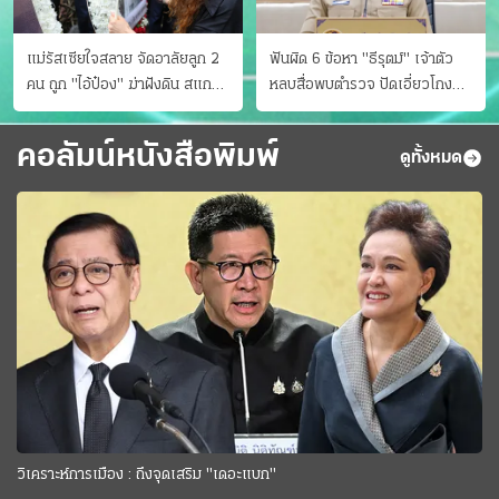
แม่รัสเซียใจสลาย จัดอาลัยลูก 2
ฟันผิด 6 ข้อหา "ธีรุตม์" เจ้าตัว
คน ถูก "ไอ้ป๋อง" ฆ่าฝังดิน สแกน
หลบสื่อพบตำรวจ ปัดเอี่ยวโกง
ไม่มีศพเพิ่ม
สอบท้องถิ่น จ่อบี้รํ่ารวยมากปกติ
คอลัมน์หนังสือพิมพ์
ดูทั้งหมด
วิเคราะห์การเมือง : ถึงจุดเสริม "เดอะแบก"