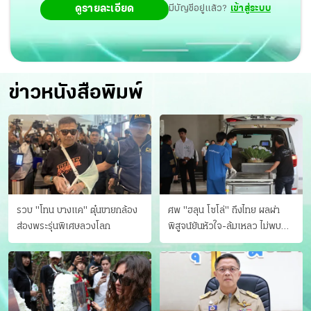
ดูรายละเอียด
มีบัญชีอยู่แล้ว?
เข้าสู่ระบบ
ข่าวหนังสือพิมพ์
รวบ "โทน บางแค" ตุ๋นขายกล้อง
ศพ "ฮลุน โซโล่" ถึงไทย ผลผ่า
ส่องพระรุ่นพิเศษลวงโลก
พิสูจน์ยันหัวใจ-ล้มเหลว ไม่พบ
บาดแผล