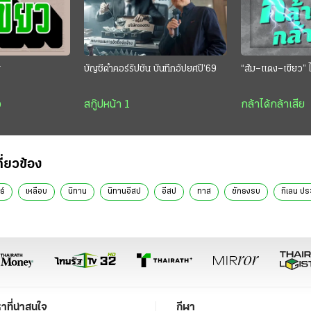
ย
บัญชีดำคอร์รัปชัน บันทึกอัปยศปี’69
“ส้ม–แดง–เขียว” ไ
ว
สกู๊ปหน้า 1
กล้าได้กล้าเสีย
กี่ยวข้อง
ธ์
เหลือบ
นิทาน
นิทานอีสป
อีสป
ทาส
ชักธงรบ
กิเลน ปร
หาที่น่าสนใจ
กีฬา