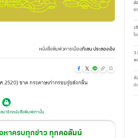
ตั
ขา
เส
ไก
หนังสือพิมพ์
การเมือง
กิเลน ประลองเชิง
3 
พง
สย
ล้
พ.ศ.2520) ขาด กระดาษเก่ากรอบรุ่ยส่งกลิ่น
ปะ
สมาชิกหนังสือพิมพ์เท่านั้น
้อหาครบทุกข่าว ทุกคอลัมน์