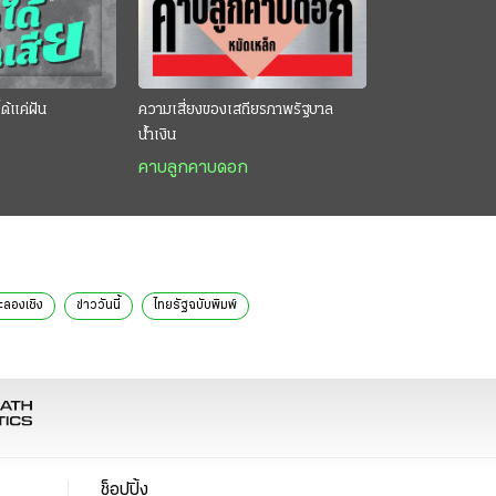
ด้แค่ฝัน
ความเสี่ยงของเสถียรภาพรัฐบาล
น้ำเงิน
คาบลูกคาบดอก
ะลองเชิง
ข่าววันนี้
ไทยรัฐฉบับพิมพ์
ช็อปปิ้ง