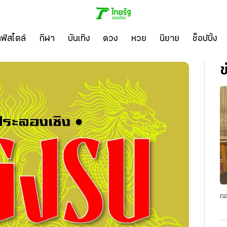
ลฟ์สไตล์
กีฬา
บันเทิง
ดวง
หวย
นิยาย
ช็อปปิ้ง
ข
กด