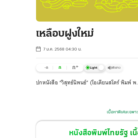
เหลือบฝูงใหม่
7 ม.ค. 2568 04:30 น.
+
ก
ก
-ก
ฟังข่าว
Light
ปกหนังสือ “วิสุทธ์นิพนธ์” (โอเดียนสโตร์ พิมพ์ 
เนื้อหาพิเศษเฉพาะ
หนังสือพิมพ์ไทยรัฐ
เนื