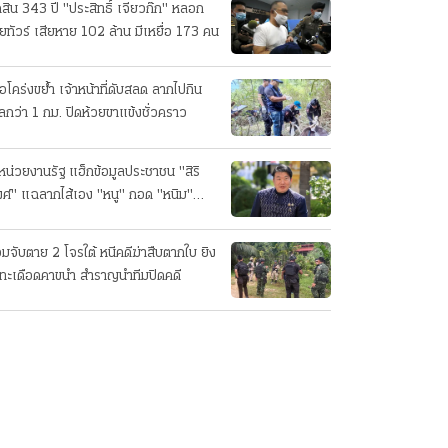
ดสิน 343 ปี "ประสิทธิ์ เจียวก๊ก" หลอก
ยทัวร์ เสียหาย 102 ล้าน มีเหยื่อ 173 คน
ือโคร่งขย้ำ เจ้าหน้าที่ดับสลด ลากไปกิน
ลกว่า 1 กม. ปิดห้วยขาแข้งชั่วคราว
หน่วยงานรัฐ แฮ็กข้อมูลประชาชน "สิริ
ศ์" แฉลากไส้เอง "หนู" กอด "หนิม"
บลือ
อมจับตาย 2 โจรใต้ หนีคดีฆ่าสืบตากใบ ยิง
ทะเดือดคาขนำ สำราญนำทีมปิดคดี