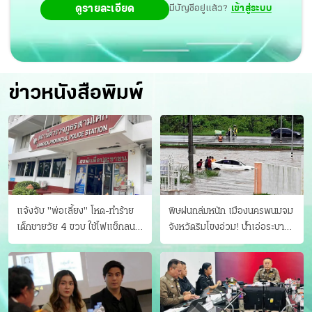
ดูรายละเอียด
มีบัญชีอยู่แล้ว?
เข้าสู่ระบบ
ข่าวหนังสือพิมพ์
แจ้งจับ "พ่อเลี้ยง" โหด-ทําร้าย
พิษฝนถล่มหนัก เมืองนครพนมจม
เด็กชายวัย 4 ขวบ ใช้ไฟแช็กลน
จังหวัดริมโขงอ่วม! นํ้าเอ่อระบาย
บาดเจ็บ
ไม่ทัน แม่ปิงทะลักล้น