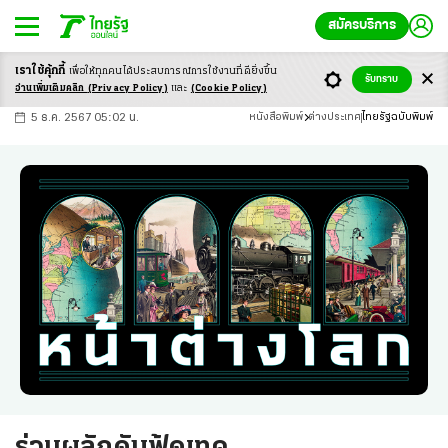
สมัครบริการ
เราใช้คุ้กกี้
เพื่อให้ทุกคนได้ประสบ
การณ์การใช้งานที่ดียิ่งขึ้น
+
ก
ก
-ก
รับทราบ
อ่านเพิ่มเติมคลิก
(Privacy Policy)
และ
(Cookie Policy)
5 ธ.ค. 2567 05:02 น.
หนังสือพิมพ์
ต่างประเทศ
ไทยรัฐฉบับพิมพ์
ร่วมผลักดันฟู้ดเทค