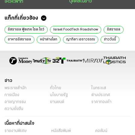
บุคคลในข่าว
เหะหะพาที
แท็กที่เกี่ยวข้อง
อิสราเอล ฟู้ดเทค โรด โชว์
Israel FoodTech Roadshow
อิสราเอล
อาหารอิสราเอล
หน้าต่างโลก
ญาทิตา เอราวรรณ
ข่าววันนี้
ไทยรัฐฉบับพิมพ์
อุตสาหกรรมอาหาร
ข่าว
พระราชสำนัก
ทั่วไทย
ในกระแส
การเมือง
นโยบายรัฐ
ต่างประเทศ
อาชญากรรม
ยานยนต์
ราคาทองคำ
ความยั่งยืน
เนื้อหาที่น่าสนใจ
รายงานพิเศษ
หนังสือพิมพ์
คอลัมน์