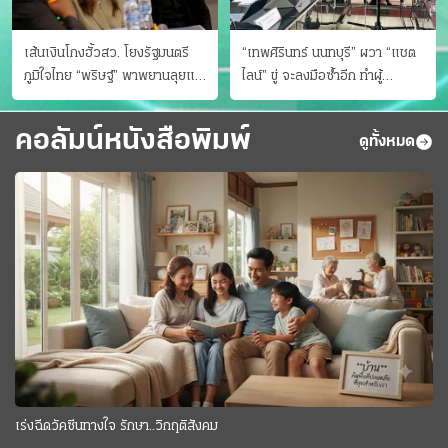
เส้นเงินโกงฮั้วสว. โยงรัฐมนตรี
“เทพศิรินทร์ นนทบุรี” ผวา “แชต
ภูมิใจไทย “พริษฐ์” พาพยานลุยแฉ
ไลน์” ขู่ จะลงมือซ้ำอีก ทําผู้
มีโอนให้คนกกต.ด้วย
ปกครองแตกตื่นแจ้งตำรวจ
คอลัมน์หนังสือพิมพ์
ดูทั้งหมด
เร่งฉีดวัคซีนทางใจ รักษา..วิกฤติสังคม