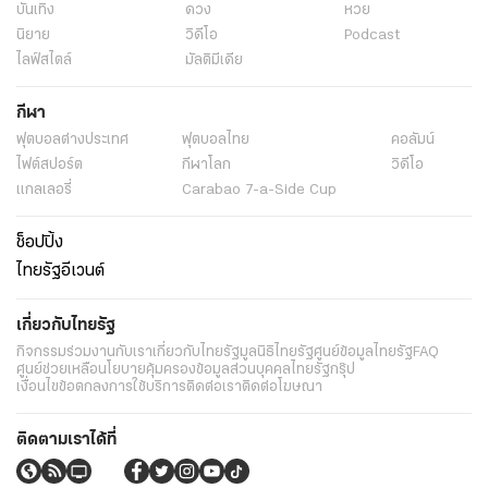
บันเทิง
ดวง
หวย
นิยาย
วิดีโอ
Podcast
ไลฟ์สไตล์
มัลติมีเดีย
กีฬา
ฟุตบอลต่่างประเทศ
ฟุตบอลไทย
คอลัมน์
ไฟต์สปอร์ต
กีฬาโลก
วิดีโอ
แกลเลอรี่
Carabao 7-a-Side Cup
ช็อปปิ้ง
ไทยรัฐอีเวนต์
เกี่ยวกับไทยรัฐ
กิจกรรม
ร่วมงานกับเรา
เกี่ยวกับไทยรัฐ
มูลนิธิไทยรัฐ
ศูนย์ข้อมูลไทยรัฐ
FAQ
ศูนย์ช่วยเหลือ
นโยบายคุ้มครองข้อมูลส่วนบุคคลไทยรัฐกรุ๊ป
เงื่อนไขข้อตกลงการใช้บริการ
ติดต่อเรา
ติดต่อโฆษณา
ติดตามเราได้ที่