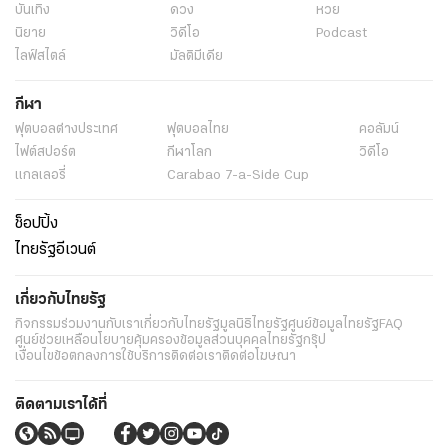
บันเทิง
ดวง
หวย
นิยาย
วิดีโอ
Podcast
ไลฟ์สไตล์
มัลติมีเดีย
กีฬา
ฟุตบอลต่่างประเทศ
ฟุตบอลไทย
คอลัมน์
ไฟต์สปอร์ต
กีฬาโลก
วิดีโอ
แกลเลอรี่
Carabao 7-a-Side Cup
ช็อปปิ้ง
ไทยรัฐอีเวนต์
เกี่ยวกับไทยรัฐ
กิจกรรม
ร่วมงานกับเรา
เกี่ยวกับไทยรัฐ
มูลนิธิไทยรัฐ
ศูนย์ข้อมูลไทยรัฐ
FAQ
ศูนย์ช่วยเหลือ
นโยบายคุ้มครองข้อมูลส่วนบุคคลไทยรัฐกรุ๊ป
เงื่อนไขข้อตกลงการใช้บริการ
ติดต่อเรา
ติดต่อโฆษณา
ติดตามเราได้ที่