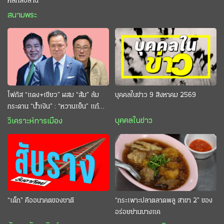
หลักสิบล้าน
สนามพระ
โฟกัส “แดง+เขียว” ผสม “ส้ม” ล้ม
บุคคลในข่าว 9 สิงหาคม 2569
กระดาน “นํ้าเงิน” : “หวานเย็น” แก้
กระหาย “อนุทิน” ดักตีกินสบาย
บุคคลในข่าว
วิเคราะห์การเมือง
“เด็ก” คืออนาคตของชาติ
“กระเพาะปลาตลาดพลู สาขา 2” ของ
อร่อยย่านบางแค