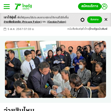
สมัครบริการ
เราใช้คุ้กกี้
เพื่อให้ทุกคนได้ประสบ
การณ์การใช้งานที่ดียิ่งขึ้น
+
ก
ก
-ก
รับทราบ
อ่านเพิ่มเติมคลิก
(Privacy Policy)
และ
(Cookie Policy)
5 ต.ค. 2567 07:03 น.
หนังสือพิมพ์
ทั่วไทย
ไทยรัฐฉบับพิมพ์
จ่ายสินไหม