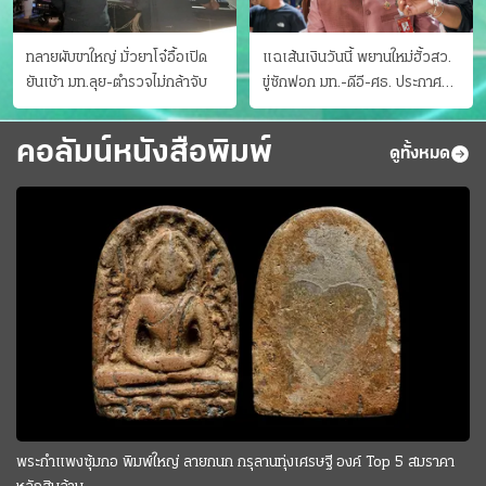
ทลายผับขาใหญ่ มั่วยาโจ๋อื้อเปิด
แฉเส้นเงินวันนี้ พยานใหม่ฮั้วสว.
ยันเช้า มท.ลุย-ตำรวจไม่กล้าจับ
ขู่ซักฟอก มท.-ดีอี-ศธ. ประกาศ
บัญชีท้องถิ่น
คอลัมน์หนังสือพิมพ์
ดูทั้งหมด
พระกำแพงซุ้มกอ พิมพ์ใหญ่ ลายกนก กรุลานทุ่งเศรษฐี องค์ Top 5 สมราคา