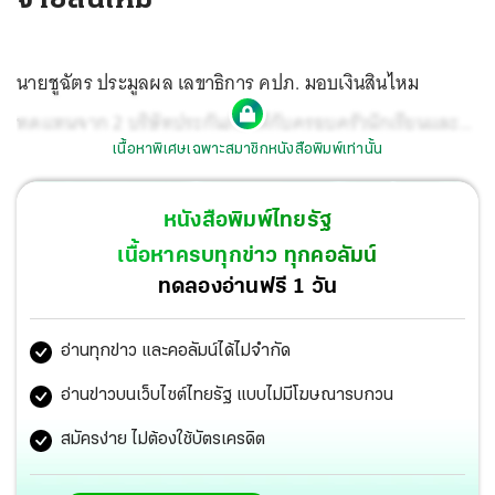
นายชูฉัตร ประมูลผล เลขาธิการ คปภ. มอบเงินสินไหม
ทดแทนจาก 2 บริษัทประกันภัยให้กับครอบครัวนักเรียนและ
เนื้อหาพิเศษเฉพาะสมาชิกหนังสือพิมพ์เท่านั้น
ครูผู้เสียชีวิตจากไฟไหม้รถบัสทัศนศึกษาทั้ง 23 ราย รวมยอด
เงินกว่า 27.8 ล้านบาท ที่ ร.ร.วัดเขาพระยาสังฆาราม อ.ลานสัก
หนังสือพิมพ์ไทยรัฐ
จ.อุทัยธานี.
เนื้อหาครบทุกข่าว ทุกคอลัมน์
ทดลองอ่านฟรี 1 วัน
อ่านทุกข่าว และคอลัมน์ได้ไม่จำกัด
อ่านข่าวบนเว็บไซต์ไทยรัฐ แบบไม่มีโฆษณารบกวน
สมัครง่าย ไม่ต้องใช้บัตรเครดิต