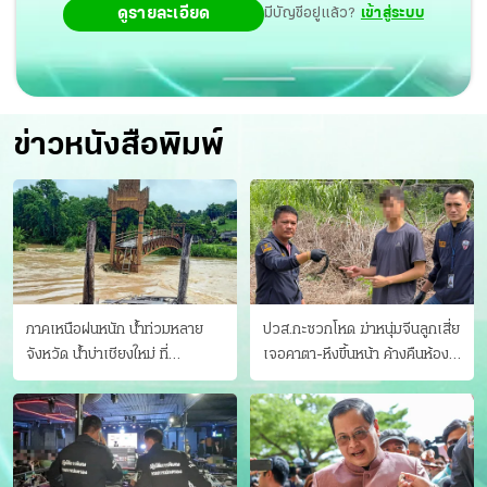
ดูรายละเอียด
มีบัญชีอยู่แล้ว?
เข้าสู่ระบบ
ข่าวหนังสือพิมพ์
ภาคเหนือฝนหนัก น้ำท่วมหลาย
ปวส.กะซวกโหด ฆ่าหนุ่มจีนลูกเสี่ย
จังหวัด นํ้าบ่าเชียงใหม่ ที่
เจอคาตา-หึงขึ้นหน้า ค้างคืนห้อง
แม่ฮ่องสอน ซัดสะพานขาด
แฟนสาว